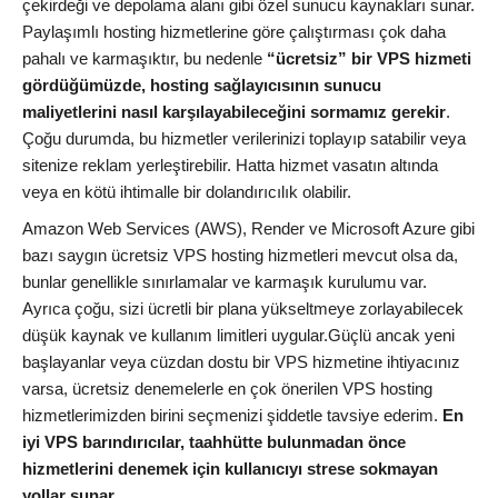
çekirdeği ve depolama alanı gibi özel sunucu kaynakları sunar.
Paylaşımlı hosting hizmetlerine göre çalıştırması çok daha
pahalı ve karmaşıktır, bu nedenle
“ücretsiz” bir VPS hizmeti
gördüğümüzde, hosting sağlayıcısının sunucu
maliyetlerini nasıl karşılayabileceğini sormamız gerekir
.
Çoğu durumda, bu hizmetler verilerinizi toplayıp satabilir veya
sitenize reklam yerleştirebilir. Hatta hizmet vasatın altında
veya en kötü ihtimalle bir dolandırıcılık olabilir.
Amazon Web Services (AWS), Render ve Microsoft Azure gibi
bazı saygın ücretsiz VPS hosting hizmetleri mevcut olsa da,
bunlar genellikle sınırlamalar ve karmaşık kurulumu var.
Ayrıca çoğu, sizi ücretli bir plana yükseltmeye zorlayabilecek
düşük kaynak ve kullanım limitleri uygular.Güçlü ancak yeni
başlayanlar veya cüzdan dostu bir VPS hizmetine ihtiyacınız
varsa, ücretsiz denemelerle en çok önerilen VPS hosting
hizmetlerimizden birini seçmenizi şiddetle tavsiye ederim.
En
iyi VPS barındırıcılar, taahhütte bulunmadan önce
hizmetlerini denemek için kullanıcıyı strese sokmayan
yollar sunar
.