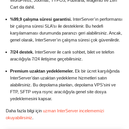
WordPress, Joomla!, TYPO3, Pubvana, Magento ve Zen
Cart da dahil.
%99,9 çalışma süresi garantisi.
InterServer’ın performansı
bir çalışma süresi SLA’sı ile desteklenir. Bu hedefi
karşılamaması durumunda paranızı geri alabilirsiniz. Ancak,
genel olarak, InterServer’ın çalışma süresi çok güvenilirdir.
7/24 destek.
InterServer ile canlı sohbet, bilet ve telefon
aracılığıyla 7/24 iletişime geçebilirsiniz.
Premium uzaktan yedeklemeler.
Ek bir ücret karşılığında
InterServer’dan uzaktan yedekleme hizmetleri satın
alabilirsiniz. Bu depolama planları, depolama VPS’sini ve
FTP, SFTP veya rsync aracılığıyla genel site dosya
yedeklemesini kapsar.
Daha fazla bilgi için
uzman InterServer incelememizi
okuyabilirsiniz
.