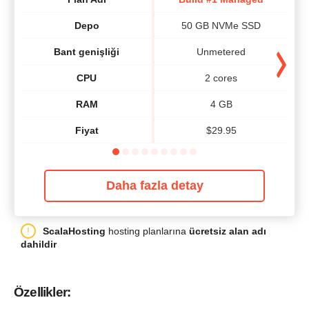
Depo
50 GB NVMe SSD
Bant genişliği
Unmetered
CPU
2 cores
RAM
4 GB
Fiyat
$
29.95
Daha fazla detay
ScalaHosting
hosting planlarına
ücretsiz alan adı
dahildir
Özellikler: