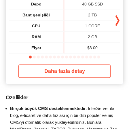
Depo
40 GB SSD
Bant genişliği
2 TB
CPU
1 CORE
RAM
2 GB
Fiyat
$
3.00
Daha fazla detay
Özellikler
Birçok büyük CMS desteklenmektedir.
InterServer ile
blog, e-ticaret ve daha fazlası için bir dizi popüler ve niş
CMS’yi otomatik olarak yükleyebilirsiniz. Bunlara