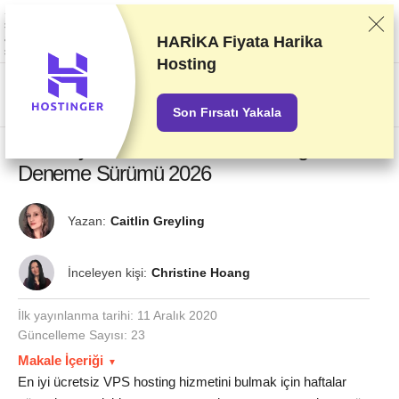
Sağlayıcıları titizlikle gerçekleştirdiğimiz test ve araştırmaları baz alarak
sıralandırıyoruz. Sıralama konusunda sağlayıcılarla olan ticari
anlaşmalarımızı da dikkate alıyoruz. Bu sayfada ortaklık yapılan
HARİKA Fiyata
Harika
sağlayıcıların bağlantıları içeriyor.
Reklam Açıklamaları
Hosting
US$
Son Fırsatı Yakala
10 En İyi ÜCRETSİZ VPS Hosting
Deneme Sürümü 2026
Yazan:
Caitlin Greyling
İnceleyen kişi:
Christine Hoang
İlk yayınlanma tarihi:
11 Aralık 2020
Güncelleme Sayısı: 23
Makale İçeriği
En iyi ücretsiz VPS hosting hizmetini bulmak için haftalar