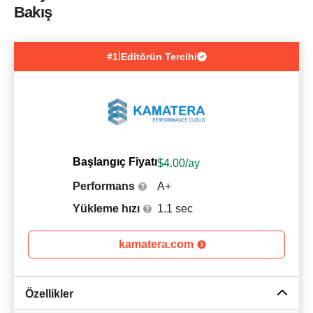
Bakış
|
#1
Editörün Tercihi
Başlangıç Fiyatı
$
4.00
/ay
Performans
A+
Yükleme hızı
1.1 sec
kamatera.com
Özellikler