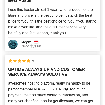
Best Hoster
I use this hoster almost 1 year , and its good ,for the
fiture and price is the best choice, just pick the best
price for you, this the best choice for you if you start to
make a website, and the custumer service very
helpfuly and fast respon, thank you
,
Meykel
2022 十月 08
5
UPTIME ALWAYS UP AND CUSTOMER
SERVICE ALWAYS SOLUTIVE
awesomee hosting platform, really im happy to be
part of member NIAGAHOSTER ?❤️ soo much
payment method make easily to transaction, and
many voucher / coupon for get discount, we can get