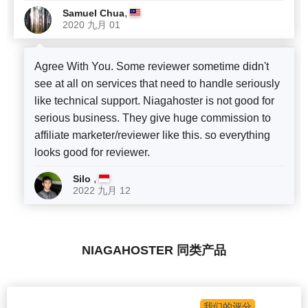
,
Samuel Chua
2020 九月 01
Agree With You. Some reviewer sometime didn't
see at all on services that need to handle seriously
like technical support. Niagahoster is not good for
serious business. They give huge commission to
affiliate marketer/reviewer like this. so everything
looks good for reviewer.
,
Silo
2022 九月 12
NIAGAHOSTER 同类产品
我们的评分