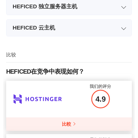
HEFICED 独立服务器主机
套餐名称
Vega
HEFICED 云主机
存储空间
80 GB
套餐名称
LIN1
中央处理器 (CPU)
4 x 2.40GHz
存储空间
40 GB
比较
RAM 存储器
7.81 GB
带宽
1 TB
价格
$
110
HEFICED在竞争中表现如何？
中央处理器 (CPU)
2 cores
我们的评分
RAM 存储器
2 GB
4.9
价格
$
40.00
更多细节
比較
更多细节