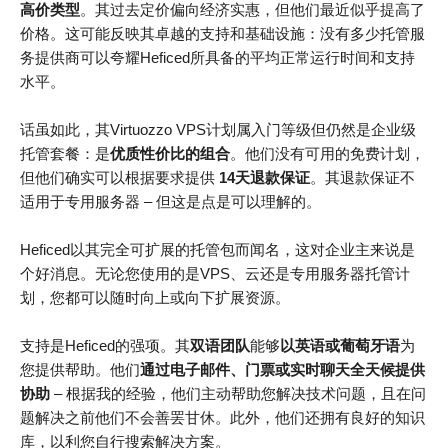
高价类型
。其过去定价偏向经济实惠，但他们最近似乎提高了
价格。这可能反映其卓越的支持和基础设施：没有多少托管服
务提供商可以夸耀Heficed所具备的平均正常运行时间和支持
水平。
话虽如此，其Virtuozzo VPS计划属入门等级但仍然是企业级
托管套餐：是
优质性价比的组合
。他们没有可用的免费计划，
但他们确实可以根据要求提供
14天退款保证
。其退款保证不
适用于专用服务器 – 但这是点是可以理解的。
Heficed以其完全可扩展的托管包而闻名，这对企业主来说是
个好消息。无论您使用的是VPS、云还是专用服务器托管计
划，您都可以随时向上或向下扩展资源。
支持是Heficed的强项。其
双语团队
能够
以英语或葡萄牙语
为
您提供帮助。他们
通过电子邮件、门票或实时聊天全天候提供
协助
– 根据我的经验，他们主动帮助您解决技术问题，且在问
题解决之前他们不会善罢甘休。此外，他们还拥有良好的知识
库，以利您自行搜索解决方案。