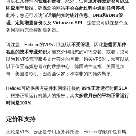
可以在几秒钟内
创建和部署
。此外，任何
服务器更新都可以立
即应用于后端
，确保您的网站
不会在此过程中遇到任何停机
。
此外，您还可以访问
详细的实时统计信息、DNS和rDNS管
理、定期增量备份
以及
Virtuozzo API
– 这使您可以在整个服
务周期内完全控制服务器。
请注意，Heficed的VPS计划默认
不受管理
，因此
您需要某种
程度的技术专业知识
才能充分利用您的VPS套餐。或者，您可
以为其VPS管理服务支付额外的月费。购买VPS时，您可以从
以下位置选择您喜欢的数据中心：德国法兰克福；美国芝加
哥；美国洛杉矶；巴西圣保罗；和南非的约翰内斯堡。
Heficed可确保所有硬件和网络连接的
99％正常运行时间SLA
。根据正常运行机器人的报告，其
大多数月份的平均正常运行
时间是100％
。
定价和支持
无论是VPS、云还是专用服务器托管，Heficed的软件包都属