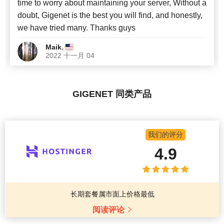
time to worry about maintaining your server, Without a
doubt, Gigenet is the best you will find, and honestly,
we have tried many. Thanks guys
,
Maik
2022 十一月 04
GIGENET 同类产品
我们的评分
4.9
长期套餐属市面上价格最低
阅读评论