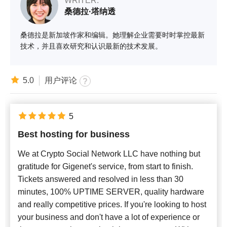
WRITER:
桑德拉·塔纳透
桑德拉是新加坡作家和编辑。她理解企业需要时时掌控最新
技术，并且喜欢研究和认识最新的技术发展。
5.0
用户评论
5
Best hosting for business
We at Crypto Social Network LLC have nothing but
gratitude for Gigenet's service, from start to finish.
Tickets answered and resolved in less than 30
minutes, 100% UPTIME SERVER, quality hardware
and really competitive prices. If you're looking to host
your business and don't have a lot of experience or