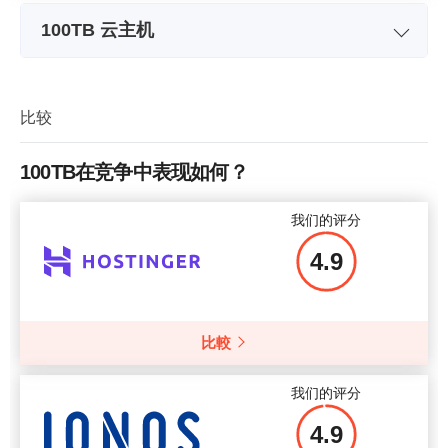
100TB 云主机
套餐名称
1 Node
存储空间
10 GB
比较
带宽
3 TB
100TB在竞争中表现如何？
中央处理器 (CPU)
1.00GHz
我们的评分
RAM 存储器
376 MB
4.9
价格
$
20.00
比較
更多细节
我们的评分
4.9