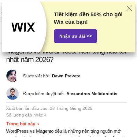
Chúng tôi xếp hạng các nhà cung cấp dựa trên thử nghiệm và nghiên cứu
khắt khe, nhưng cũng cân nhắc phản hồi của bạn và các thỏa thuận
thương mại của chúng tôi với các nhà cung cấp. Trang này chứa các
Tiết kiệm đến
50%
cho gói
đường dẫn liên kết.
Tiết lộ Quảng cáo
Wix của bạn!
US$
>>
Nhận ưu đãi
Magento vs WordPress: Nền tảng nào tốt
nhất năm 2026?
Được viết bởi:
Dawn Prevete
Được kiểm duyệt bởi:
Alexandros Melidoniotis
Xuất bản lần đầu vào:
23 Tháng Giêng 2025
Số lượng cập nhật: 4
Trong bài này
WordPress vs Magento đều là những nền tảng nguồn mở