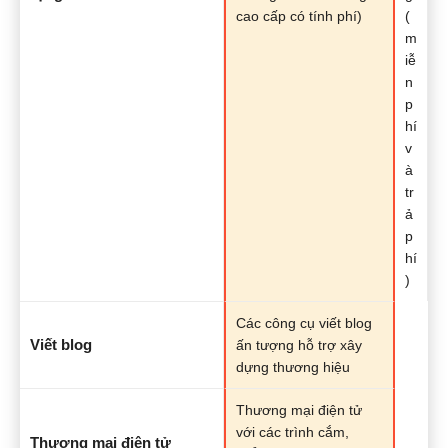
cao cấp có tính phí)
(
m
iễ
n
p
hí
v
à
tr
ả
p
hí
)
Các công cụ viết blog
Viết blog
ấn tượng hỗ trợ xây
dựng thương hiệu
Thương mại điện tử
với các trình cắm,
Thương mại điện tử