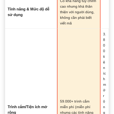
Có khả năng tùy chỉnh
cao nhưng khá thân
Tính năng & Mức độ dễ
thiện với người dùng,
sử dụng
không cần phải biết
viết mã
3.
8
0
0
ti
ệ
n
íc
h
m
ở
r
59.000+ trình cắm
ộ
Trình cắm/Tiện ích mở
miễn phí (miễn phí
n
rộng
nhưng các tính năng
g