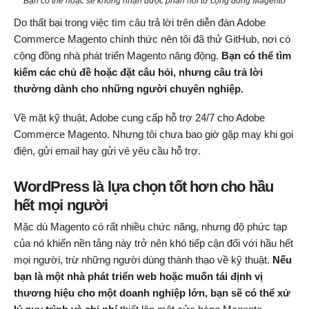
Bạn có thể hoặc sẽ không nhận được phản hồi từ cộng đồng Magento
Do thất bại trong việc tìm câu trả lời trên diễn đàn Adobe
Commerce Magento chính thức nên tôi đã thử GitHub, nơi có
cộng đồng nhà phát triển Magento năng động.
Bạn có thể tìm
kiếm các chủ đề hoặc đặt câu hỏi, nhưng câu trả lời
thường dành cho những người chuyên nghiệp.
Về mặt kỹ thuật, Adobe cung cấp hỗ trợ 24/7 cho Adobe
Commerce Magento. Nhưng tôi chưa bao giờ gặp may khi gọi
điện, gửi email hay gửi vé yêu cầu hỗ trợ.
WordPress là lựa chọn tốt hơn cho hầu
hết mọi người
Mặc dù Magento có rất nhiều chức năng, nhưng độ phức tạp
của nó khiến nền tảng này trở nên khó tiếp cận đối với hầu hết
mọi người, trừ những người dùng thành thạo về kỹ thuật.
Nếu
bạn là một nhà phát triển web hoặc muốn tái định vị
thương hiệu cho một doanh nghiệp lớn, bạn sẽ có thể xử