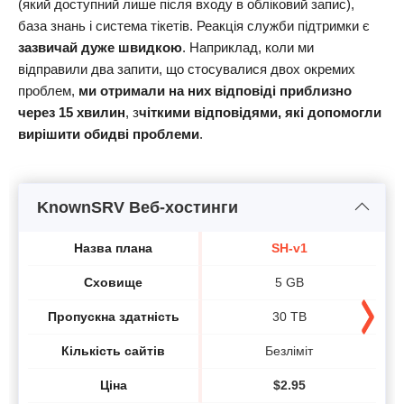
(який доступний лише після входу в обліковий запис),
база знань і система тікетів. Реакція служби підтримки є
зазвичай дуже швидкою
. Наприклад, коли ми
відправили два запити, що стосувалися двох окремих
проблем,
ми отримали на них відповіді приблизно
через 15 хвилин
, з
чіткими відповідями, які допомогли
вирішити обидві проблеми
.
KnownSRV Веб-хостинги
Назва плана
SH-v1
Сховище
5 GB
Пропускна здатність
30 TB
Кількість сайтів
Безліміт
Ціна
$
2.95