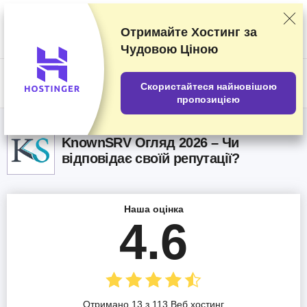
Наші оцінки постачальників послуг засновані на результатах
ретельних тестувань та досліджень, але ми беремо до уваги також і
ваші відгуки та комерційні угоди, укладені з окремими
Отримайте Хостинг за
постачальниками послуг. Ця сторінка містить партнерські
Чудовою Ціною
посилання.
Розкриття інформації про рекламодавців
US$
Скористайтеся найновішою
пропозицією
KnownSRV Огляд 2026 – Чи
відповідає своїй репутації?
Наша оцінка
4.6
Отримано 13 з 113 Веб хостинг