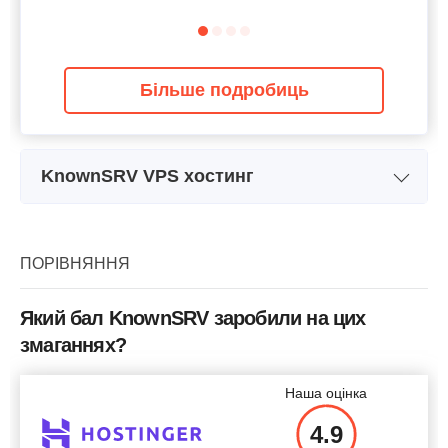
Більше подробиць
KnownSRV VPS хостинг
Назва плана
VPS-v1
Сховище
30 GB
ПОРІВНЯННЯ
Системний блок
1 x 3.30GHz
Який бал KnownSRV заробили на цих
Оперативна пам'ять
1 GB
змаганнях?
Ціна
$
19.95
Наша оцінка
4.9