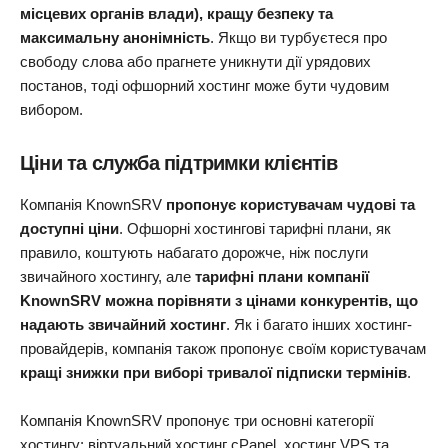
місцевих органів влади), кращу безпеку та
максимальну анонімність
. Якщо ви турбуєтеся про
свободу слова або прагнете уникнути дії урядових
постанов, тоді офшорний хостинг може бути чудовим
вибором.
Ціни та служба підтримки клієнтів
Компанія KnownSRV
пропонує користувачам чудові та
доступні ціни
. Офшорні хостингові тарифні плани, як
правило, коштують набагато дорожче, ніж послуги
звичайного хостингу, але
тарифні плани компанії
KnownSRV можна порівняти з цінами конкурентів, що
надають звичайний хостинг
. Як і багато інших хостинг-
провайдерів, компанія також пропонує своїм користувачам
кращі знижки при виборі тривалої підписки термінів
.
Компанія KnownSRV пропонує три основні категорії
хостингу: віртуальний хостинг cPanel, хостинг VPS та