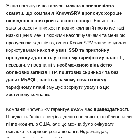
Якщо поглянути на тарифи,
можна з впевненістю
сказати, що компанія KnownSRV пропонує хороше
співвідношення ціни та якості послуг
. Більшість
загальнодоступних хостингових компаній пропонує такі
низькі ціни з менш якісними накопичувачами та меншою
пропускною здатністю, однак KnownSRV запропонувала
користувачам
накопичувачі SSD та пристойну
пропускну здатність у кожному тарифному плані
. Ці
переваги, у поєднанні з
необмеженою кількістю
облікових записів FTP, поштових скриньок та баз
даних MySQL, навіть у самому початковому
тарифному плані
змушує звернути увагу на цю
хостингову компанію.
Компанія KnownSRV гарантує
99.9% час працездатності
.
Швидкість їхніх серверів є дещо повільною, особливо коли
пінг виходить з США, але це можна було очікувати,
оскільки їх сервери розташовані в Нідерландах,