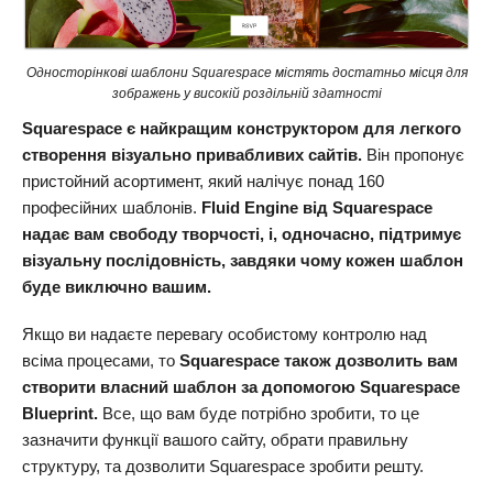
Односторінкові шаблони Squarespace містять достатньо місця для
зображень у високій роздільній здатності
Squarespace є найкращим конструктором для легкого
створення візуально привабливих сайтів.
Він пропонує
пристойний асортимент, який налічує понад 160
професійних шаблонів.
Fluid Engine від Squarespace
надає вам свободу творчості, і, одночасно, підтримує
візуальну послідовність, завдяки чому кожен шаблон
буде виключно вашим.
Якщо ви надаєте перевагу особистому контролю над
всіма процесами, то
Squarespace також дозволить вам
створити власний шаблон за допомогою Squarespace
Blueprint.
Все, що вам буде потрібно зробити, то це
зазначити функції вашого сайту, обрати правильну
структуру, та дозволити Squarespace зробити решту.