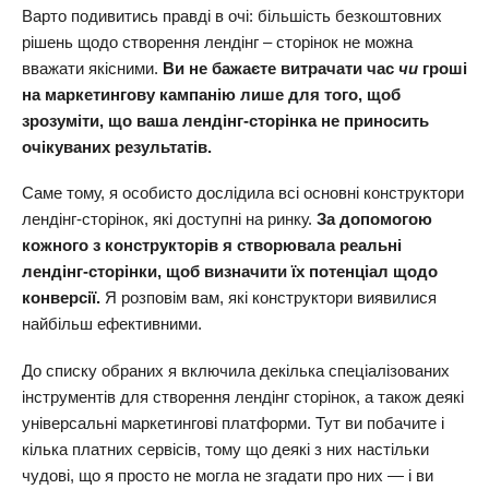
Варто подивитись правді в очі: більшість безкоштовних
рішень щодо створення лендінг – сторінок не можна
вважати якісними.
Ви не бажаєте витрачати час
чи
гроші
на маркетингову кампанію лише для того, щоб
зрозуміти, що ваша лендінг-сторінка не приносить
очікуваних результатів.
Саме тому, я особисто дослідила всі основні конструктори
лендінг-сторінок, які доступні на ринку.
За допомогою
кожного з конструкторів я створювала реальні
лендінг-сторінки, щоб визначити їх потенціал щодо
конверсії.
Я розповім вам, які конструктори виявилися
найбільш ефективними.
До списку обраних я включила декілька спеціалізованих
інструментів для створення лендінг сторінок, а також деякі
універсальні маркетингові платформи. Тут ви побачите і
кілька платних сервісів, тому що деякі з них настільки
чудові, що я просто не могла не згадати про них — і ви