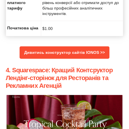
платного
рівень конверсії або отримати доступ до
тарифу
більш професійних аналітичних
інструментів.
Початкова ціна
$
1.00
Дивитись конструктор сайтів IONOS >>
4. Squarespace: Кращий Контсруктор
Лендінг-сторінок для Ресторанів та
Рекламних Агенцій