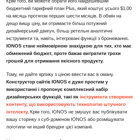
Крім того, ви можете обрати його найдешевший
бюджетний тарифний план Plus, який коштує усього
$
1.00
на місяць протягом перших шести місяців. В обмін на
дещо вищу ціну, ви отримаєте більш потужний
дизайнерський двигун, більш ретельні аналітичні
інструменти та, навіть, інтегровані функції з бронювання.
IONOS стане неймовірною знахідкою для тих, хто має
обмежений бюджет, проте бажає витратити трохи
грошей для отримання якісного продукту.
Тому, не дайте ярлику з ціною ввести вас в оману.
Конструктор сайтів IONOS є дуже простим у
використанні і пропонує комплексний набір
дизайнерських функцій, такі як
інструменти створення
контенту, що використовують технологію штучного
інтелекту
.
Крім того, IONOS не змушує вас публікувати
вашу сторінку з суб-доменом IONOS або розміщувати
логотипи чи інший брендінг цієї компанії.