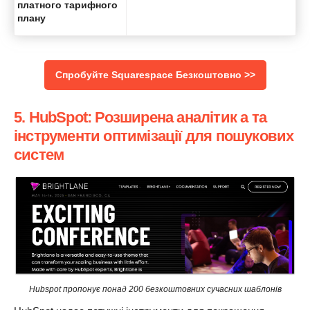
платного тарифного
плану
Спробуйте Squarespace Безкоштовно >>
5. HubSpot: Розширена аналітик а та
інструменти оптимізації для пошукових
систем
Hubspot пропонує понад 200 безкоштовних сучасних шаблонів