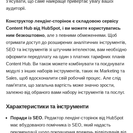
з’ясувати, що саме найкраще привертає увагу вашої
аудиторії.
Конструктор лендінг-сторінок є складовою сервісу
Content Hub від HubSpot, і ви можете користуватись
ним безкоштовно
, але з певними обмеженнями. Щоб
отримати доступ до розширених аналітичних інструментів,
SEO та інструментів зі штучним інтелектом, вам необхідно
оформити передплату на один з платних тарифних планів
Content Hub. Ви також можете комбінувати та поєднувати
модулі з інших наборів інструментів, таких як Marketing та
Sales, щоб вдосконалити свій робочий процес. Але слід
пам’ятати, що загальна вартість може значно зрости,
залежно від обраного вами набору інструментів та послуг.
Характеристики та інструменти
Поради із SEO.
Редактор лендінг-сторінок від HubSpot
має вбудованого помічника із SEO, який надасть
рекомендації щодо покращення вражень відвідувачів від