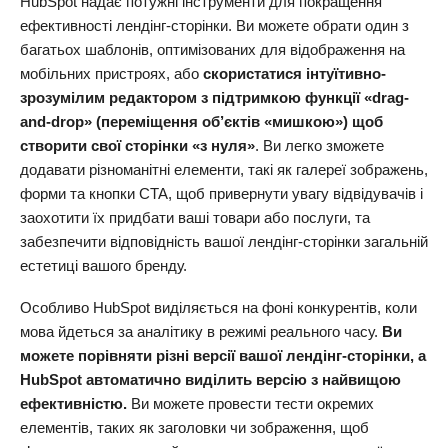
HubSpot надає потужні інструменти для покращення
ефективності лендінг-сторінки. Ви можете обрати один з
багатьох шаблонів, оптимізованих для відображення на
мобільних пристроях, або
скористатися інтуїтивно-
зрозумілим редактором з підтримкою функції «drag-
and-drop» (переміщення об’єктів «мишкою») щоб
створити свої сторінки «з нуля»
. Ви легко зможете
додавати різноманітні елементи, такі як галереї зображень,
форми та кнопки CTA, щоб привернути увагу відвідувачів і
заохотити їх придбати ваші товари або послуги, та
забезпечити відповідність вашої лендінг-сторінки загальній
естетиці вашого бренду.
Особливо HubSpot виділяється на фоні конкурентів, коли
мова йдеться за аналітику в режимі реального часу.
Ви
можете порівняти різні версії вашої лендінг-сторінки, а
HubSpot автоматично виділить версію з найвищою
ефективністю.
Ви можете провести тести окремих
елементів, таких як заголовки чи зображення, щоб