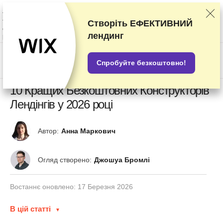
Наші оцінки постачальників послуг засновані на результатах ретельних
тестувань та досліджень, але ми беремо до уваги також і ваші відгуки
та комерційні угоди, укладені з окремими постачальниками послуг. Ця
Створіть ЕФЕКТИВНИЙ
сторінка містить партнерські посилання.
Розкриття інформації про
лендинг
рекламодавців
US$
Спробуйте безкоштовно!
10 Кращих Безкоштовних Конструкторів
Лендінгів у 2026 році
Автор:
Анна Маркович
Огляд створено:
Джошуа Бромлі
Востаннє оновлено:
17 Березня 2026
В цій статті