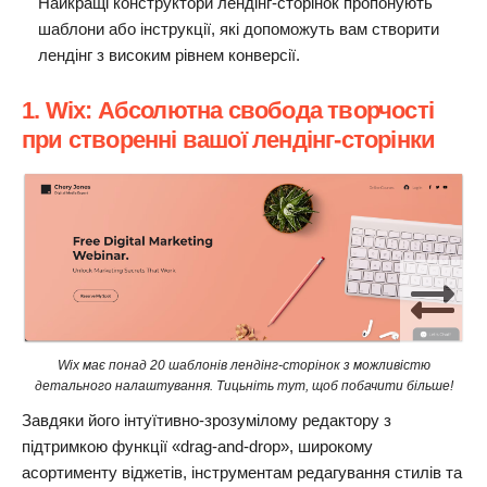
Найкращі конструктори лендінг-сторінок пропонують
шаблони або інструкції, які допоможуть вам створити
лендінг з високим рівнем конверсії.
1. Wix: Абсолютна свобода творчості
при створенні вашої лендінг-сторінки
Wix має понад 20 шаблонів лендінг-сторінок з можливістю
детального налаштування. Тицьніть тут, щоб побачити більше!
Завдяки його інтуїтивно-зрозумілому редактору з
підтримкою функції «drag-and-drop», широкому
асортименту віджетів, інструментам редагування стилів та