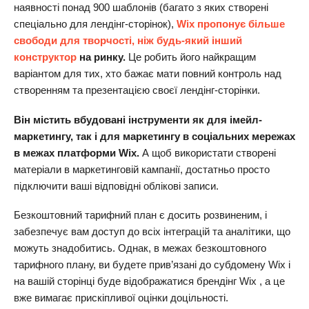
наявності понад 900 шаблонів (багато з яких створені
спеціально для лендінг-сторінок),
Wix пропонує більше
свободи для творчості, ніж будь-який інший
конструктор
на ринку.
Це робить його найкращим
варіантом для тих, хто бажає мати повний контроль над
створенням та презентацією своєї лендінг-сторінки.
Він містить вбудовані інструменти як для імейл-
маркетингу, так і для маркетингу в соціальних мережах
в межах платформи Wix.
А щоб використати створені
матеріали в маркетинговій кампанії, достатньо просто
підключити ваші відповідні облікові записи.
Безкоштовний тарифний план є досить розвиненим, і
забезпечує вам доступ до всіх інтеграцій та аналітики, що
можуть знадобитись. Однак, в межах безкоштовного
тарифного плану, ви будете прив’язані до субдомену Wix і
на вашій сторінці буде відображатися брендінг Wix , а це
вже вимагає прискіпливої оцінки доцільності.