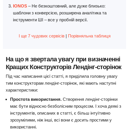
IONOS
– Не безкоштовний, але дуже близько:
шаблони з конверсією, розширена аналітика та
інструменти ШІ – все у пробній версії.
І ще 7 чудових сервісів
|
Порівняльна таблиця
На що я звертала увагу при визначенні
Кращих Конструкторів Лендінг-сторінок
Під час написання цієї статті, я приділила головну увагу
тим конструкторам лендінг-сторінок, які мають наступні
характеристики:
Простота використання.
Створення лендінг-сторінки
має бути відносно безболісним процесом. І хоча деякі з
інструментів, описаних в статті, є більш інтуїтивно
зрозумілими, ніж інші, всі вони є досить простими у
використанні.