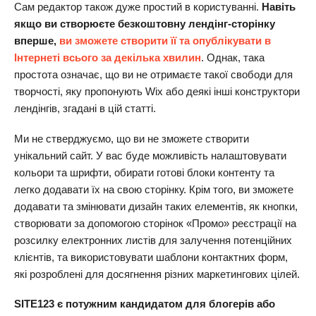
Сам редактор також дуже простий в користуванні.
Навіть
якщо ви створюєте безкоштовну лендінг-сторінку
вперше,
ви зможете створити її та опублікувати в
Інтернеті всього за декілька хвилин
. Однак, така
простота означає, що ви не отримаєте такої свободи для
творчості, яку пропонують Wix або деякі інші конструктори
лендінгів, згадані в цій статті.
Ми не стверджуємо, що ви не зможете створити
унікальний сайт. У вас буде можливість налаштовувати
кольори та шрифти, обирати готові блоки контенту та
легко додавати їх на свою сторінку. Крім того, ви зможете
додавати та змінювати дизайн таких елементів, як кнопки,
створювати за допомогою сторінок «Промо» реєстрації на
розсилку електронних листів для залучення потенційних
клієнтів, та використовувати шаблони контактних форм,
які розроблені для досягнення різних маркетингових цілей.
SITE123 є потужним кандидатом для блогерів або