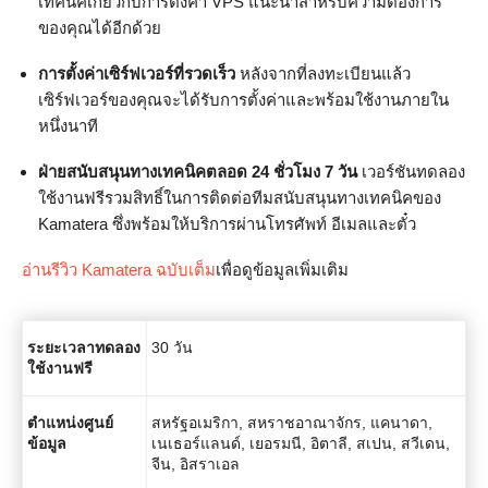
เทคนิคเกี่ยวกับการตั้งค่า VPS แนะนำสำหรับความต้องการ
ของคุณได้อีกด้วย
การตั้งค่าเซิร์ฟเวอร์ที่รวดเร็ว
หลังจากที่ลงทะเบียนแล้ว
เซิร์ฟเวอร์ของคุณจะได้รับการตั้งค่าและพร้อมใช้งานภายใน
หนึ่งนาที
ฝ่ายสนับสนุนทางเทคนิคตลอด 24 ชั่วโมง 7 วัน
เวอร์ชันทดลอง
ใช้งานฟรีรวมสิทธิ์ในการติดต่อทีมสนับสนุนทางเทคนิคของ
Kamatera ซึ่งพร้อมให้บริการผ่านโทรศัพท์ อีเมลและตั๋ว
อ่านรีวิว Kamatera ฉบับเต็ม
เพื่อดูข้อมูลเพิ่มเติม
ระยะเวลาทดลอง
30 วัน
ใช้งานฟรี
ตำแหน่งศูนย์
สหรัฐอเมริกา, สหราชอาณาจักร, แคนาดา,
ข้อมูล
เนเธอร์แลนด์, เยอรมนี, อิตาลี, สเปน, สวีเดน,
จีน, อิสราเอล