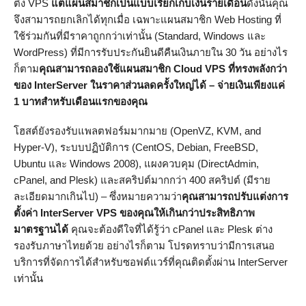
ติ้ง VPS
แต่แผนสมาชิกเป็นแบบเรียกเก็บเงินรายเดือน
ดังนั้นคุณ
จึงสามารถยกเลิกได้ทุกเมื่อ เฉพาะแผนสมาชิก Web Hosting ที่
ใช้ร่วมกันที่มีราคาถูกกว่าเท่านั้น (Standard, Windows และ
WordPress) ที่มีการรับประกันยินดีคืนเงินภายใน 30 วัน อย่างไร
ก็ตาม
คุณสามารถลองใช้แผนสมาชิก Cloud VPS
ที่ทรงพลังกว่า
ของ InterServer
ในราคาส่วนลดครั้งใหญ่ได้ –
จ่ายเงินเพียงแค่
1 บาทสำหรับเดือนแรกของคุณ
โฮสต์ยังรองรับแพลตฟอร์มมากมาย (OpenVZ, KVM, and
Hyper-V), ระบบปฏิบัติการ (CentOS, Debian, FreeBSD,
Ubuntu และ Windows 2008), แผงควบคุม (DirectAdmin,
cPanel, and Plesk) และสคริปต์มากกว่า 400 สคริปต์ (มีราย
ละเอียดมากเกินไป) – ซึ่งหมายความว่า
คุณสามารถปรับแต่งการ
ตั้งค่า InterServer VPS
ของคุณให้เกินกว่าประสิทธิภาพ
มาตรฐานได้
คุณจะต้องดีใจที่ได้รู้ว่า cPanel และ Plesk ต่าง
รองรับภาษาไทยด้วย อย่างไรก็ตาม โปรดทราบว่ามีการเสนอ
บริการที่จัดการได้สำหรับซอฟต์แวร์ที่คุณติดตั้งผ่าน InterServer
เท่านั้น