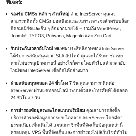
ฟีเจอร์:
รองรับ CMSs หลัก ๆ ส่วนใหญ่
ด้วย InterServer คุณจะ
สามารถติดตั้ง CMSs ยอดนิยมและเฉพาะเจาะจงสำหรับบล็อก
อีคอมเมิร์ซและอื่น ๆ อีกมากมายได้ – รวมถึง WordPress,
Joomla!, TYPO3, Pubvana, Magento และ Zen Cart
รับประกันเวลาอัปไทม์ 99.9%
ประสิทธิภาพของ InterServer
ได้รับการสนับสนุนจาก SLA อัปไทม์ คุณจะได้รับค่าชดเชย
หากไม่บรรลุเป้าหมายนี้ อย่างไรก็ตามโดยทั่วไปแล้วเวลาอัป
ไทม์ของ InterServer เชื่อถือได้อย่างมาก
ฝ่ายสนับสนุนตลอด 24 ชั่วโมง 7 วัน
คุณสามารถติดต่อ
InterServer ผ่านแชทออนไลน์ ระบบตั๋วและโทรศัพท์ได้ตลอด
24 ชั่วโมง 7 วัน
การสำรองข้อมูลระยะไกลแบบพรีเมียม
คุณสามารถสั่งซื้อ
บริการสำรองข้อมูลจากระยะไกลจาก InterServer โดยมีค่า
ธรรมเนียมเพิ่มเติมได้ แผนสมาชิกพื้นที่จัดเก็บข้อมูลเหล่านี้
ครอบคลุม VPS พื้นที่จัดเก็บและการสำรองไฟล์เว็บไซต์ทั่วไป