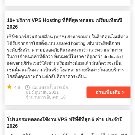
10+ บริการ VPS Hosting ที่ดีที่สุด ทดสอบ เปรียบเทียบปี
2026
เซิร์ฟเวอร์ส่วนตัวเสมือน (VPS) สามารถมอบในสิ่งที่คุณไม่มีทาง
ได้รับจากการโฮสติ้งแบบ shared hosting เช่น ประสิทธิภาพ
ระดับชั้นนำ, ความปลอดภัยที่แน่นหนากว่า และความสามารถ
ในการกำหนดค่าที่ดีกว่า ทั้งหมดนี้ในราคาที่ถูกกว่า dedicated
server (เซิร์ฟเวอร์ให้เช่า) หรืออย่างน้อยแล้ว มันก็ควรจะเป็น
เช่นนั้น แต่ในความเป็นจริง โฮสหลายรายนั้นต่างก็มอบบริการ
โฮสติ้งคุณภาพต่ำ แต่กลับคิดราคาระดับ...
4.8
เผยแพร่ครั้งแรกเมื่อ:
อ่านเพิ่มเติม
01 มิถุนายน 2021
จำนวนการอัปเดต: 18
โปรแกรมทดลองใช้งาน VPS ฟรีที่ดีที่สุด 6 ค่าย ประจำปี
2026