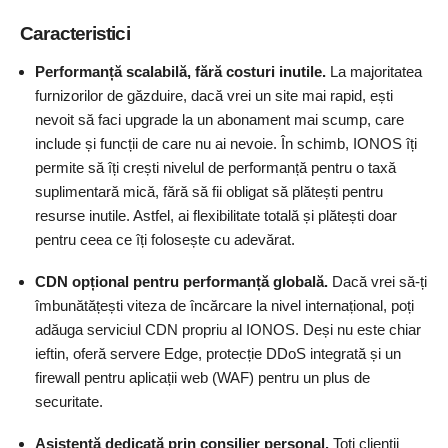
Caracteristici
Performanță scalabilă, fără costuri inutile.
La majoritatea
furnizorilor de găzduire, dacă vrei un site mai rapid, ești
nevoit să faci upgrade la un abonament mai scump, care
include și funcții de care nu ai nevoie. În schimb, IONOS îți
permite să îți crești nivelul de performanță pentru o taxă
suplimentară mică, fără să fii obligat să plătești pentru
resurse inutile. Astfel, ai flexibilitate totală și plătești doar
pentru ceea ce îți folosește cu adevărat.
CDN opțional pentru performanță globală.
Dacă vrei să-ți
îmbunătățești viteza de încărcare la nivel internațional, poți
adăuga serviciul CDN propriu al IONOS. Deși nu este chiar
ieftin, oferă servere Edge, protecție DDoS integrată și un
firewall pentru aplicații web (WAF) pentru un plus de
securitate.
Asistență dedicată prin consilier personal.
Toți clienții