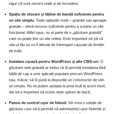
sigur că sunt servicii reale și de încredere.
Spațiu de stocare și lățime de bandă suficiente pentru
un site simplu.
Toate opțiunile mele – gratuite sau aproape
gratuite – oferă resurse suficiente pentru a susține un site
funcțional. Altfel spus, nu ai parte de o „găzduire gratuită”
care nu poate ține un site online. Este important să știi că
site-ul tău nu va fi afectat de întreruperi cauzate de limitări
de trafic.
Instalare ușoară pentru WordPress și alte CMS-uri.
O
găzduire web gratuită ar trebui să îți permită instalarea fără
bătăi de cap a unor aplicații populare precum WordPress
sau, măcar, să îți pună la dispoziție un constructor de site-
uri simplu. Nu ne putem aștepta la prea mult la acest nivel,
dar tot e important să existe niște opțiuni de bază.
Panou de control ușor de folosit.
Vei vrea o soluție de
găzduire care să-ți permită să administrezi ușor fișierele și