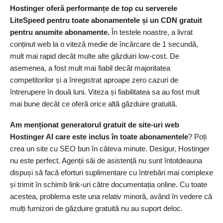
Hostinger oferă performanțe de top cu serverele
LiteSpeed ​​pentru toate abonamentele și un CDN gratuit
pentru anumite abonamente.
În testele noastre, a livrat
conținut web la o viteză medie de încărcare de 1 secundă,
mult mai rapid decât multe alte găzduiri low-cost. De
asemenea, a fost mult mai fiabil decât majoritatea
competitorilor și a înregistrat aproape zero cazuri de
întrerupere în două luni. Viteza și fiabilitatea sa au fost mult
mai bune decât ce oferă orice altă găzduire gratuită.
Am menționat generatorul gratuit de site-uri web
Hostinger AI care este inclus în toate abonamentele
? Poți
crea un site cu SEO bun în câteva minute. Desigur, Hostinger
nu este perfect. Agenții săi de asistență nu sunt întotdeauna
dispuși să facă eforturi suplimentare cu întrebări mai complexe
și trimit în schimb link-uri către documentația online. Cu toate
acestea, problema este una relativ minoră, având în vedere că
mulți furnizori de găzduire gratuită nu au suport deloc.