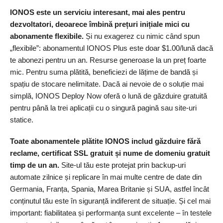
IONOS este un serviciu interesant, mai ales pentru
dezvoltatori, deoarece îmbină prețuri inițiale mici cu
abonamente flexibile.
Și nu exagerez cu nimic când spun
„flexibile”: abonamentul IONOS Plus este doar
$
1.00
/lună dacă
te abonezi pentru un an. Resurse generoase la un preț foarte
mic. Pentru suma plătită, beneficiezi de lățime de bandă și
spațiu de stocare nelimitate. Dacă ai nevoie de o soluție mai
simplă, IONOS Deploy Now oferă o lună de găzduire gratuită
pentru până la trei aplicații cu o singură pagină sau site-uri
statice.
Toate abonamentele plătite IONOS includ găzduire fără
reclame, certificat SSL gratuit și nume de domeniu gratuit
timp de un an.
Site-ul tău este protejat prin backup-uri
automate zilnice și replicare în mai multe centre de date din
Germania, Franța, Spania, Marea Britanie și SUA, astfel încât
conținutul tău este în siguranță indiferent de situație. Și cel mai
important: fiabilitatea și performanța sunt excelente – în testele