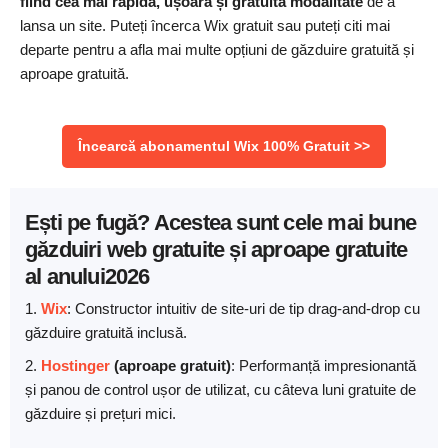
fiind cea mai rapidă, ușoară și gratuită modalitate
de a
lansa un site. Puteți încerca Wix gratuit sau puteți citi mai
departe pentru a afla mai multe opțiuni de găzduire gratuită și
aproape gratuită.
Încearcă abonamentul Wix 100% Gratuit >>
Ești pe fugă? Acestea sunt cele mai bune
găzduiri web gratuite și aproape gratuite
al anului2026
1.
Wix
: Constructor intuitiv de site-uri de tip drag-and-drop cu
găzduire gratuită inclusă.
2.
Hostinger
(aproape gratuit)
: Performanță impresionantă
și panou de control ușor de utilizat, cu câteva luni gratuite de
găzduire și prețuri mici.