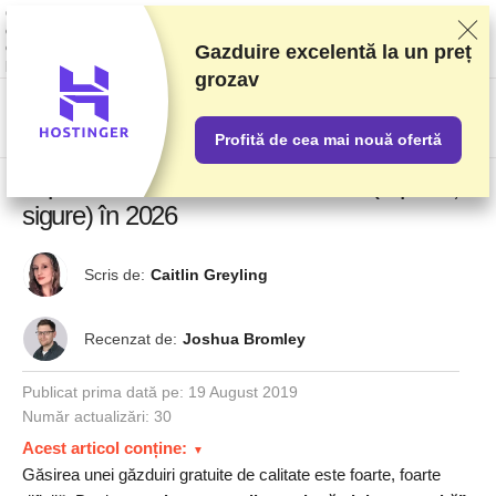
Clasificăm furnizorii pe baza unor teste și analize riguroase, dar luăm în
considerare și feedbackul vostru și acordurile comerciale pe care le avem
cu furnizorii. Această pagină conține link-uri de afiliat.
Informare privind
Gazduire excelentă la un preț
publicitatea
grozav
US$
Profită de cea mai nouă ofertă
Top 10 Găzduiri web GRATUITE (rapide și
sigure) în 2026
Scris de:
Caitlin Greyling
Recenzat de:
Joshua Bromley
Publicat prima dată pe:
19 August 2019
Număr actualizări: 30
Acest articol conține:
Găsirea unei găzduiri gratuite de calitate este foarte, foarte