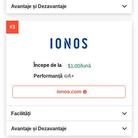
Avantaje și Dezavantaje
#3
Începe de la
$
1.00
/lună
Performanţă
A+
ionos.com
Facilități
Avantaje și Dezavantaje