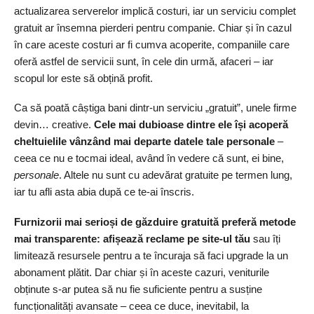
actualizarea serverelor implică costuri, iar un serviciu complet
gratuit ar însemna pierderi pentru companie. Chiar și în cazul
în care aceste costuri ar fi cumva acoperite, companiile care
oferă astfel de servicii sunt, în cele din urmă, afaceri – iar
scopul lor este să obțină profit.
Ca să poată câștiga bani dintr-un serviciu „gratuit”, unele firme
devin… creative.
Cele mai dubioase dintre ele își acoperă
cheltuielile vânzând mai departe datele tale personale
–
ceea ce nu e tocmai ideal, având în vedere că sunt, ei bine,
personale
. Altele nu sunt cu adevărat gratuite pe termen lung,
iar tu afli asta abia după ce te-ai înscris.
Furnizorii mai serioși de găzduire gratuită preferă metode
mai transparente: afișează reclame pe site-ul tău
sau îți
limitează resursele pentru a te încuraja să faci upgrade la un
abonament plătit. Dar chiar și în aceste cazuri, veniturile
obținute s-ar putea să nu fie suficiente pentru a susține
funcționalități avansate – ceea ce duce, inevitabil, la