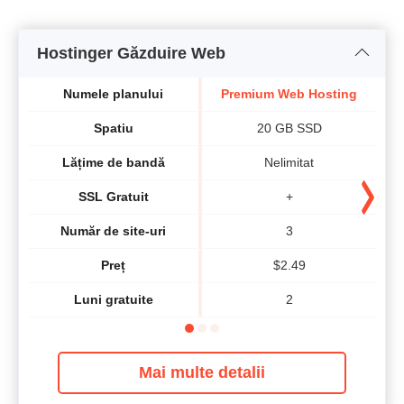
Hostinger Găzduire Web
Numele planului
Premium Web Hosting
B
Spatiu
20 GB SSD
Lățime de bandă
Nelimitat
SSL Gratuit
+
Număr de site-uri
3
Preț
$
2.49
Luni gratuite
2
Mai multe detalii