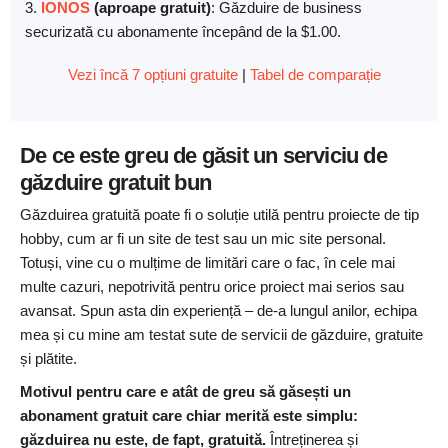
3.
IONOS
(aproape gratuit)
: Găzduire de business
securizată cu abonamente începând de la
$
1.00
.
Vezi încă 7 opțiuni gratuite
|
Tabel de comparație
De ce este greu de găsit un serviciu de
găzduire gratuit bun
Găzduirea gratuită poate fi o soluție utilă pentru proiecte de tip
hobby, cum ar fi un site de test sau un mic site personal.
Totuși, vine cu o mulțime de limitări care o fac, în cele mai
multe cazuri, nepotrivită pentru orice proiect mai serios sau
avansat. Spun asta din experiență – de-a lungul anilor, echipa
mea și cu mine am testat sute de servicii de găzduire, gratuite
și plătite.
Motivul pentru care e atât de greu să găsești un
abonament gratuit care chiar merită este simplu:
găzduirea nu este, de fapt, gratuită.
Întreținerea și