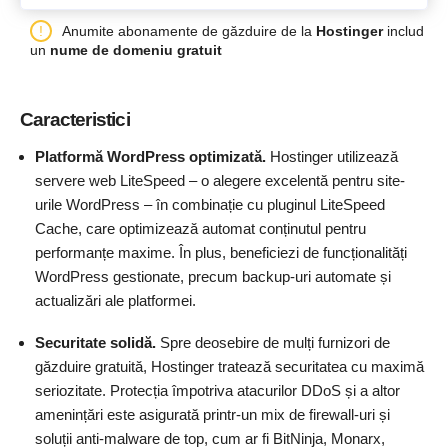
Anumite abonamente de găzduire de la
Hostinger
includ
un
nume de domeniu gratuit
Caracteristici
Platformă WordPress optimizată.
Hostinger utilizează
servere web LiteSpeed – o alegere excelentă pentru site-
urile WordPress – în combinație cu pluginul LiteSpeed
Cache, care optimizează automat conținutul pentru
performanțe maxime. În plus, beneficiezi de funcționalități
WordPress gestionate, precum backup-uri automate și
actualizări ale platformei.
Securitate solidă.
Spre deosebire de mulți furnizori de
găzduire gratuită, Hostinger tratează securitatea cu maximă
seriozitate. Protecția împotriva atacurilor DDoS și a altor
amenințări este asigurată printr-un mix de firewall-uri și
soluții anti-malware de top, cum ar fi BitNinja, Monarx,