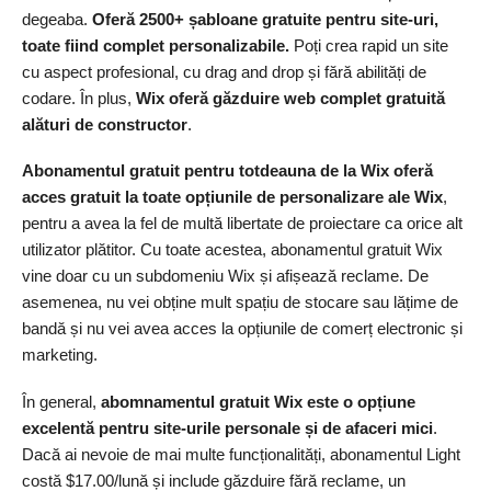
degeaba.
Oferă 2500+ șabloane gratuite pentru site-uri,
toate fiind complet personalizabile.
Poți crea rapid un site
cu aspect profesional, cu drag and drop și fără abilități de
codare. În plus,
Wix oferă găzduire web complet gratuită
alături de constructor
.
Abonamentul gratuit pentru totdeauna de la Wix oferă
acces gratuit la toate opțiunile de personalizare ale Wix
,
pentru a avea la fel de multă libertate de proiectare ca orice alt
utilizator plătitor. Cu toate acestea, abonamentul gratuit Wix
vine doar cu un subdomeniu Wix și afișează reclame. De
asemenea, nu vei obține mult spațiu de stocare sau lățime de
bandă și nu vei avea acces la opțiunile de comerț electronic și
marketing.
În general,
abomnamentul gratuit Wix este o opțiune
excelentă pentru site-urile personale și de afaceri mici
.
Dacă ai nevoie de mai multe funcționalități, abonamentul Light
costă
$
17.00
/lună și include găzduire fără reclame, un