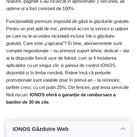
noastre, paginile s-au încărcat în aproximativ 1 secundă, iar
uptime-ul a fost constant de 100%.
Funcționalități premium imposibil de găsit la găzduirile gratuite.
Pentru un preț atât de mic, primești acces la servicii și opțiuni
pe care nu le-ai vedea niciodată incluse într-o găzduire
gratuită. Care este „capcana”? Ei bine, abonamentele sunt
complet negestionate – nu primești suport tehnic dedicat – dar
ai la dispoziție funcții ușor de folosit, cum ar fi instalarea
aplicațiilor cu un singur clic și panoul de control IONOS,
disponibil și în limba română. Reține însă că prețurile
promoționale sunt valabile doar în primul an – la reînnoire,
tarifele cresc cu cel puțin 25%. Din fericire, poți testa serviciile
fără riscuri:
IONOS oferă o garanție de rambursare a
banilor de 30 de zile.
IONOS Găzduire Web