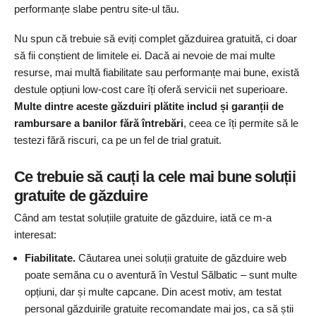
performanțe slabe pentru site-ul tău.
Nu spun că trebuie să eviți complet găzduirea gratuită, ci doar
să fii conștient de limitele ei. Dacă ai nevoie de mai multe
resurse, mai multă fiabilitate sau performanțe mai bune, există
destule opțiuni low-cost care îți oferă servicii net superioare.
Multe dintre aceste găzduiri plătite includ și garanții de
rambursare a banilor fără întrebări
, ceea ce îți permite să le
testezi fără riscuri, ca pe un fel de trial gratuit.
Ce trebuie să cauți la cele mai bune soluții
gratuite de găzduire
Când am testat soluțiile gratuite de găzduire, iată ce m-a
interesat:
Fiabilitate.
Căutarea unei soluții gratuite de găzduire web
poate semăna cu o aventură în Vestul Sălbatic – sunt multe
opțiuni, dar și multe capcane. Din acest motiv, am testat
personal găzduirile gratuite recomandate mai jos, ca să știi