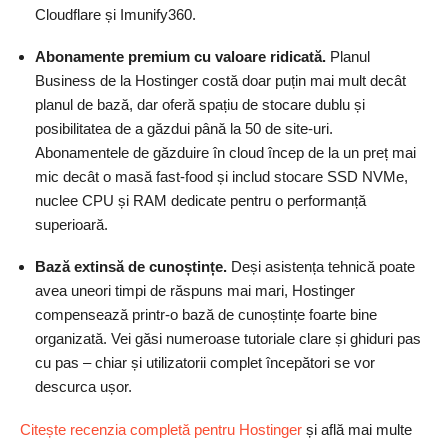
Cloudflare și Imunify360.
Abonamente premium cu valoare ridicată.
Planul
Business de la Hostinger costă doar puțin mai mult decât
planul de bază, dar oferă spațiu de stocare dublu și
posibilitatea de a găzdui până la 50 de site-uri.
Abonamentele de găzduire în cloud încep de la un preț mai
mic decât o masă fast-food și includ stocare SSD NVMe,
nuclee CPU și RAM dedicate pentru o performanță
superioară.
Bază extinsă de cunoștințe.
Deși asistența tehnică poate
avea uneori timpi de răspuns mai mari, Hostinger
compensează printr-o bază de cunoștințe foarte bine
organizată. Vei găsi numeroase tutoriale clare și ghiduri pas
cu pas – chiar și utilizatorii complet începători se vor
descurca ușor.
Citește recenzia completă pentru Hostinger
și află mai multe