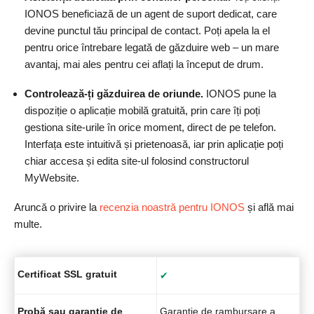
IONOS beneficiază de un agent de suport dedicat, care
devine punctul tău principal de contact. Poți apela la el
pentru orice întrebare legată de găzduire web – un mare
avantaj, mai ales pentru cei aflați la început de drum.
Controlează-ți găzduirea de oriunde.
IONOS pune la
dispoziție o aplicație mobilă gratuită, prin care îți poți
gestiona site-urile în orice moment, direct de pe telefon.
Interfața este intuitivă și prietenoasă, iar prin aplicație poți
chiar accesa și edita site-ul folosind constructorul
MyWebsite.
Aruncă o privire la
recenzia noastră pentru IONOS
și află mai
multe.
Certificat SSL gratuit
✔
Probă sau garanție de
Garanție de rambursare a