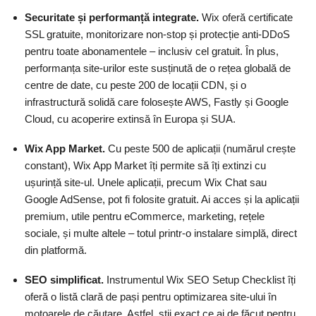
Securitate și performanță integrate.
Wix oferă certificate
SSL gratuite, monitorizare non-stop și protecție anti-DDoS
pentru toate abonamentele – inclusiv cel gratuit. În plus,
performanța site-urilor este susținută de o rețea globală de
centre de date, cu peste 200 de locații CDN, și o
infrastructură solidă care folosește AWS, Fastly și Google
Cloud, cu acoperire extinsă în Europa și SUA.
Wix App Market.
Cu peste 500 de aplicații (numărul crește
constant), Wix App Market îți permite să îți extinzi cu
ușurință site-ul. Unele aplicații, precum Wix Chat sau
Google AdSense, pot fi folosite gratuit. Ai acces și la aplicații
premium, utile pentru eCommerce, marketing, rețele
sociale, și multe altele – totul printr-o instalare simplă, direct
din platformă.
SEO simplificat.
Instrumentul Wix SEO Setup Checklist îți
oferă o listă clară de pași pentru optimizarea site-ului în
motoarele de căutare. Astfel, știi exact ce ai de făcut pentru