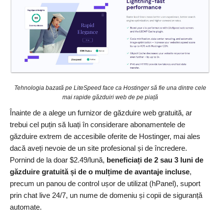
Tehnologia bazată pe LiteSpeed ​​face ca Hostinger să fie una dintre cele
mai rapide găzduiri web de pe piață
Înainte de a alege un furnizor de găzduire web gratuită, ar
trebui cel puțin să luați în considerare abonamentele de
găzduire extrem de accesibile oferite de Hostinger, mai ales
dacă aveți nevoie de un site profesional și de încredere.
Pornind de la doar
$
2.49
/lună,
beneficiați de 2 sau 3 luni de
găzduire gratuită și de o mulțime de avantaje incluse
,
precum un panou de control ușor de utilizat (hPanel), suport
prin chat live 24/7, un nume de domeniu și copii de siguranță
automate.