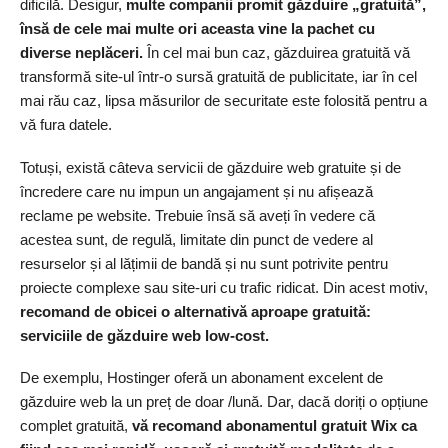
dificilă. Desigur,
multe companii promit găzduire „gratuită”,
însă de cele mai multe ori aceasta vine la pachet cu
diverse neplăceri.
În cel mai bun caz, găzduirea gratuită vă
transformă site-ul într-o sursă gratuită de publicitate, iar în cel
mai rău caz, lipsa măsurilor de securitate este folosită pentru a
vă fura datele.
Totuși, există câteva servicii de găzduire web gratuite și de
încredere care nu impun un angajament și nu afișează
reclame pe website. Trebuie însă să aveți în vedere că
acestea sunt, de regulă, limitate din punct de vedere al
resurselor și al lățimii de bandă și nu sunt potrivite pentru
proiecte complexe sau site-uri cu trafic ridicat. Din acest motiv,
recomand de obicei o alternativă aproape gratuită:
serviciile de găzduire web low-cost.
De exemplu, Hostinger oferă un abonament excelent de
găzduire web la un preț de doar /lună. Dar, dacă doriți o opțiune
complet gratuită,
vă recomand abonamentul gratuit Wix ca