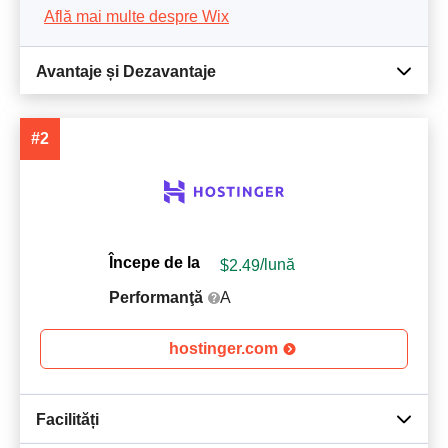
Află mai multe despre Wix
Avantaje și Dezavantaje
#2
Începe de la
$
2.49
/lună
Performanţă
A
hostinger.com
Facilități