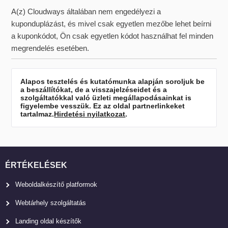
A(z) Cloudways általában nem engedélyezi a
kuponduplázást, és mivel csak egyetlen mezőbe lehet beírni
a kuponkódot, Ön csak egyetlen kódot használhat fel minden
megrendelés esetében.
Alapos tesztelés és kutatómunka alapján soroljuk be
a beszállítókat, de a visszajelzéseidet és a
szolgáltatókkal való üzleti megállapodásainkat is
figyelembe vesszük. Ez az oldal partnerlinkeket
tartalmaz.
Hirdetési nyilatkozat
.
ÉRTÉKELÉSEK
Weboldalkészítő platformok
Webtárhely szolgáltatás
Landing oldal készítők