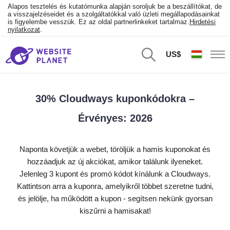
Alapos tesztelés és kutatómunka alapján soroljuk be a beszállítókat, de
a visszajelzéseidet és a szolgáltatókkal való üzleti megállapodásainkat
is figyelembe vesszük. Ez az oldal partnerlinkeket tartalmaz.
Hirdetési
nyilatkozat
.
US$
30% Cloudways kuponkódokra –
Érvényes: 2026
Naponta követjük a webet, töröljük a hamis kuponokat és
hozzáadjuk az új akciókat, amikor találunk ilyeneket.
Jelenleg 3 kupont és promó kódot kínálunk a Cloudways.
Kattintson arra a kuponra, amelyikről többet szeretne tudni,
és jelölje, ha működött a kupon - segítsen nekünk gyorsan
kiszűrni a hamisakat!