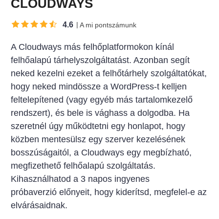
CLOUDWAYS
4.6
A mi pontszámunk
A Cloudways más felhőplatformokon kínál
felhőalapú tárhelyszolgáltatást. Azonban segít
neked kezelni ezeket a felhőtárhely szolgáltatókat,
hogy neked mindössze a WordPress-t kelljen
feltelepítened (vagy egyéb más tartalomkezelő
rendszert), és bele is vághass a dolgodba. Ha
szeretnél úgy működtetni egy honlapot, hogy
közben mentesülsz egy szerver kezelésének
bosszúságaitól, a Cloudways egy megbízható,
megfizethető felhőalapú szolgáltatás.
Kihasználhatod a 3 napos ingyenes
próbaverzió
előnyeit, hogy kiderítsd, megfelel-e az
elvárásaidnak.