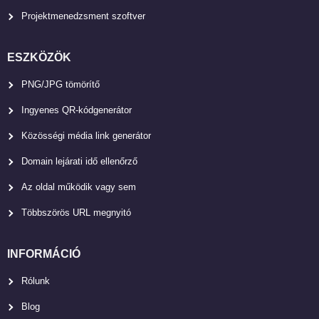
Projektmenedzsment szoftver
ESZKÖZÖK
PNG/JPG tömörítő
Ingyenes QR-kódgenerátor
Közösségi média link generátor
Domain lejárati idő ellenőrző
Az oldal működik vagy sem
Többszörös URL megnyitó
INFORMÁCIÓ
Rólunk
Blog