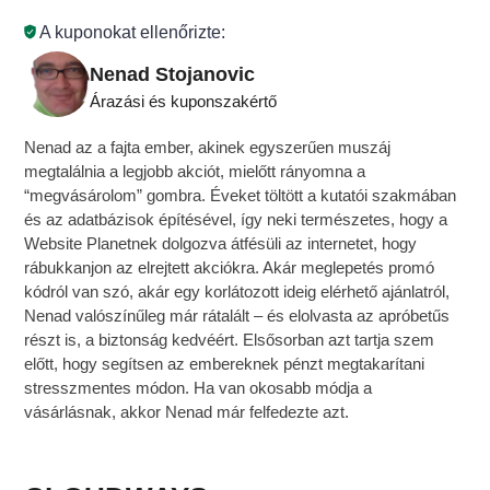
A kuponokat ellenőrizte:
Nenad Stojanovic
Árazási és kuponszakértő
Nenad az a fajta ember, akinek egyszerűen muszáj
megtalálnia a legjobb akciót, mielőtt rányomna a
“megvásárolom” gombra. Éveket töltött a kutatói szakmában
és az adatbázisok építésével, így neki természetes, hogy a
Website Planetnek dolgozva átfésüli az internetet, hogy
rábukkanjon az elrejtett akciókra. Akár meglepetés promó
kódról van szó, akár egy korlátozott ideig elérhető ajánlatról,
Nenad valószínűleg már rátalált – és elolvasta az apróbetűs
részt is, a biztonság kedvéért. Elsősorban azt tartja szem
előtt, hogy segítsen az embereknek pénzt megtakarítani
stresszmentes módon. Ha van okosabb módja a
vásárlásnak, akkor Nenad már felfedezte azt.