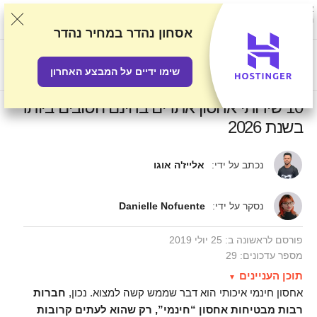
אנו מדרגים ספקים על סמך בדיקות ומחקר קפדניים, אך גם לוקחים בחשבון את
המשוב שלכם ואת ההסכמים המסחריים שיש לנו עם ספקים. עמוד זה מכיל
קישורים לשותפים.
גילוי נאות פרסומי
אסחון נהדר
במחיר נהדר
US$
שימו ידיים על המבצע האחרון
10 שירותי אחסון אתרים בחינם הטובים ביותר
בשנת 2026
נכתב על ידי:
אלייז'ה אוגו
נסקר על ידי:
Danielle Nofuente
פורסם לראשונה ב:
25 יולי 2019
מספר עדכונים: 29
תוכן העניינים‎‎
אחסון חינמי איכותי הוא דבר שממש קשה למצוא. נכון,
חברות
רבות מבטיחות אחסון “חינמי”, רק שהוא לעתים קרובות