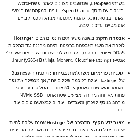
בשרתי LiteSpeed, שנחשבים מצוינים לאתרי WordPress,
ובשילוב עם תוסף LiteSpeed Cache ניתן למקסם את ביצועי
האתר. בנוסף, תוכלו להנות מתכונות מנוהלות כמו גיבויים
אוטומטיים ועדכוני ליבה.
אבטחה חזקה:
בשונה משירותים חינמיים רבים, Hostinger
לוקחת את נושא האבטחה ברצינות: תיהנו מהגנה נגד מתקפות
DDoS ואיומים נוספים, בעזרת שילוב שכבות של חומות אש וכלי
אנטי-נוזקה כמו BitNinja, Monarx, Cloudflare ו-Imunify360.
תוכניות פרימיום משתלמות במיוחד:
תוכנית ה-Business
של Hostinger עולה רק כמה שקלים יותר, אך מכפילה את נפח
האחסון ומאפשרת לאחסן עד 50 אתרים! מסלולי הענן עולים
פחות מארוחה מהירה ומציעים שטח אחסון NVMe SSD
מורחב בנוסף לזיכרון ומעבדים ייעודיים לביצועים טובים עוד
יותר.
מאגר ידע מקיף:
התמיכה של Hostinger אמנם עלולה להיות
איטית, אבל תמצאו באתר מרכז ידע מפורט מאוד עם מדריכים