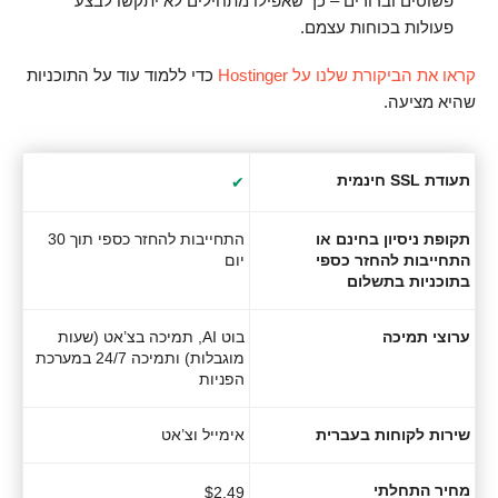
פשוטים וברורים – כך שאפילו מתחילים לא יתקשו לבצע
פעולות בכוחות עצמם.
קראו את הביקורת שלנו על Hostinger
כדי ללמוד עוד על התוכניות
שהיא מציעה.
תעודת SSL חינמית
✔
תקופת ניסיון בחינם או
התחייבות להחזר כספי תוך 30
התחייבות להחזר כספי
יום
בתוכניות בתשלום
ערוצי תמיכה
בוט AI, תמיכה בצ’אט (שעות
מוגבלות) ותמיכה 24/7 במערכת
הפניות
שירות לקוחות בעברית
אימייל וצ’אט
מחיר התחלתי
$
2.49