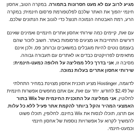
מגיע לרוב עם לא מעט חסרונות בתמורה
. במקרה הטוב, אחסון
חינמי יהפוך את האתר שלכם לפלטפורמת פרסום חינמית; במקרה
הרע, רמת האבטחה הנמוכה תנוצל כדי לגנוב את הנתונים שלכם.
עם זאת, קיימים כמה שירותי אחסון אתרים חינמיים ואמינים שאינם
דורשים התחייבות או מציגים פרסומות באתר. חשוב לזכור שהם
בעצמם נוטים להיות מוגבלים במשאבים וברוחב פס, ולכן אינם
מתאימים לפרויקטים כבדים או לאתרים עם תעבורה גבוהה.
מסיבה זו,
אני בדרך כלל ממליצה על חלופה כמעט-חינמית:
שירותי אחסון אתרים בעלות נמוכה
.
לדוגמה, Hostinger מציע תוכנית אחסון מצוינת במחיר התחלתי
של
2.49
$
לחודש. יחד עם זאת, אם אתם מחפשים אפשרות חינמית
לחלוטין,
אני ממליצה על התוכנית החינמית של Wix בתור
האמצעי המהיר והקל ביותר להקמת אתר פעיל ללא כל עלות
.
אם תרצו, תוכלו לנסות את Wix בחינם. לחלופין, תוכלו פשוט
להמשיך לקרוא על אפשרויות נוספות של אחסון חינמי
וכמעט-חינמי.