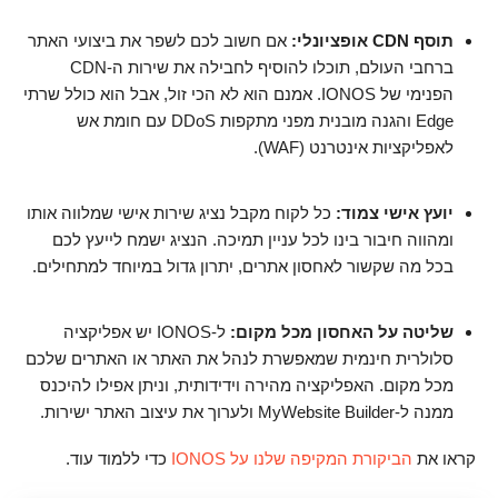
תוסף CDN אופציונלי:
אם חשוב לכם לשפר את ביצועי האתר
ברחבי העולם, תוכלו להוסיף לחבילה את שירות ה-CDN
הפנימי של IONOS. אמנם הוא לא הכי זול, אבל הוא כולל שרתי
Edge והגנה מובנית מפני מתקפות DDoS עם חומת אש
לאפליקציות אינטרנט (WAF).
יועץ אישי צמוד:
כל לקוח מקבל נציג שירות אישי שמלווה אותו
ומהווה חיבור בינו לכל עניין תמיכה. הנציג ישמח לייעץ לכם
בכל מה שקשור לאחסון אתרים, יתרון גדול במיוחד למתחילים.
שליטה על האחסון מכל מקום:
ל-IONOS יש אפליקציה
סלולרית חינמית שמאפשרת לנהל את האתר או האתרים שלכם
מכל מקום. האפליקציה מהירה וידידותית, וניתן אפילו להיכנס
ממנה ל-MyWebsite Builder ולערוך את עיצוב האתר ישירות.
קראו את
הביקורת המקיפה שלנו על IONOS
כדי ללמוד עוד.