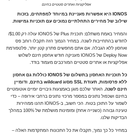
אפליקציות ואתרים סטטיים בחינם
IONOS היא אפשרות מעניינת במיוחד למפתחים, בזכות
שילוב של מחירים התחלתיים נמוכים עם תוכניות גמישות.
והמחיר באמת משתלם: תוכנית Plus של IONOS עולה
רק
1.00
$
/
לחודש בהתחייבות לשנה. במחיר הנמוך הזה תקבלו רוחב פס
ואחסון ללא הגבלה. אם אתם מחפשים פתרון קטן יותר, פלטפורמת
Deploy Now של IONOS מעניקה חודש אחסון חינם לשלוש
אפליקציות או אתרים סטטיים המורכבים מעמוד בודד.
כל תוכניות האחסון בתשלום של IONOS כוללות גם אחסון
ללא פרסומות, תעודת SSL מסוג wildcard בחינם, ודומיין
חינם לשנה.
האתר שלכם מוגן באמצעות גיבויים יומיים אוטומטיים
בחינם ושכפול נתונים במספר מרכזי נתונים ברחבי אירופה – כדי
לשמור על התוכן בטוח. הכי חשוב, ב-IONOS תהנו ממהירות
טעינה גבוהה (כשנייה אחת) ומזמינות מושלמת של 100% במהלך
הבדיקות שלנו.
במחיר כל כך נמוך, תקבלו את כל התכונות המתקדמות האלה –