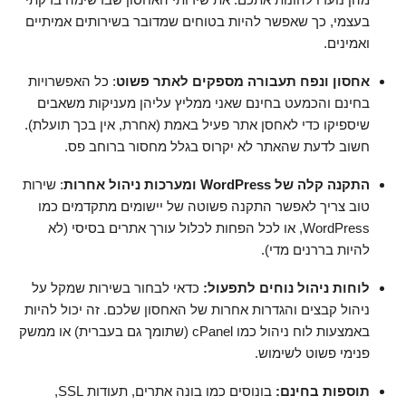
בעצמי, כך שאפשר להיות בטוחים שמדובר בשירותים אמיתיים
ואמינים.
אחסון ונפח תעבורה מספקים לאתר פשוט
: כל האפשרויות
בחינם והכמעט בחינם שאני ממליץ עליהן מעניקות משאבים
שיספיקו כדי לאחסן אתר פעיל באמת (אחרת, אין בכך תועלת).
חשוב לדעת שהאתר לא יקרוס בגלל מחסור ברוחב פס.
התקנה קלה של WordPress ומערכות ניהול אחרות
: שירות
טוב צריך לאפשר התקנה פשוטה של יישומים מתקדמים כמו
WordPress, או לכל הפחות לכלול עורך אתרים בסיסי (לא
להיות בררנים מדי).
לוחות ניהול נוחים לתפעול:
כדאי לבחור בשירות שמקל על
ניהול קבצים והגדרות אחרות של האחסון שלכם. זה יכול להיות
באמצעות לוח ניהול כמו cPanel (שתומך גם בעברית) או ממשק
פנימי פשוט לשימוש.
תוספות בחינם:
בונוסים כמו בונה אתרים, תעודות SSL,