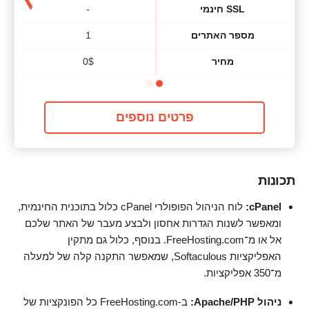
SSL חינמי
-
מספר האתרים
1
מחיר
$
0
פרטים נוספים
תכונות
cPanel:
לוח הניהול הפופולרי cPanel כלול בתוכנית החינמית,
ומאפשר לשנות הגדרות אחסון ולבצע מעבר של האתר שלכם
אל או מ־FreeHosting.com. בנוסף, כלול גם מתקין
האפליקציות Softaculous, שמאפשר התקנה קלה של למעלה
מ־350 אפליקציות.
ניהול Apache/PHP:
ב-FreeHosting.com כל הפונקציות של