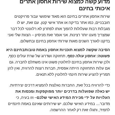
מדוע קשה למצוא שירות אחסון אתרים
איכותי בחינם
שירות אחסון אתרים בחינם הוא מאוד שימושי עבור פרויקטים
חובבניים, כמו אתר בדיקה או אתר אישי קטן. עם זאת, יש לו
מגבלות רבות שעלולות להפוך אותו לפתרון לא רלוונטי לכל דבר
שמצריך מעט יותר רצינות. אני אומר זאת מניסיון – הצוות שלי ואני
בדקנו לאורך השנים מאות שירותי אחסון בחינם ובתשלום.
הסיבה שקשה למצוא תוכניות אחסון באמת טובותבחינם היא
פשוטה:
אחסון עולה כסף
.
תחזוקה ושדרוג של שרת עולים כסף,
ולכן שירות אחסון בחינם לחלוטין פשוט אינו משתלם לחברה. גם
אם עלות התחזוקה הייתה אפסית, חברות רוצות להרוויח, ואין להן
תמריץ להציע שירות חינמי לחלוטין ללא תנאים.
כדי להרוויח בכל זאת, החברות נאלצות להמציא דרכים יצירתיות.
יש כאלה שפועלות בדרכים יותר מפוקפקות ומכסות את
העלויות על ידי מכירת המידע האישי שלכם
– וזו בעיה, כי
מדובר… במידע האישי שלכם. יש שירותים שאינם באמת חינמיים
לתמיד, ותגלו זאת רק
לאחר
ההרשמה.