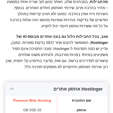
מהחבילות.
במבחנים שלנו, האתר נטען תוך שנייה אחת בממוצע
– מהיר בהרבה מרוב שירותי האחסון הזולים האחרים. בנוסף,
השירות היה אמין בהרבה: כמעט ולא חווינו קריסות במהלך
חודשיים של בדיקות. מהירות ואמינות מהסוג הזה עולות בהרבה
על כל מה ששירות אחסון חינמי יכול להציע.
אגב, בכל החבילות כלול גם בונה אתרים מבוסס AI של
Hostinger
, המאפשר להקים אתר SEO בדקות ספורות. כמובן,
עדיין יש כמה חסרונות ל-Hostinger. סוכני התמיכה אינם תמיד
משקיעים במיוחד בפניות מורכבות, ולעיתים פשוט שולחים
קישורים למדריכים ברשת. עם זאת, מדובר בחיסרון קל יחסית, שכן
רוב שירותי האחסון החינמיים לא מספקים תמיכה כלל.
Hostinger אחסון אתרים
שם התוכנית
Premium Web Hosting
ng
אחסון
20 GB SSD