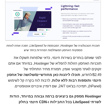
תוכנית הטכנולוגיה של Hostinger, המבוססת על LiteSpeed, הפכה אותה לאחת
מספקיות האחסון המשתלמות המהירות ביותר שיש
לפני שאתם בוחרים בשירות חינמי, כדאי שלפחות תשקלו את
תוכניות האחסון הזולות להפליא של Hostinger, במיוחד אם אתם
זקוקים לאתר מקצועי ואמין. תמורת מחיר התחלתי של
2.49
$
/לחודש,
תוכלו ליהנות כאן מחודשיים/שלושה של אחסון
חינמי ותוספות רבות ללא עלות
, לרבות לוח בקרה קל לשימוש
(hPanel), תמיכה בצ’אט 24/7, שם דומיין וגיבויים אוטומטיים.
Hostinger מספק גם ביצועים ברמה גבוהה במיוחד, הודות
לשרתי LiteSpeed בכל החבילות ו-CDN חינמי בחלק