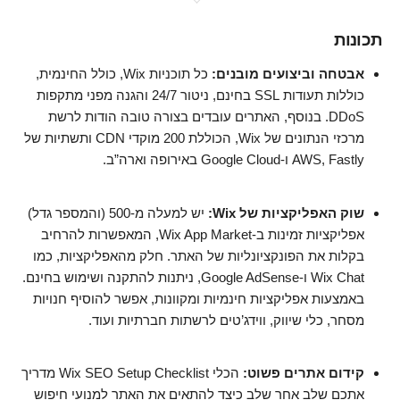
תכונות
אבטחה וביצועים מובנים:
כל תוכניות Wix, כולל החינמית,
כוללות תעודות SSL בחינם, ניטור 24/7 והגנה מפני מתקפות
DDoS. בנוסף, האתרים עובדים בצורה טובה הודות לרשת
מרכזי הנתונים של Wix, הכוללת 200 מוקדי CDN ותשתיות של
AWS, Fastly ו-Google Cloud באירופה וארה”ב.
שוק האפליקציות של Wix:
יש למעלה מ-500 (והמספר גדל)
אפליקציות זמינות ב-Wix App Market, המאפשרות להרחיב
בקלות את הפונקציונליות של האתר. חלק מהאפליקציות, כמו
Wix Chat ו-Google AdSense, ניתנות להתקנה ושימוש בחינם.
באמצעות אפליקציות חינמיות ומקוונות, אפשר להוסיף חנויות
מסחר, כלי שיווק, ווידג’טים לרשתות חברתיות ועוד.
קידום אתרים פשוט:
הכלי Wix SEO Setup Checklist מדריך
אתכם שלב אחר שלב כיצד להתאים את האתר למנועי חיפוש