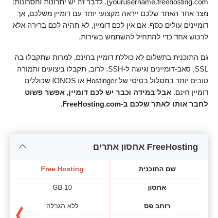
yourusername.freehosting.com). לדבר זה יש יתרונות וחסרונות:
מצד אחד האתר שלכם ייראה מקצועי יותר עם דומיין משלכם, אך
דומיינים עולים כסף. אם אין לכם דומיין, לא תהיה לכם ברירה אלא
לרכוש אחד כדי להתחיל להשתמש בשירות.
גם התוכנית בתשלום לא כוללת דומיין בחינם, למרות שתקבלו בה
SSL, סאב-דומיינים וגישה ל-SSH. לרוב, תקבלו ביצועים ותמורה
טובים יותר במסלול בסיסי של Hostinger או IONOS שכוללים
דומיין חינם.
אבל במידה וכבר יש לכם דומיין, אפשר פשוט
לחבר אותו לאתר שלכם ב-FreeHosting.com.
FreeHosting אחסון אתרים
שם התוכנית
Free Hosting
אחסון
10 GB
רוחב פס
ללא הגבלה