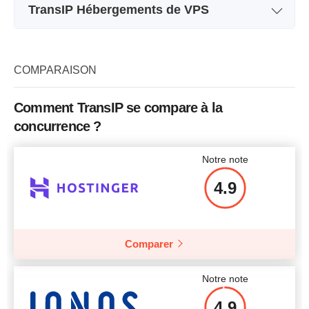
TransIP Hébergements de VPS
Nom de l'abonnement
PureSSD X32
Stockage
1000 GB
COMPARAISON
CPU
6 cores
Comment TransIP se compare à la
RAM
32 GB
concurrence ?
Prix
$
223
Notre note
4.9
Afficher plus d'informations
Comparer
Notre note
4.9