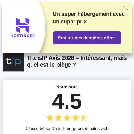
Nous classons nos produits sur la base de tests et de recherches
rigoureux, mais nous tenons également compte de vos commentaires et
des accords commerciaux conclus avec les fournisseurs. Cette page
Un super hébergement avec
contient des liens d'affiliation.
Information sur la publicité
.
un
super prix
US$
Profitez des dernières offres
TransIP Avis 2026 – Intéressant, mais
quel est le piège ?
Notre note
4.5
Classé 64 sur 275 Hébergeurs de sites web