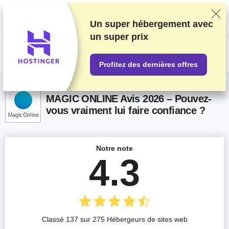
Nous classons nos produits sur la base de tests et de recherches
rigoureux, mais nous tenons également compte de vos commentaires et
des accords commerciaux conclus avec les fournisseurs. Cette page
Un super hébergement avec
contient des liens d'affiliation.
Information sur la publicité
.
un
super prix
US$
Profitez des dernières offres
MAGIC ONLINE Avis 2026 – Pouvez-
vous vraiment lui faire confiance ?
Notre note
4.3
Classé 137 sur 275 Hébergeurs de sites web