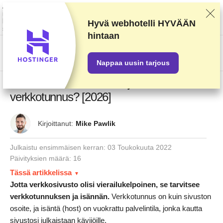
Arvostelemme palveluntarjoajia huolellisen testaamisen ja ennalta
määrättyjen kriteerien perusteella, mutta otamme huomioon myös
käyttäjäpalautteen sekä omat kaupalliset sopimuksemme. Tämä sivu
Hyvä webhotelli
HYVÄÄN
sisältää affiliate-linkkejä.
Mainosseloste
.
hintaan
US$
Nappaa uusin tarjous
Mitä on verkkoisännöinti, ja mikä on
verkkotunnus? [2026]
Kirjoittanut:
Mike Pawlik
Julkaistu ensimmäisen kerran:
03 Toukokuuta 2022
Päivityksien määrä: 16
Tässä artikkelissa
Jotta verkkosivusto olisi vierailukelpoinen, se tarvitsee
verkkotunnuksen ja isännän.
Verkkotunnus on kuin sivuston
osoite, ja isäntä (host) on vuokrattu palvelintila, jonka kautta
sivustosi julkaistaan kävijöille.