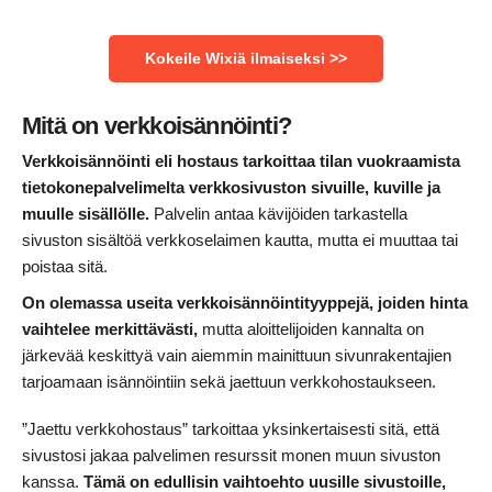
Kokeile Wixiä ilmaiseksi >>
Mitä on verkkoisännöinti?
Verkkoisännöinti eli hostaus tarkoittaa tilan vuokraamista
tietokonepalvelimelta verkkosivuston sivuille, kuville ja
muulle sisällölle.
Palvelin antaa kävijöiden tarkastella
sivuston sisältöä verkkoselaimen kautta, mutta ei muuttaa tai
poistaa sitä.
On olemassa useita verkkoisännöintityyppejä, joiden hinta
vaihtelee merkittävästi,
mutta aloittelijoiden kannalta on
järkevää keskittyä vain aiemmin mainittuun sivunrakentajien
tarjoamaan isännöintiin sekä jaettuun verkkohostaukseen.
”Jaettu verkkohostaus” tarkoittaa yksinkertaisesti sitä, että
sivustosi jakaa palvelimen resurssit monen muun sivuston
kanssa.
Tämä on edullisin vaihtoehto uusille sivustoille,