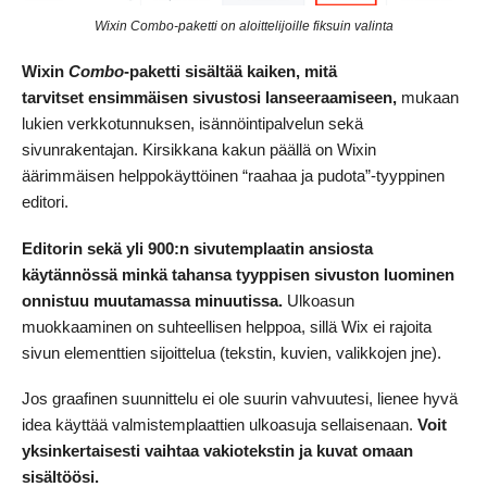
Wixin Combo-paketti on aloittelijoille fiksuin valinta
Wixin
Combo
-paketti sisältää kaiken, mitä
tarvitset
ensimmäisen sivustosi lanseeraamiseen,
mukaan
lukien verkkotunnuksen, isännöintipalvelun sekä
sivunrakentajan. Kirsikkana kakun päällä on Wixin
äärimmäisen helppokäyttöinen “raahaa ja pudota”-tyyppinen
editori.
Editorin sekä yli 900:n sivutemplaatin ansiosta
käytännössä minkä tahansa tyyppisen sivuston luominen
onnistuu muutamassa minuutissa.
Ulkoasun
muokkaaminen on suhteellisen helppoa, sillä Wix ei rajoita
sivun elementtien sijoittelua (tekstin, kuvien, valikkojen jne).
Jos graafinen suunnittelu ei ole suurin vahvuutesi, lienee hyvä
idea käyttää valmistemplaattien ulkoasuja sellaisenaan.
Voit
yksinkertaisesti vaihtaa vakiotekstin ja kuvat omaan
sisältöösi.