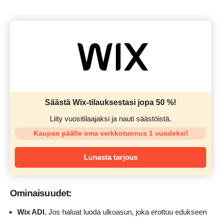
Säästä Wix-tilauksestasi jopa 50 %!
Liity vuositilaajaksi ja nauti säästöistä.
Kaupan päälle oma verkkotunnus 1 vuodeksi!
Lunasta tarjous
Ominaisuudet:
Wix ADI.
Jos haluat luoda ulkoasun, joka erottuu edukseen