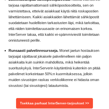
tarjoaa rajoittamattomasti sähköpostiosoitteita, sen on
varmistettava, etteivät asiakkaat käytä niitä roskapostien
lähettämiseen. Kaikki asiakkaiden lähettämät sähköpostit
suodatetaan huolellisten tarkastusten läpi, mikä tarkoittaa,
että niiden toimitettavuusaste on erinomaisen korkea.
InterServer takaa, että kaikki ei-spämmiviestit toimitetaan
onnistuneesti perille.
Runsaasti palvelinresursseja.
Monet jaetun hostauksen
tarjoajat sijoittavat jokaisele palvelimelleen niin paljon
asiakkaita kuin suinkin mahdollista, mikä heikentää
suorituskykyä. InterServerin käytäntönä kuitenkin on pitää
palvelimet korkeintaan 50%:n kuormituksessa, jolloin
muiden sivustojen raskas verkkoliikenne ei hidasta oman
sivustosi (tai sivustojesi) latautumista.
Tsekkaa parhaat InterServer-tarjoukset >>