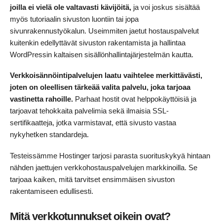
joilla ei vielä ole valtavasti kävijöitä,
ja voi joskus sisältää
myös tutoriaalin sivuston luontiin tai jopa
sivunrakennustyökalun. Useimmiten jaetut hostauspalvelut
kuitenkin edellyttävät sivuston rakentamista ja hallintaa
WordPressin kaltaisen sisällönhallintajärjestelmän kautta.
Verkkoisännöintipalvelujen laatu vaihtelee merkittävästi,
joten on oleellisen tärkeää valita palvelu, joka tarjoaa
vastinetta rahoille.
Parhaat hostit ovat helppokäyttöisiä ja
tarjoavat tehokkaita palvelimia sekä ilmaisia SSL-
sertifikaatteja, jotka varmistavat, että sivusto vastaa
nykyhetken standardeja.
Testeissämme Hostinger tarjosi parasta suorituskykyä hintaan
nähden jaettujen verkkohostauspalvelujen markkinoilla. Se
tarjoaa kaiken, mitä tarvitset ensimmäisen sivuston
rakentamiseen edullisesti.
Mitä verkkotunnukset oikein ovat?