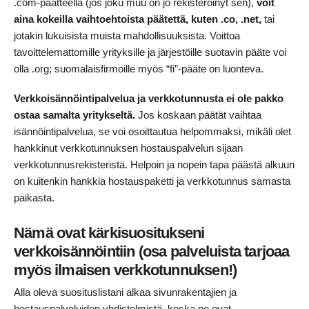
.com-päätteellä (jos joku muu on jo rekisteröinyt sen),
voit
aina kokeilla vaihtoehtoista päätettä, kuten .co, .net,
tai
jotakin lukuisista muista mahdollisuuksista. Voittoa
tavoittelemattomille yrityksille ja järjestöille suotavin pääte voi
olla .org; suomalaisfirmoille myös “fi”-pääte on luonteva.
Verkkoisännöintipalvelua ja verkkotunnusta ei ole pakko
ostaa samalta yritykseltä.
Jos koskaan päätät vaihtaa
isännöintipalvelua, se voi osoittautua helpommaksi, mikäli olet
hankkinut verkkotunnuksen hostauspalvelun sijaan
verkkotunnusrekisteristä. Helpoin ja nopein tapa päästä alkuun
on kuitenkin hankkia hostauspaketti ja verkkotunnus samasta
paikasta.
Nämä ovat kärkisuositukseni
verkkoisännöintiin (osa palveluista tarjoaa
myös ilmaisen verkkotunnuksen!)
Alla oleva suosituslistani alkaa sivunrakentajien ja
hostauspalveluiden yhdistelmistä, koska ne ovat