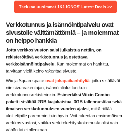
Tsekkaa uusimmat 1&1 IONOS’ Latest Deals >>
Verkkotunnus ja isännöintipalvelu ovat
sivustolle välttämättömiä – ja molemmat
on helppo hankkia
Jotta verkkosivuston saisi julkaistua nettiin, on
rekisteröitävä verkkotunnus ja ostettava
verkkoisännöintipalvelu.
Kun molemmat on hankittu,
tarvitaan vielä keino
rakentaa
sivusto.
Wix ja Squarespace
ovat jokapaikanhöyliä
, jotka sisältävät
niin sivunrakentajan, isännöintialustan kuin
verkkotunnusrekisterinkin.
Esimerkiksi
Wixin Combo-
paketti
sisältää 2GB laajakaistaa, 3GB tallennustilaa sekä
ilmaisen verkkotunnuksen vuoden ajaksi,
mikä riittää
aloittelijoille paremmin kuin hyvin. Voit rakentaa ensimmäisen
verkkosivustosi, vaikka verkkokehityskokemusta olisi vain
vähän tai ei ollenkaan.