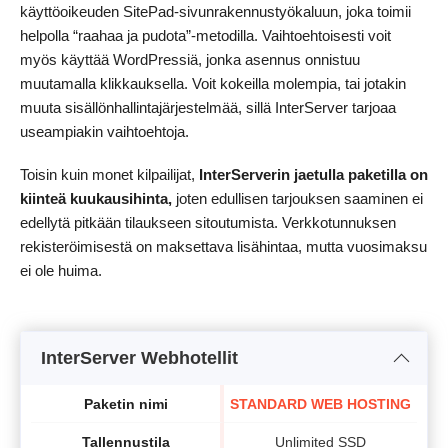
käyttöoikeuden SitePad-sivunrakennustyökaluun, joka toimii
helpolla “raahaa ja pudota”-metodilla. Vaihtoehtoisesti voit
myös käyttää WordPressiä, jonka asennus onnistuu
muutamalla klikkauksella. Voit kokeilla molempia, tai jotakin
muuta sisällönhallintajärjestelmää, sillä InterServer tarjoaa
useampiakin vaihtoehtoja.
Toisin kuin monet kilpailijat,
InterServerin jaetulla paketilla on
kiinteä kuukausihinta,
joten edullisen tarjouksen saaminen ei
edellytä pitkään tilaukseen sitoutumista. Verkkotunnuksen
rekisteröimisestä on maksettava lisähintaa, mutta vuosimaksu
ei ole huima.
InterServer Webhotellit
Paketin nimi
STANDARD WEB HOSTING
Tallennustila
Unlimited SSD