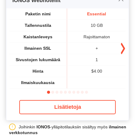
IONOS Webhotellit
Paketin nimi
Essential
Tallennustila
10 GB
Kaistanleveys
Rajoittamaton
Ilmainen SSL
+
Sivustojen lukumäärä
1
Hinta
$
4.00
Ilmaiskuukausia
Lisätietoja
Joihinkin
IONOS
-ylläpitotilauksiin sisältyy myös
ilmainen
verkkotunnus