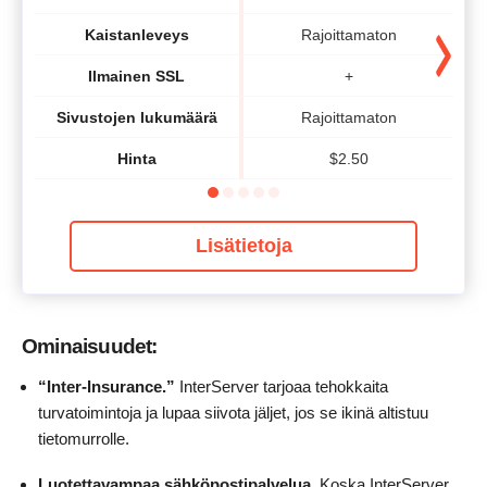
Kaistanleveys
Rajoittamaton
Ilmainen SSL
+
Sivustojen lukumäärä
Rajoittamaton
Hinta
$
2.50
Lisätietoja
Ominaisuudet:
“Inter-Insurance.”
InterServer tarjoaa tehokkaita
turvatoimintoja ja lupaa siivota jäljet, jos se ikinä altistuu
tietomurrolle.
Luotettavampaa sähköpostipalvelua.
Koska InterServer