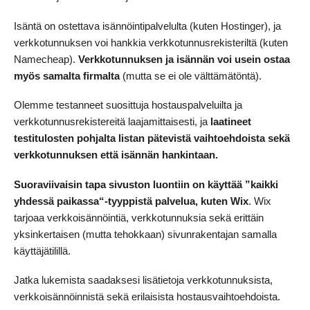
Isäntä on ostettava isännöintipalvelulta (kuten Hostinger), ja
verkkotunnuksen voi hankkia verkkotunnusrekisteriltä (kuten
Namecheap).
Verkkotunnuksen ja isännän voi usein ostaa
myös samalta firmalta
(mutta se ei ole välttämätöntä).
Olemme testanneet suosittuja hostauspalveluilta ja
verkkotunnusrekistereitä laajamittaisesti, ja
laatineet
testitulosten pohjalta listan pätevistä vaihtoehdoista sekä
verkkotunnuksen että isännän hankintaan.
Suoraviivaisin tapa sivuston luontiin on
käyttää ”kaikki
yhdessä paikassa“-tyyppistä palvelua, kuten Wix
. Wix
tarjoaa verkkoisännöintiä, verkkotunnuksia sekä erittäin
yksinkertaisen (mutta tehokkaan) sivunrakentajan samalla
käyttäjätilillä.
Jatka lukemista saadaksesi lisätietoja verkkotunnuksista,
verkkoisännöinnistä sekä erilaisista hostausvaihtoehdoista.