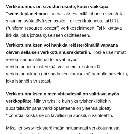
Verkkotunnus on sivuston osoite, kuten vaikkapa
“websiteplanet.com
.” Vieraillaksesi millä tahansa sivustolla
sinun on syötettävä sen osoite – eli verkkotunnus, tai URL
(“uniform resource locator”) verkkoselaimeen. Tai klikattava
linkkiä, joka johtaa kyseiseen osoitteeseen.
Verkkotunnuksen voi hankkia rekisteröimällä vapaana
olevan sellaisen verkkotunnusrekisteriin.
Koska useimmat
verkkoisännöintifirmat toimivat myös
verkkotunnusrekistereinä, voit usein rekisteröidä
verkkotunnuksen (tai saada sen ilmaiseksi) samalta palvelulta,
joka isännöi sivustoasi.
Verkkotunnuksen nimen yhteydessä on valittava myös
verkkopääte.
Niin yrityksille kuin yksityishenkilöillekin
suositeltavimpana verkkopäätteenä on yleensä pidetty
“.com”:ia, koska se on tavallisin ja suosituin vaihtoehto.
Mikäli et pysty rekisteröimään haluamaasi verkkotunnusta