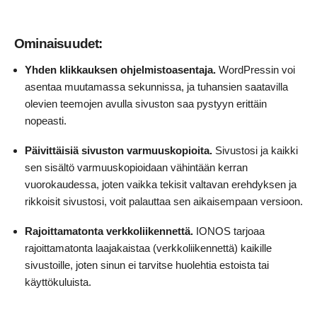
Ominaisuudet:
Yhden klikkauksen ohjelmistoasentaja.
WordPressin voi
asentaa muutamassa sekunnissa, ja tuhansien saatavilla
olevien teemojen avulla sivuston saa pystyyn erittäin
nopeasti.
Päivittäisiä sivuston varmuuskopioita.
Sivustosi ja kaikki
sen sisältö varmuuskopioidaan vähintään kerran
vuorokaudessa, joten vaikka tekisit valtavan erehdyksen ja
rikkoisit sivustosi, voit palauttaa sen aikaisempaan versioon.
Rajoittamatonta verkkoliikennettä.
IONOS tarjoaa
rajoittamatonta laajakaistaa (verkkoliikennettä) kaikille
sivustoille, joten sinun ei tarvitse huolehtia estoista tai
käyttökuluista.