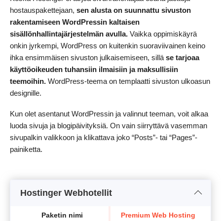
hostauspakettejaan,
sen alusta on suunnattu sivuston
rakentamiseen WordPressin kaltaisen
sisällönhallintajärjestelmän avulla.
Vaikka oppimiskäyrä
onkin jyrkempi, WordPress on kuitenkin suoraviivainen keino
ihka ensimmäisen sivuston julkaisemiseen, sillä
se tarjoaa
käyttöoikeuden tuhansiin ilmaisiin ja maksullisiin
teemoihin.
WordPress-teema on templaatti sivuston ulkoasun
designille.
Kun olet asentanut WordPressin ja valinnut teeman, voit alkaa
luoda sivuja ja blogipäivityksiä. On vain siirryttävä vasemman
sivupalkin valikkoon ja klikattava joko “Posts”- tai “Pages”-
painiketta.
Hostinger Webhotellit
Paketin nimi
Premium Web Hosting
B