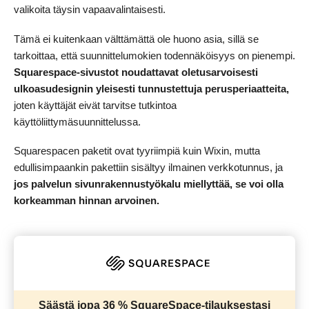
valikoita täysin vapaavalintaisesti.
Tämä ei kuitenkaan välttämättä ole huono asia, sillä se
tarkoittaa, että suunnittelumokien todennäköisyys on pienempi.
Squarespace-sivustot noudattavat oletusarvoisesti
ulkoasudesignin yleisesti tunnustettuja perusperiaatteita,
joten käyttäjät eivät tarvitse tutkintoa
käyttöliittymäsuunnittelussa.
Squarespacen paketit ovat tyyriimpiä kuin Wixin, mutta
edullisimpaankin pakettiin sisältyy ilmainen verkkotunnus, ja
jos palvelun sivunrakennustyökalu miellyttää, se voi olla
korkeamman hinnan arvoinen.
Säästä jopa 36 % SquareSpace-tilauksestasi