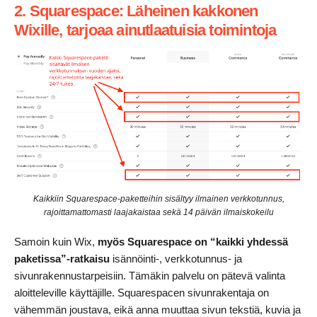
2. Squarespace: Läheinen kakkonen
Wixille, tarjoaa ainutlaatuisia toimintoja
Kaikkiin Squarespace-paketteihin sisältyy ilmainen verkkotunnus,
rajoittamattomasti laajakaistaa sekä 14 päivän ilmaiskokeilu
Samoin kuin Wix,
myös Squarespace on “kaikki yhdessä
paketissa”-ratkaisu
isännöinti-, verkkotunnus- ja
sivunrakennustarpeisiin. Tämäkin palvelu on pätevä valinta
aloitteleville käyttäjille. Squarespacen sivunrakentaja on
vähemmän joustava, eikä anna muuttaa sivun tekstiä, kuvia ja