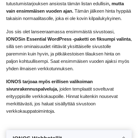
tutustumistarjouksen ansiosta tämän listan edullisin
, mutta
vain ensimmäisen vuoden ajan.
Tämän jälkeen hinta hyppää
takaisin normaalitasolle, joka ei ole kovin kilpailukykyinen.
Jos siis olet lanseeraamassa ensimmäistä sivustoasi,
IONOSin Essential WordPress -paketti on fiksumpi valinta
,
sillä sen ominaisuudet riittävät yksittäiselle sivustolle
paremmin kuin hyvin, ja pitkäkestoisen tilauksen hinta on
paljon kohtuullisempi. Saat ensimmäisen vuoden ajaksi myös
yhden ilmaisen verkkotunnuksen.
IONOS tarjoaa myös erillisen valikoiman
sivunrakennuspalveluja,
joiden templaatit soveltuvat
erityyppisille verkkokaupoille. Hinnat kuitenkin nousevat
merkittävästi, jos haluat sisällyttää sivustoon
verkkokauppatoimintoja.