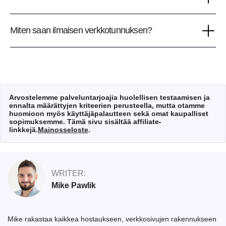
Miten saan ilmaisen verkkotunnuksen?
Arvostelemme palveluntarjoajia huolellisen testaamisen ja
ennalta määrättyjen kriteerien perusteella, mutta otamme
huomioon myös käyttäjäpalautteen sekä omat kaupalliset
sopimuksemme. Tämä sivu sisältää affiliate-
linkkejä.
Mainosseloste
.
WRITER:
Mike Pawlik
Mike rakastaa kaikkea hostaukseen, verkkosivujen rakennukseen