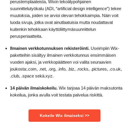
perustemplaateista, Wixin tekoälypohjainen
suunnittelutyökalu (ADI, “artificial design intelligence”) tekee
muutoksia, joiden se arvioi olevan tehokkaimpia. Näin voit
luoda sivuja, jotka ovat ainutlaatuisia mutta noudattavat
kuitenkin tehokkaan käyttöliittymäsuunnittelun
perusperiaatteita.
Ilmainen verkkotunnuksen rekisteröinti.
Useimpiin Wix-
paketteihin sisältyy ilmainen verkkotunnus ensimmäisen
vuoden ajaksi, ja verkkopäätteen voi valita seuraavien
joukosta:.com, .net, .org, .info, .biz, .rocks, .pictures, .co.uk,
.club, .space sekä.xyz.
14 päivän ilmaiskokeilu.
Wix tarjoaa 14 päivän maksutonta
kokeilua, jonka avulla voit testata palvelua riskittä.
Kokeile Wix ilmaiseksi >>