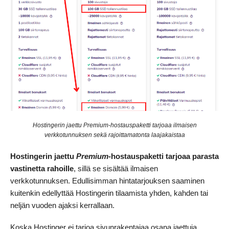
Hostingerin jaettu Premium-hostauspaketti tarjoaa ilmaisen
verkkotunnuksen sekä rajoittamatonta laajakaistaa
Hostingerin jaettu
Premium
-hostauspaketti tarjoaa parasta
vastinetta rahoille
, sillä se sisältää ilmaisen
verkkotunnuksen. Edullisimman hintatarjouksen saaminen
kuitenkin edellyttää Hostingerin tilaamista yhden, kahden tai
neljän vuoden ajaksi kerrallaan.
Koska Hostinger ei tarjoa sivunrakentajaa osana jaettuja