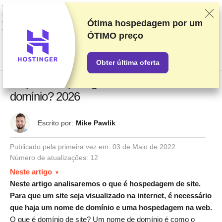
Classificamos os fornecedores com base em testes e pesquisas rigorosos,
mas também levamos em consideração seu feedback e nossos acordos
comerciais com provedores. Esta página contém links de
Ótima hospedagem por um
afiliados.
Divulgação de Publicidade
ÓTIMO preço
US$
Obter última oferta
O que é hospedagem de site e nome de
domínio? 2026
Escrito por:
Mike Pawlik
Publicado pela primeira vez em:
03 de Maio de 2022
Número de atualizações: 12
Neste artigo
Neste artigo analisaremos o que é hospedagem de site.
Para que um site seja visualizado na internet, é necessário
que haja um nome de domínio e uma hospedagem na web.
O que é domínio de site? Um nome de domínio é como o