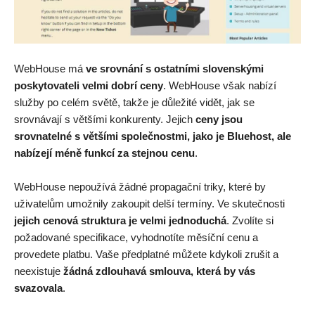
WebHouse má
ve srovnání s ostatními slovenskými
poskytovateli velmi dobrí ceny
. WebHouse však nabízí
služby po celém světě, takže je důležité vidět, jak se
srovnávají s většími konkurenty. Jejich
ceny jsou
srovnatelné s většími společnostmi, jako je Bluehost, ale
nabízejí méně funkcí za stejnou cenu
.
WebHouse nepoužívá žádné propagační triky, které by
uživatelům umožnily zakoupit delší termíny. Ve skutečnosti
jejich cenová struktura je velmi jednoduchá
. Zvolíte si
požadované specifikace, vyhodnotíte měsíční cenu a
provedete platbu. Vaše předplatné můžete kdykoli zrušit a
neexistuje
žádná zdlouhavá smlouva, která by vás
svazovala
.