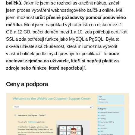
balíčků
. Jakmile jsem se rozhodl uskutečnit nákup, začal
jsem proces vytváření webhostingového balíčku online. Měl
jsem možnost
určit přesné požadavky pomocí posuvného
měřítka
. Mohl jsem například vybrat místo na disku mezi 1
GB a 12 GB, počet domén mezi 1 a 10, zda potřebuji certifikát
SSL a zda potřebuji funkce jako MySQL a PgSQL. Byla to
skvělá uživatelská zkušenost, která mi umožnila vytvořit
vlastní balíček podle mých přesných specifikací. To
bude
apelovat zejména na uživatele, kteří si nepřejí platit za
zdroje nebo funkce, které nepotřebují
.
Ceny a podpora