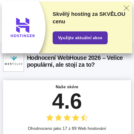
Poskytovatele hodnotíme na základě důkladného testování a průzkumu,
ale také s ohledem na vaši zpětnou vazbu a naše obchodní dohody s
poskytovateli. Tato stránka obsahuje partnerské odkazy.
Prohlášení o
Skvělý hosting za
SKVĚLOU
inzerci
cenu
US$
Využijte aktuální akce
Hodnocení WebHouse 2026 – Velice
populární, ale stojí za to?
Naše skóre
4.6
Ohodnoceno jako 17 z 89 Web hostování