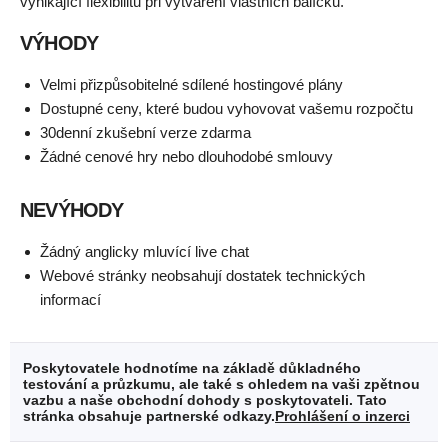
vynikající flexibilitu při vytváření vlastních balíčků.
VÝHODY
Velmi přizpůsobitelné sdílené hostingové plány
Dostupné ceny, které budou vyhovovat vašemu rozpočtu
30denní zkušební verze zdarma
Žádné cenové hry nebo dlouhodobé smlouvy
NEVÝHODY
Žádný anglicky mluvící live chat
Webové stránky neobsahují dostatek technických
informací
Poskytovatele hodnotíme na základě důkladného
testování a průzkumu, ale také s ohledem na vaši zpětnou
vazbu a naše obchodní dohody s poskytovateli. Tato
stránka obsahuje partnerské odkazy.
Prohlášení o inzerci