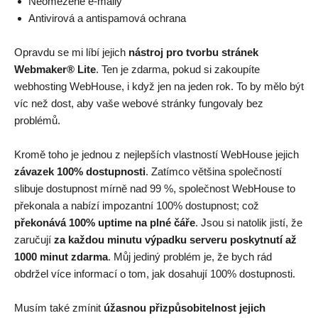
Neomezené e-maily
Antivirová a antispamová ochrana
Opravdu se mi líbí jejich
nástroj pro tvorbu stránek
Webmaker® Lite
. Ten je zdarma, pokud si zakoupíte
webhosting WebHouse, i když jen na jeden rok. To by mělo být
víc než dost, aby vaše webové stránky fungovaly bez
problémů.
Kromě toho je jednou z nejlepších vlastností WebHouse jejich
závazek 100% dostupnosti
. Zatímco většina společností
slibuje dostupnost mírně nad 99 %, společnost WebHouse to
překonala a nabízí impozantní 100% dostupnost; což
překonává 100% uptime na plné čáře
. Jsou si natolik jistí, že
zaručují
za každou minutu výpadku serveru poskytnutí až
1000 minut zdarma
. Můj jediný problém je, že bych rád
obdržel více informací o tom, jak dosahují 100% dostupnosti.
Musím také zmínit
úžasnou přizpůsobitelnost jejich