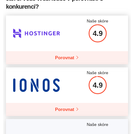
RAM
1 GB
konkurencí?
Cena
$
29.57
Naše skóre
4.9
Více informací
Porovnat
Naše skóre
4.9
Porovnat
Naše skóre