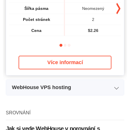
Šířka pásma
Neomezený
Počet stránek
2
Cena
$
2.26
Více informací
WebHouse VPS hosting
Název plánu
1 CPU
Úložný prostor
20 GB
SROVNÁNÍ
CPU
1 core
Jak si vede WebHouse v porovnání s