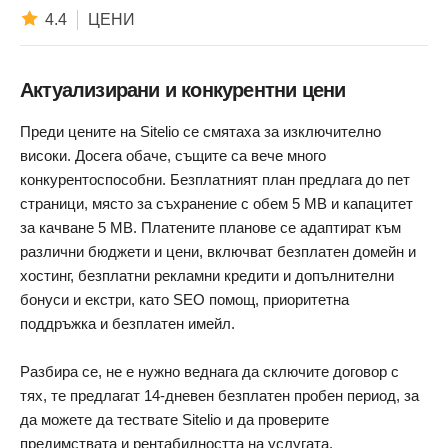
4.4
ЦЕНИ
Актуализирани и конкурентни цени
Преди цените на Sitelio се смятаха за изключително
високи. Досега обаче, същите са вече много
конкурентоспособни. Безплатният план предлага до пет
страници, място за съхранение с обем 5 MB и капацитет
за качване 5 MB. Платените планове се адаптират към
различни бюджети и цени, включват безплатен домейн и
хостинг, безплатни рекламни кредити и допълнителни
бонуси и екстри, като SEO помощ, приоритетна
поддръжка и безплатен имейл.
Разбира се, не е нужно веднага да сключите договор с
тях, те предлагат 14-дневен безплатен пробен период, за
да можете да тествате Sitelio и да проверите
предимствата и рентабилността на услугата.