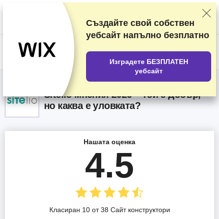
Класираме доставчиците на базата на подробни тестове и
проучвания, но също така вземаме предвид вашите отзиви и
търговски си споразумения с различните доставчици. Тази страница
Създайте свой собствен
съдържа партньорски връзки.
Разкриване на реклама
.
уебсайт напълно безплатно
US$
Изградете БЕЗПЛАТЕН
уебсайт
Sitelio мнения 2026 – той е добър,
но каква е уловката?
Нашата оценка
4.5
Класиран 10 от 38 Cайт конструктори