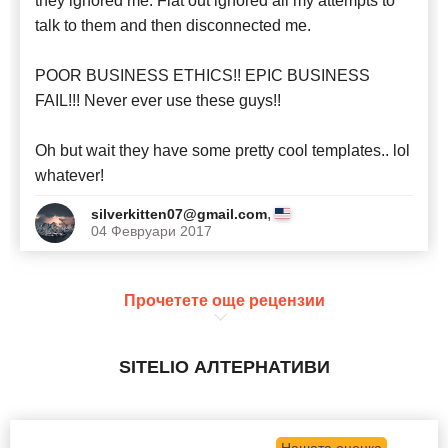
they ignored me. Flat out ignored all my attempts to
talk to them and then disconnected me.
POOR BUSINESS ETHICS!! EPIC BUSINESS
FAIL!!! Never ever use these guys!!
Oh but wait they have some pretty cool templates.. lol
whatever!
,
silverkitten07@gmail.com
04 Февруари 2017
Прочетете още рецензии
SITELIO АЛТЕРНАТИВИ