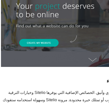
ء
Sitelio مصمم ليسمح للأعمال الصغيرة ببناء موقع عصري وأنيق. الخصائص الإضافية التي يوفرها Sitelio وخيارات الترقية
سهلة الاستخدام، سواء كانت مبتدئ في استعمال الحاسوب أو تمتلك خبرة محدودة. مرونة Sitelio وسهولة استخدامه ستقودك