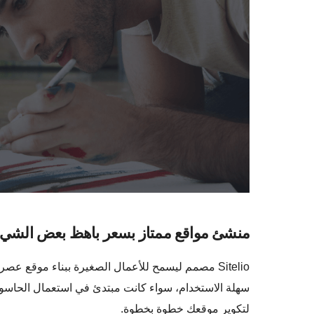
منشئ مواقع ممتاز بسعر باهظ بعض الشي
لتكوير موقعك خطوة بخطوة.