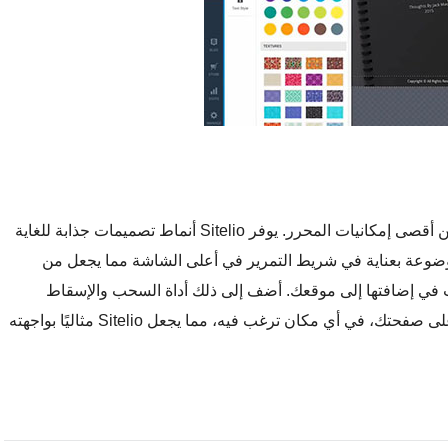
من نقاط قوة منشئ المواقع هو قدرتك على الاستفادة من أقصى إمكانيات المحرر. يوفر Sitelio أنماط تصميمات جذابة للغاية
 موضوعة بعناية في شريط التمرير في أعلى الشاشة مما يجعل من
ب في إضافتها إلى موقعك. أضف إلى ذلك أداة السحب والإسقاط
السهلة التي ستساعدك على تحريك ومحاذاة الخصائص على صفحتك، في أي مكان ترغب فيه، مما يجعل Sitelio مثاليًا بواجهته