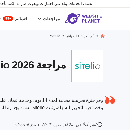
نصنف الخدمات بناء على اختبارات وبحوث صارمة، لكننا نأخذ ف
مراجعات
قسائم
99+
>
أدوات إنشاء المواقع
>
Sitelio
مراجعة Sitelio 2026 – تبدو جيدة، ولكن أين الخدعة؟
وفر فترة تجريبية مجانية لمدة
وخصائص التحرير السهلة، يثبت Sitelio نفسه بجدارة للمستخدم عند وضعه في منافسة مع المنافسين الآخرين.
نُشر أولًا في:
24 أغسطس 2017
عدد التحديثات: 1