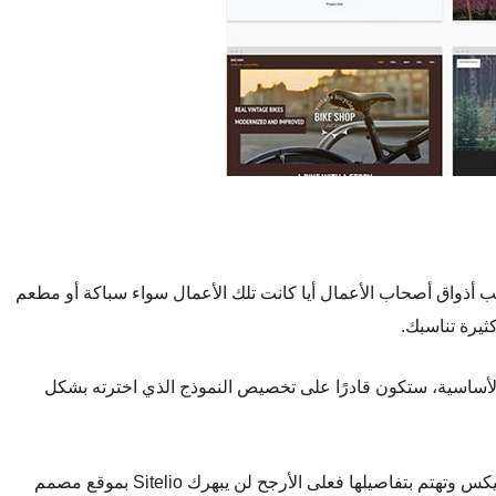
لنماذج تناسب أذواق أصحاب الأعمال أيا كانت تلك الأعمال سواء سباكة أو مطعم
ثيرة تناسبك.
أساسية، ستكون قادرًا على تخصيص النموذج الذي اخترته بشكل
إذا كنت تعتمد على الرسومات والجرافيكس وتهتم بتفاصيلها فعلى الأرجح لن يبهرك Sitelio بموقع مصمم