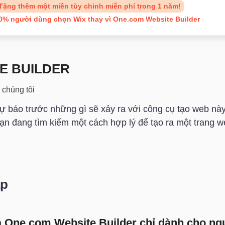
Tặng thêm một miền tùy chỉnh miễn phí trong 1 năm!
0% người dùng chọn Wix thay vì One.com Website Builder
E BUILDER
 chúng tôi
 báo trước những gì sẽ xảy ra với công cụ tạo web nà
ạn đang tìm kiếm một cách hợp lý để tạo ra một trang w
ặp
iá One.com Website Builder chỉ dành cho n