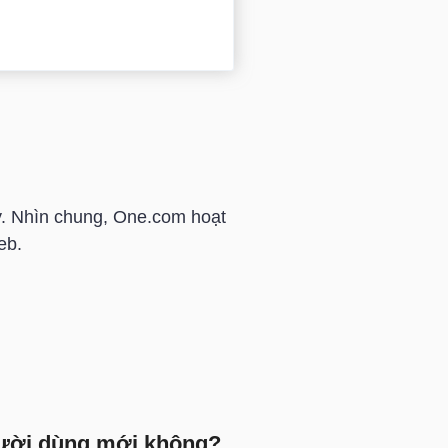
y. Nhìn chung, One.com hoạt
eb.
gười dùng mới không?