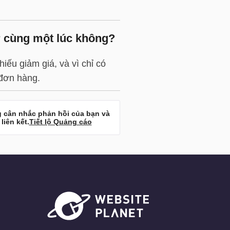
r cùng một lúc không?
ếu giảm giá, và vì chỉ có
 đơn hàng.
 cân nhắc phản hồi của bạn và
iên kết.
Tiết lộ Quảng cáo