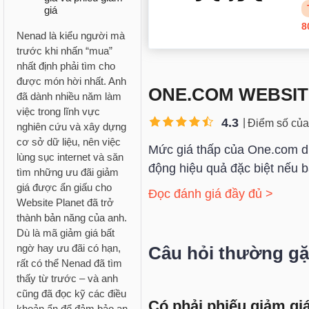
giá
8
Nenad là kiểu người mà
trước khi nhấn “mua”
nhất định phải tìm cho
được món hời nhất. Anh
ONE.COM WEBSIT
đã dành nhiều năm làm
việc trong lĩnh vực
4.3
Điểm số của
nghiên cứu và xây dựng
cơ sở dữ liệu, nên việc
Mức giá thấp của One.com dự
lùng sục internet và săn
động hiệu quả đặc biệt nếu b
tìm những ưu đãi giảm
giá được ẩn giấu cho
Đọc đánh giá đầy đủ >
Website Planet đã trở
thành bản năng của anh.
Dù là mã giảm giá bất
ngờ hay ưu đãi có hạn,
Câu hỏi thường g
rất có thể Nenad đã tìm
thấy từ trước – và anh
cũng đã đọc kỹ các điều
Có phải phiếu giảm g
khoản ẩn để đảm bảo an