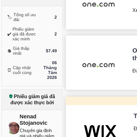
Xe
Tổng số ưu
🏷️
2
đãi
Phiếu giảm
✔️
giá đã được
2
xác minh
Giá thấp
O
💲
$
7.49
nhất
t
06
Cập nhật
Tháng
⏰
Đ
cuối cùng
Tám
2026
Phiếu giảm giá đã
được xác thực bởi
T
Nenad
Stojanovic
Đ
Chuyên gia định
giá và phiếu giảm