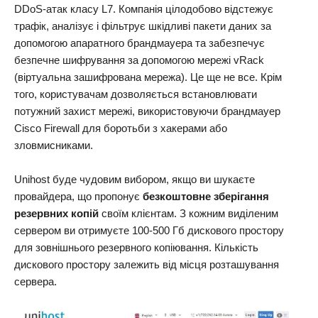
DDoS-атак класу L7. Компанія цілодобово відстежує
трафік, аналізує і фільтрує шкідливі пакети даних за
допомогою апаратного брандмауера та забезпечує
безпечне шифрування за допомогою мережі vRack
(віртуальна зашифрована мережа). Це ще не все. Крім
того, користувачам дозволяється встановлювати
потужний захист мережі, використовуючи брандмауер
Cisco Firewall для боротьби з хакерами або
зловмисниками.
Unihost буде чудовим вибором, якщо ви шукаєте
провайдера, що пропонує
безкоштовне зберігання
резервних копій
своїм клієнтам. З кожним виділеним
сервером ви отримуєте 100-500 Гб дискового простору
для зовнішнього резервного копіювання. Кількість
дискового простору залежить від місця розташування
сервера.