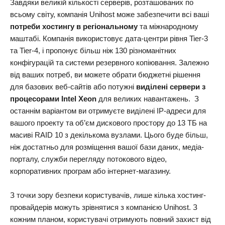
Завдяки великій кількості серверів, розташованих по
всьому світу, компанія Unihost може забезпечити всі ваші
потреби хостингу в регіональному
та міжнародному
маштабі. Компанія використовує дата-центри рівня Tier-3
та Tier-4, і пропонує більш ніж 130 різноманітних
конфігурацій та системи резервного копіювання. Залежно
від ваших потреб, ви можете обрати бюджетні рішення
для базових веб-сайтів або потужні
виділені сервери з
процесорами Intel Xeon
для великих навантажень. З
останнім варіантом ви отримуєте виділені IP-адреси для
вашого проекту та об’єм дискового простору до 13 ТБ на
масиві RAID 10 з декількома вузлами. Цього буде більш,
ніж достатньо для розміщення вашої бази даних, медіа-
порталу, служби перегляду потокового відео,
корпоративних програм або інтернет-магазину.
З точки зору безпеки користувачів, лише кілька хостинг-
провайдерів можуть зрівнятися з компанією Unihost. З
кожним планом, користувачі отримують повний захист від