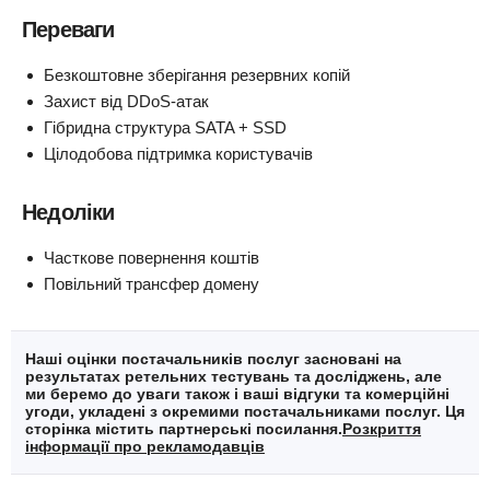
Переваги
Безкоштовне зберігання резервних копій
Захист від DDoS-атак
Гібридна структура SATA + SSD
Цілодобова підтримка користувачів
Недоліки
Часткове повернення коштів
Повільний трансфер домену
Наші оцінки постачальників послуг засновані на
результатах ретельних тестувань та досліджень, але
ми беремо до уваги також і ваші відгуки та комерційні
угоди, укладені з окремими постачальниками послуг. Ця
сторінка містить партнерські посилання.
Розкриття
інформації про рекламодавців