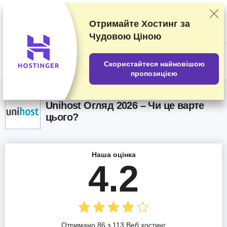
Наші оцінки постачальників послуг засновані на результатах
ретельних тестувань та досліджень, але ми беремо до уваги також і
ваші відгуки та комерційні угоди, укладені з окремими
Отримайте Хостинг за
постачальниками послуг. Ця сторінка містить партнерські
Чудовою Ціною
посилання.
Розкриття інформації про рекламодавців
US$
Скористайтеся найновішою
пропозицією
Unihost Огляд 2026 – Чи це варте
цього?
Наша оцінка
4.2
Отримано 86 з 113 Веб хостинг