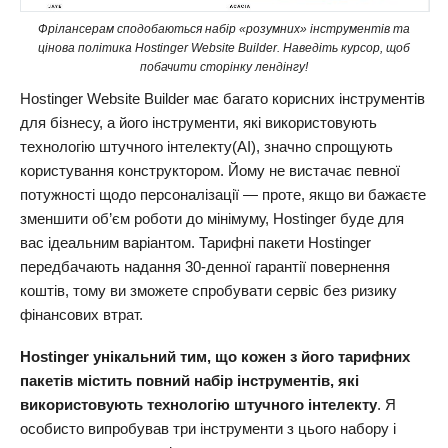
Фрілансерам сподобаються набір «розумних» інструментів та
цінова політика Hostinger Website Builder. Наведіть курсор, щоб
побачити сторінку лендінгу!
Hostinger Website Builder має багато корисних інструментів
для бізнесу, а його інструменти, які використовують
технологію штучного інтелекту(AI), значно спрощують
користування конструктором. Йому не вистачає певної
потужності щодо персоналізації — проте, якщо ви бажаєте
зменшити об’єм роботи до мінімуму, Hostinger буде для
вас ідеальним варіантом. Тарифні пакети Hostinger
передбачають надання 30-денної гарантії повернення
коштів, тому ви зможете спробувати сервіс без ризику
фінансових втрат.
Hostinger унікальний тим, що кожен з його тарифних
пакетів містить повний набір інструментів, які
використовують технологію штучного інтелекту
. Я
особисто випробував три інструменти з цього набору і