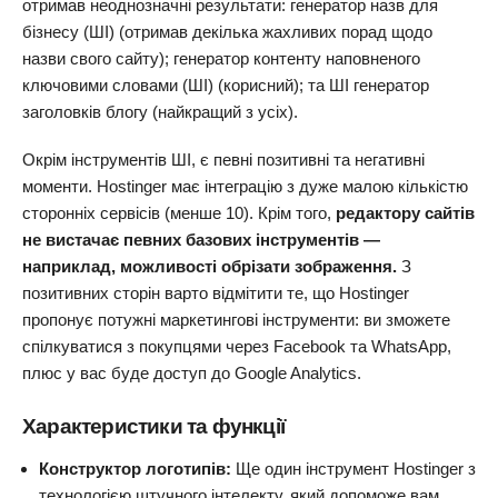
отримав неоднозначні результати: генератор назв для
бізнесу (ШІ) (отримав декілька жахливих порад щодо
назви свого сайту); генератор контенту наповненого
ключовими словами (ШІ) (корисний); та ШІ генератор
заголовків блогу (найкращий з усіх).
Окрім інструментів ШІ, є певні позитивні та негативні
моменти. Hostinger має інтеграцію з дуже малою кількістю
сторонніх сервісів (менше 10). Крім того,
редактору сайтів
не вистачає певних базових інструментів —
наприклад, можливості обрізати зображення.
З
позитивних сторін варто відмітити те, що Hostinger
пропонує потужні маркетингові інструменти: ви зможете
спілкуватися з покупцями через Facebook та WhatsApp,
плюс у вас буде доступ до Google Analytics.
Характеристики та функції
Конструктор логотипів:
Ще один інструмент Hostinger з
технологією штучного інтелекту, який допоможе вам