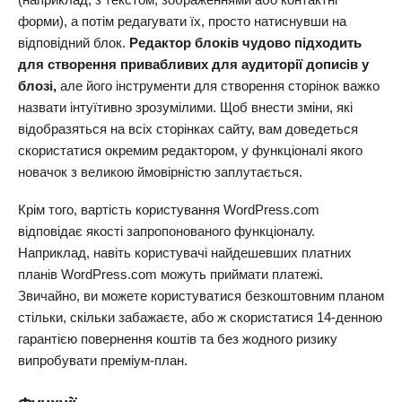
форми), а потім редагувати їх, просто натиснувши на
відповідний блок.
Редактор блоків чудово підходить
для створення привабливих для аудиторії дописів у
блозі,
але його інструменти для створення сторінок важко
назвати інтуїтивно зрозумілими. Щоб внести зміни, які
відобразяться на всіх сторінках сайту, вам доведеться
скористатися окремим редактором, у функціоналі якого
новачок з великою ймовірністю заплутається.
Крім того, вартість користування WordPress.com
відповідає якості запропонованого функціоналу.
Наприклад, навіть користувачі найдешевших платних
планів WordPress.com можуть приймати платежі.
Звичайно, ви можете користуватися безкоштовним планом
стільки, скільки забажаєте, або ж скористатися 14-денною
гарантією повернення коштів та без жодного ризику
випробувати преміум-план.