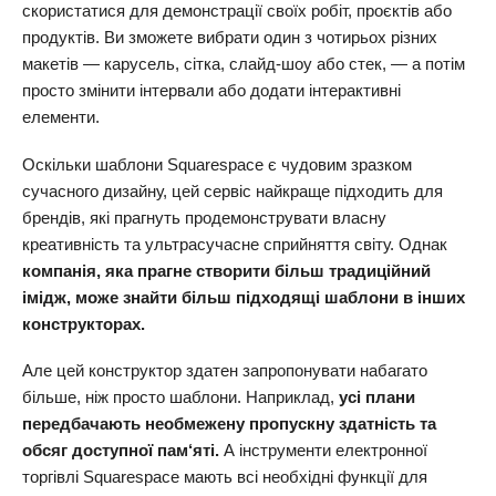
скористатися для демонстрації своїх робіт, проєктів або
продуктів. Ви зможете вибрати один з чотирьох різних
макетів — карусель, сітка, слайд-шоу або стек, — а потім
просто змінити інтервали або додати інтерактивні
елементи.
Оскільки шаблони Squarespace є чудовим зразком
сучасного дизайну, цей сервіс найкраще підходить для
брендів, які прагнуть продемонструвати власну
креативність та ультрасучасне сприйняття світу. Однак
компанія, яка прагне створити більш традиційний
імідж, може знайти більш підходящі шаблони в інших
конструкторах.
Але цей конструктор здатен запропонувати набагато
більше, ніж просто шаблони. Наприклад,
усі плани
передбачають необмежену пропускну здатність та
обсяг доступної пам‘яті.
А інструменти електронної
торгівлі Squarespace мають всі необхідні функції для