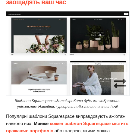
заощадять ваш час
Шаблони Squarespace здатні зробити будь-яке зображення
унікальним. Наведіть курсор та побачте це на власні очі!
Популярні шаблони Squarespace виправдовують ажіотаж
навколо них.
Майже
кожен шаблон Squarespace містить
вражаюче портфоліо
або галерею, якими можна