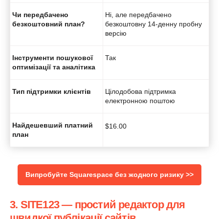
Чи передбачено
Ні, але передбачено
безкоштовний план?
безкоштовну 14-денну пробну
версію
Інструменти пошукової
Так
оптимізації та аналітика
Тип підтримки клієнтів
Цілодобова підтримка
електронною поштою
Найдешевший платний
$
16.00
план
Випробуйте Squarespace без жодного ризику >>
3. SITE123 — простий редактор для
швидкої публікації сайтів