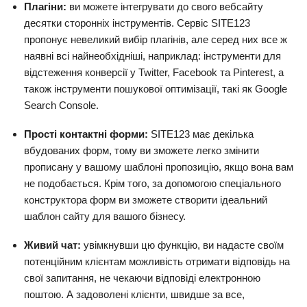
Плагіни:
ви можете інтегрувати до свого вебсайту
десятки сторонніх інструментів. Сервіс SITE123
пропонує невеликий вибір плагінів, але серед них все ж
наявні всі найнеобхідніші, наприклад: інструменти для
відстеження конверсії у Twitter, Facebook та Pinterest, а
також інструменти пошукової оптимізації, такі як Google
Search Console.
Прості контактні форми:
SITE123 має декілька
вбудованих форм, тому ви зможете легко змінити
прописану у вашому шаблоні пропозицію, якщо вона вам
не подобається. Крім того, за допомогою спеціального
конструктора форм ви зможете створити ідеальний
шаблон сайту для вашого бізнесу.
Живий чат:
увімкнувши цю функцію, ви надасте своїм
потенційним клієнтам можливість отримати відповідь на
свої запитання, не чекаючи відповіді електронною
поштою. А задоволені клієнти, швидше за все,