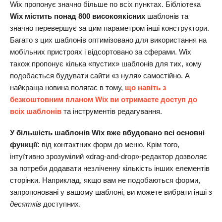
Wix пропонує значно більше по всіх пунктах. Бібліотека
Wix містить понад 800 високоякісних
шаблонів та
значно перевершує за цим параметром інші конструктори.
Багато з цих шаблонів оптимізовано для використання на
мобільних пристроях і відсортовано за сферами. Wix
також пропонує кілька «пустих» шаблонів для тих, кому
подобається будувати сайти «з нуля» самостійно. А
найкраща новина полягає в тому,
що навіть з
безкоштовним планом Wix ви отримаєте доступ до
всіх шаблонів
та інструментів редагування.
У більшість шаблонів Wix вже вбудовано всі основні
функції:
від контактних форм до меню. Крім того,
інтуїтивно зрозумілий «drag-and-drop»-редактор дозволяє
за потреби додавати незліченну кількість інших елементів
сторінки. Наприклад, якщо вам не подобаються форми,
запропоновані у вашому шаблоні, ви можете вибрати інші з
десятків
доступних.