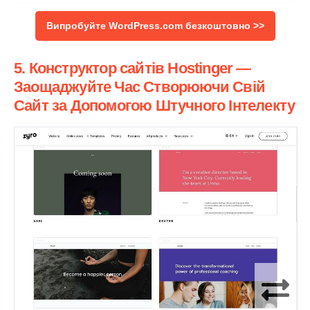
Випробуйте WordPress.com безкоштовно >>
5. Конструктор сайтів Hostinger —
Заощаджуйте Час Створюючи Свій
Сайт за Допомогою Штучного Інтелекту