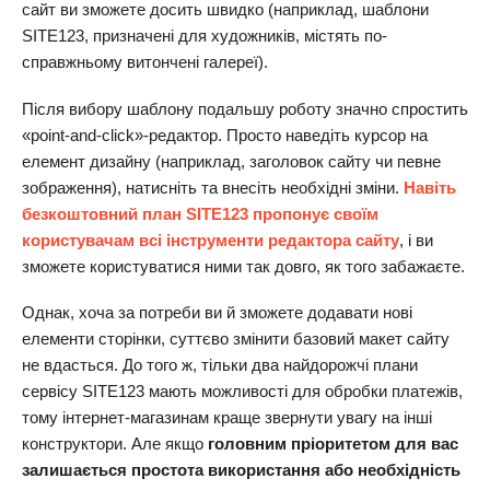
сайт ви зможете досить швидко (наприклад, шаблони
SITE123, призначені для художників, містять по-
справжньому витончені галереї).
Після вибору шаблону подальшу роботу значно спростить
«point-and-click»-редактор. Просто наведіть курсор на
елемент дизайну (наприклад, заголовок сайту чи певне
зображення), натисніть та внесіть необхідні зміни.
Навіть
безкоштовний план SITE123 пропонує своїм
користувачам всі інструменти редактора сайту
, і ви
зможете користуватися ними так довго, як того забажаєте.
Однак, хоча за потреби ви й зможете додавати нові
елементи сторінки, суттєво змінити базовий макет сайту
не вдасться. До того ж, тільки два найдорожчі плани
сервісу SITE123 мають можливості для обробки платежів,
тому інтернет-магазинам краще звернути увагу на інші
конструктори. Але якщо
головним пріоритетом для вас
залишається простота використання або необхідність