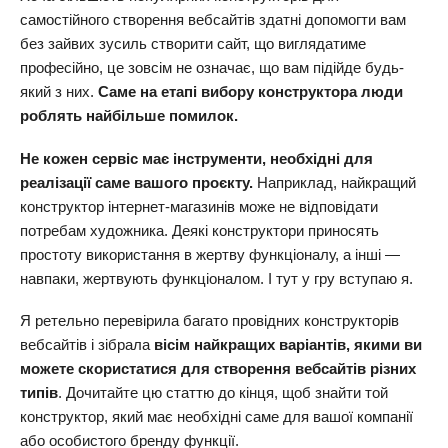
самостійного створення вебсайтів здатні допомогти вам
без зайвих зусиль створити сайт, що виглядатиме
професійно, це зовсім не означає, що вам підійде будь-
який з них.
Саме на етапі вибору конструктора люди
роблять найбільше помилок.
Не кожен сервіс має інструменти, необхідні для
реалізації саме вашого проєкту.
Наприклад, найкращий
конструктор інтернет-магазинів може не відповідати
потребам художника. Деякі конструктори приносять
простоту використання в жертву функціоналу, а інші —
навпаки, жертвують функціоналом. І тут у гру вступаю я.
Я ретельно перевірила багато провідних конструкторів
вебсайтів і зібрала
вісім найкращих варіантів, якими ви
можете скористатися для створення вебсайтів різних
типів
. Дочитайте цю статтю до кінця, щоб знайти той
конструктор, який має необхідні саме для вашої компанії
або особистого бренду функції.