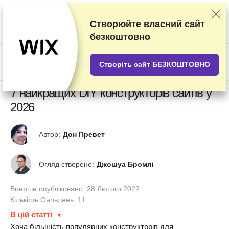
Наші оцінки постачальників послуг засновані на результатах ретельних
тестувань та досліджень, але ми беремо до уваги також і ваші відгуки
та комерційні угоди, укладені з окремими постачальниками послуг. Ця
Створюйте власний сайт
сторінка містить партнерські посилання.
Розкриття інформації про
безкоштовно
рекламодавців
US$
Створіть сайт БЕЗКОШТОВНО
7 найкращих DIY конструкторів сайтів у
2026
Автор:
Дон Превет
Огляд створено:
Джошуа Бромлі
Вперше опубліковано:
28 Лютого 2022
Кількість Оновлень: 11
В цій статті
Хоча більшість популярних конструкторів для