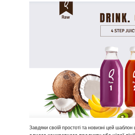
Завдяки своїй простоті та новизні цей шаблон 