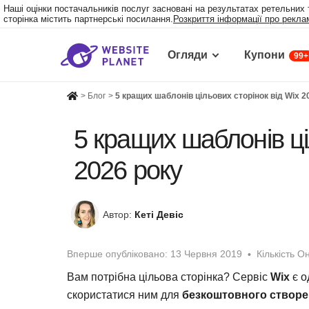
Наші оцінки постачальників послуг засновані на результатах ретельних 
сторінка містить партнерські посилання.
Розкриття інформації про рекла
Огляди
Купони
99+
>
Блог
>
5 кращих шаблонів цільових сторінок від Wix 2
5 кращих шаблонів ці
2026 року
Автор:
Кеті Девіс
Вперше опубліковано:
13 Червня 2019
Кількість О
Вам потрібна цільова сторінка? Сервіс
Wix
є о
скористатися ним для
безкоштовного створе