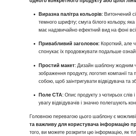
одного конкретного продукту або цілої ліні
Виразна палітра кольорів
: Витончений с
темного шрифту; смуга білого кольору, як
має надзвичайно ефектний вид на фоні всі
Привабливий заголовок
: Короткий, але ч
спонукає їх продовжувати подальше озна
Простий макет
: Дизайн шаблону жодним ч
зображення продукту, логотип компанії та
собою, щоб заінтригувати відвідувача та з
Поле CTA
: Опис продукту з чотирьох слів
увагу відвідувачів і значно полегшують ко
Головною перевагою цього шаблону є можливі
та важливу для користувача інформацію пр
того, ви можете розкрити цю інформацію, як ті