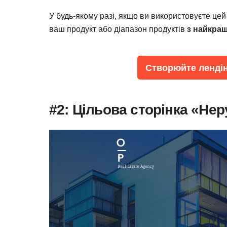
У будь-якому разі, якщо ви використовуєте це
ваш продукт або діапазон продуктів
з найкра
Створюйте лендін
#2: Цільова сторінка «Не