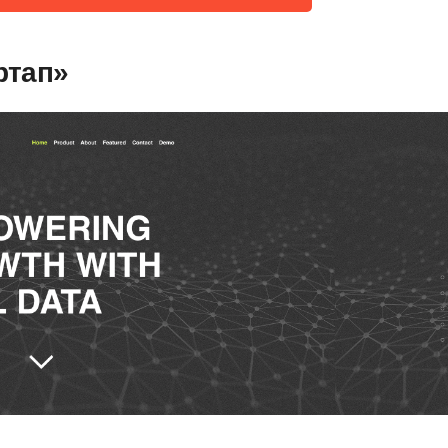
ртап»