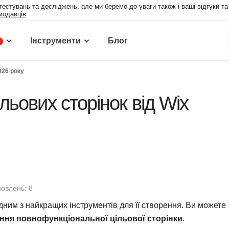
тестувань та досліджень, але ми беремо до уваги також і ваші відгуки т
модавців
Інструменти
Блог
026 року
льових сторінок від Wix
новлень: 8
дним з найкращих інструментів для її створення. Ви можете
ння повнофункціональної цільової сторінки
.