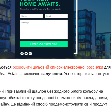
гаються
розробити цільовий список електронної розсилки
для
Real Estate є виключно
залучення
. Успіх сторінки гарантуют
ний і привабливий шаблон без жодного білого кольору на
овує збляклі фото у поєднанні із темно-синім накладанням,
айну. Це відмінний спосіб продемонструвати свій продукт