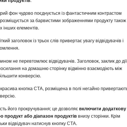
йки продуктів
:
ірий фон чудово поєднується із фантастичним контрастом
а розміщується за барвистими зображеннями продукту також
х інших елементів.
іткий заголовок із трьох слів привертає увагу відвідувачів і
йомлення.
ином не перевтомлює відвідувачів. Заголовок, заклик до дії
 посилання на домашню сторінку відмінно взаємодіють між
більшити конверсію.
 і красива кнопка CTA, розміщена в полі негайно привертают
нверсію.
сть його прокручування; це дозволяє
включити додаткову
о продукт або діапазон продуктів
внизу сторінки. Крім
льки відвідувач натиснув кнопку CTA.