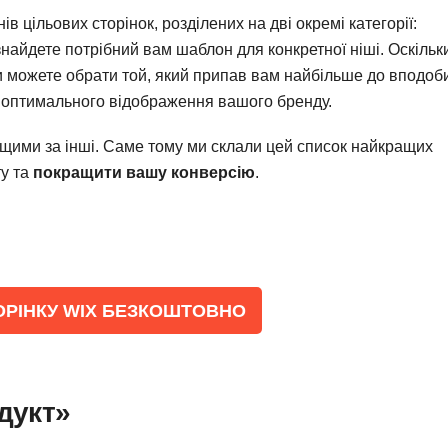
 цільових сторінок, розділених на дві окремі категорії:
 знайдете потрібний вам шаблон для конкретної ніші. Оскільк
и можете обрати той, який припав вам найбільше до вподоб
я оптимального відображення вашого бренду.
ащими за інші. Саме тому ми склали цей список найкращих
ту та
покращити вашу конверсію
.
ОРІНКУ WIX БЕЗКОШТОВНО
дукт»