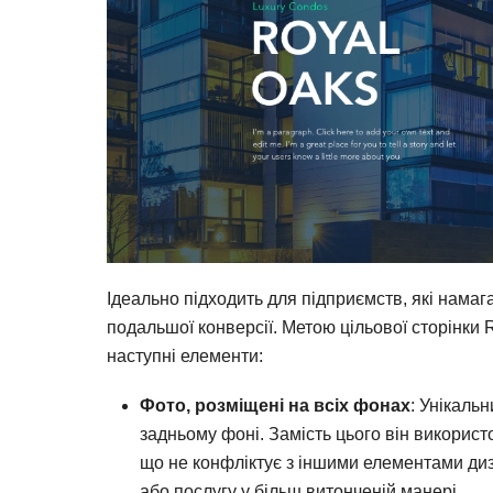
Ідеально підходить для підприємств, які нама
подальшої конверсії. Метою цільової сторінки 
наступні елементи:
Фото, розміщені на всіх фонах
: Унікаль
задньому фоні. Замість цього він використ
що не конфліктує з іншими елементами диз
або послугу у більш витонченій манері.