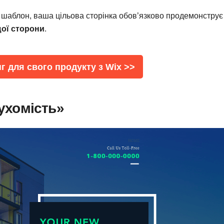
й шаблон, ваша цільова сторінка обов’язково продемонструє
щої сторони
.
г для свого продукту з Wix >>
рухомість»