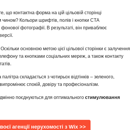
те, що контактна форма на цій цільовій сторінці
 чином? Кольори шрифтів, полів і кнопки CTA
фонової фотографії. В результаті, він приваблює
версії.
: Оскільки основною метою цієї цільової сторінки є залучення
елефону та кнопками соціальних мереж, а також контакту
атів.
а палітра складається з чотирьох відтінків – зеленого,
х випромінює спокій, довіру та професіоналізм.
відмінно поєднуються для оптимального
стимулювання
оєї агенції нерухомості з Wix >>