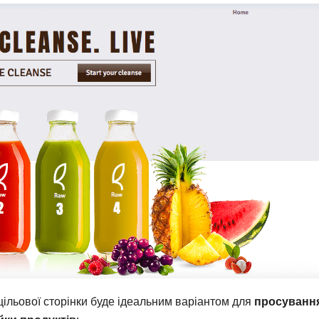
цільової сторінки буде ідеальним варіантом для
просуванн