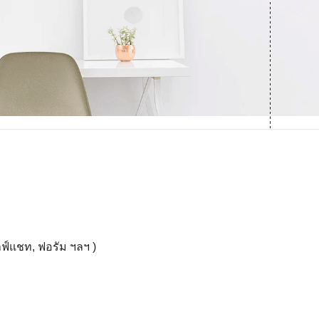
ลฟ์แชท, ฟอรัม ฯลฯ )