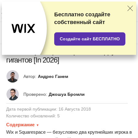
Мы оцениваем продавцов по результатам тщательного тестирования и
изучения, а также учитываем ваши отзывы и наши коммерческие
соглашения с провайдерами. На данной странице содержатся
Бесплатно создайте
партнёрские ссылки.
Раскрытие информации о рекламе
собственный сайт
US$
Создайте сайт БЕСПЛАТНО
Wix vs Squarespace: сравнение двух
гигантов [In 2026]
Автор:
Андрес Ганем
Проверено:
Джошуа Бромли
Дата первой публикации:
16 Августа 2018
Количество обновлений: 5
Содержание
Wix и Squarespace — безусловно два крупнейших игрока в