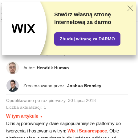
Oceniamy dostawców w oparciu o rygorystyczne testy i badania, ale także
bierzemy pod uwagę opinie użytkowników i nasze umowy handlowe z
dostawcami. Ta strona zawiera linki partnerskie.
Oświadczenie dotyczące
Stwórz własną stronę
reklam
internetową za darmo
US$
Zbuduj witrynę za DARMO
Wix kontra Squarespace
Autor:
Hendrik Human
Zrecenzowano przez:
Joshua Bromley
Opublikowano po raz pierwszy:
30 Lipca 2018
Liczba aktualizacji: 1
W tym artykule
Dzisiaj porównujemy dwie najpopularniejsze platformy do
tworzenia i hostowania witryn:
Wix
i
Squarespace
. Obie