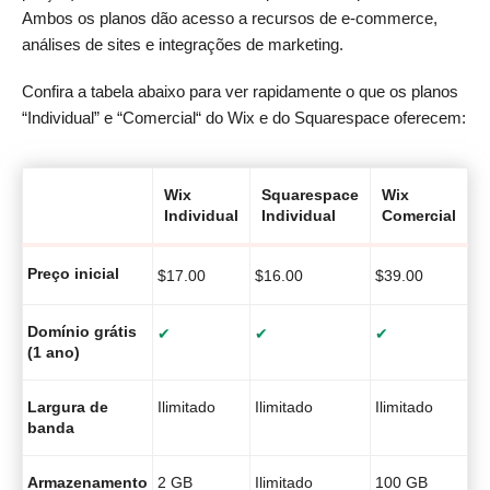
Ambos os planos dão acesso a recursos de e-commerce,
análises de sites e integrações de marketing.
Confira a tabela abaixo para ver rapidamente o que os planos
“Individual” e “Comercial“ do Wix e do Squarespace oferecem:
Wix
Squarespace
Wix
S
Individual
Individual
Comercial
C
Preço inicial
$
17.00
$
16.00
$
39.00
$
2
Domínio grátis
✔
✔
✔
✔
(1 ano)
Largura de
Ilimitado
Ilimitado
Ilimitado
Il
banda
Armazenamento
2 GB
Ilimitado
100 GB
Il