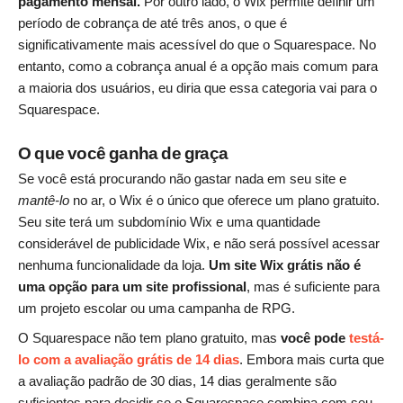
pagamento mensal.
Por outro lado, o Wix permite definir um
período de cobrança de até três anos, o que é
significativamente mais acessível do que o Squarespace. No
entanto, como a cobrança anual é a opção mais comum para
a maioria dos usuários, eu diria que essa categoria vai para o
Squarespace.
O que você ganha de graça
Se você está procurando não gastar nada em seu site e
mantê-lo
no ar, o Wix é o único que oferece um plano gratuito.
Seu site terá um subdomínio Wix e uma quantidade
considerável de publicidade Wix, e não será possível acessar
nenhuma funcionalidade da loja.
Um site Wix grátis não é
uma opção para um site profissional
, mas é suficiente para
um projeto escolar ou uma campanha de RPG.
O Squarespace não tem plano gratuito, mas
você pode
testá-
lo com a avaliação grátis de 14 dias
. Embora mais curta que
a avaliação padrão de 30 dias, 14 dias geralmente são
suficientes para decidir se o Squarespace combina com seu