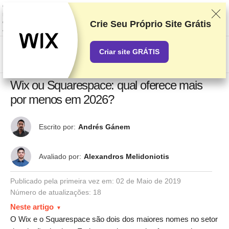
Classificamos os fornecedores com base em testes e pesquisas rigorosos,
mas também levamos em consideração seu feedback e nossos acordos
comerciais com provedores. Esta página contém links de
Crie Seu Próprio Site Grátis
afiliados.
Divulgação de Publicidade
Criar site GRÁTIS
US$
Wix ou Squarespace: qual oferece mais
por menos em 2026?
Escrito por:
Andrés Gánem
Avaliado por:
Alexandros Melidoniotis
Publicado pela primeira vez em:
02 de Maio de 2019
Número de atualizações: 18
Neste artigo
O Wix e o Squarespace são dois dos maiores nomes no setor