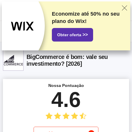
Classificamos os fornecedores com base em testes e pesquisas
rigorosos, mas também levamos em consideração seu feedback e
nossos acordos comerciais com provedores. Esta página contém links
Economize até
50%
no seu
de afiliados.
Divulgação de Publicidade
plano do Wix!
US$
>>
Obter oferta
BigCommerce é bom: vale seu
investimento? [2026]
Nossa Pontuação
4.6