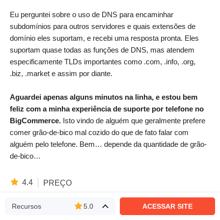
Eu perguntei sobre o uso de DNS para encaminhar
subdomínios para outros servidores e quais extensões de
domínio eles suportam, e recebi uma resposta pronta. Eles
suportam quase todas as funções de DNS, mas atendem
especificamente TLDs importantes como .com, .info, .org,
.biz, .market e assim por diante.
Aguardei apenas alguns minutos na linha, e estou bem
feliz com a minha experiência de suporte por telefone no
BigCommerce.
Isto vindo de alguém que geralmente prefere
comer grão-de-bico mal cozido do que de fato falar com
alguém pelo telefone. Bem… depende da quantidade de grão-
de-bico…
4.4
PREÇO
Recursos
5.0
ACESSAR SITE
Não é barato, mas o preço é justo pelas