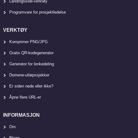
Landingsside-verktøy
Programvare for prosjektledelse
VERKTØY
Komprimer PNG/JPG
Gratis QR-kodegenerator
Generator for lenkedeling
Domene-utløpssjekker
Er siden nede eller ikke?
Åpne flere URL-er
INFORMASJON
Om
Blogg