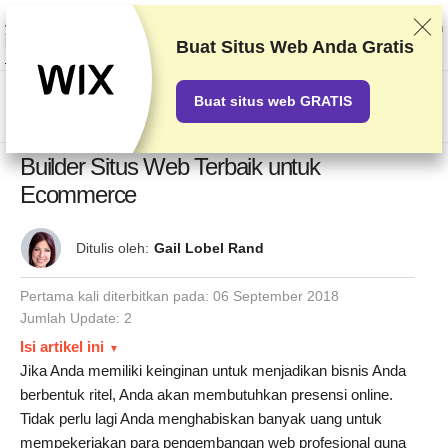
Kami memberi peringkat vendor berdasarkan pengetesan dan penelitian
yang ketat, tetapi juga mempertimbangkan umpan balik Anda dan perjanjian
komersial kami dengan penyedia. Halaman ini berisi tautan afiliasi.
Buat Situs Web Anda Gratis
Pengungkapan Iklan
Buat situs web GRATIS
US$
Builder Situs Web Terbaik untuk
Ecommerce
Ditulis oleh:
Gail Lobel Rand
Pertama kali diterbitkan pada:
06 September 2018
Jumlah Update: 2
Isi artikel ini
Jika Anda memiliki keinginan untuk menjadikan bisnis Anda
berbentuk ritel, Anda akan membutuhkan presensi online.
Tidak perlu lagi Anda menghabiskan banyak uang untuk
mempekerjakan para pengembangan web profesional guna