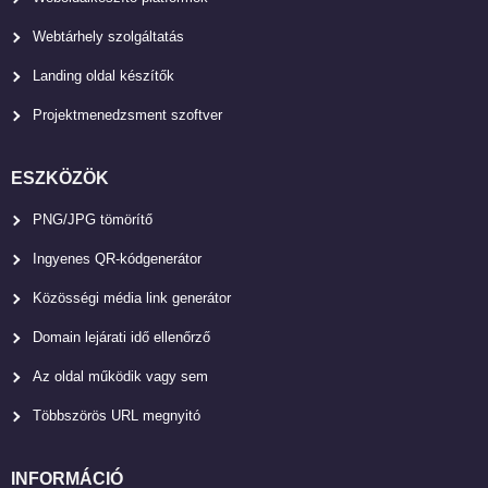
Webtárhely szolgáltatás
Landing oldal készítők
Projektmenedzsment szoftver
ESZKÖZÖK
PNG/JPG tömörítő
Ingyenes QR-kódgenerátor
Közösségi média link generátor
Domain lejárati idő ellenőrző
Az oldal működik vagy sem
Többszörös URL megnyitó
INFORMÁCIÓ