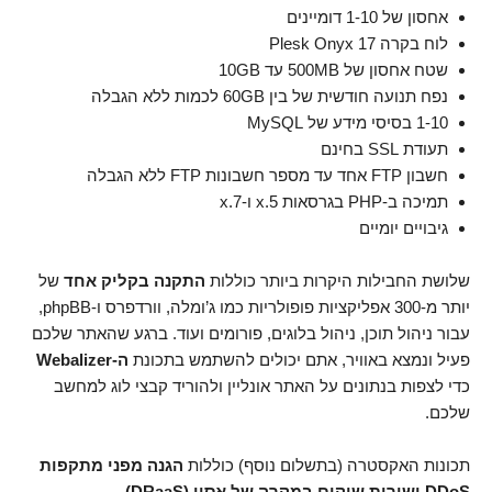
אחסון של 1-10 דומיינים
לוח בקרה Plesk Onyx 17
שטח אחסון של 500MB עד 10GB
נפח תנועה חודשית של בין 60GB לכמות ללא הגבלה
1-10 בסיסי מידע של MySQL
תעודת SSL בחינם
חשבון FTP אחד עד מספר חשבונות FTP ללא הגבלה
תמיכה ב-PHP בגרסאות 5.x ו-7.x
גיבויים יומיים
שלושת החבילות היקרות ביותר כוללות
התקנה בקליק אחד
של
יותר מ-300 אפליקציות פופולריות כמו ג’ומלה, וורדפרס ו-phpBB,
עבור ניהול תוכן, ניהול בלוגים, פורומים ועוד. ברגע שהאתר שלכם
פעיל ונמצא באוויר, אתם יכולים להשתמש בתכונת
ה-Webalizer
כדי לצפות בנתונים על האתר אונליין ולהוריד קבצי לוג למחשב
שלכם.
תכונות האקסטרה (בתשלום נוסף) כוללות
הגנה מפני מתקפות
DDoS ושירות שיקום במקרה של אסון (DRaaS)
.