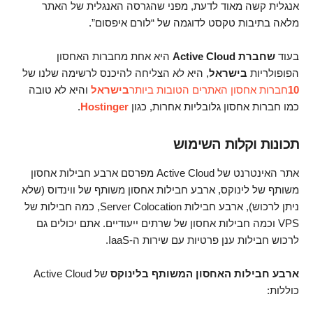
אנגלית קשה מאוד לדעת, מפני שהגרסה האנגלית של האתר
מלאה בתיבות טקסט לדוגמה של “לורם איפסום”.
בעוד
שחברת Active Cloud
היא אחת מחברות האחסון
הפופולריות
בישראל
, היא לא הצליחה להיכנס לרשימה שלנו של
10
חברות אחסון האתרים הטובות ביותר
בישראל
והיא לא טובה
כמו חברות אחסון גלובליות אחרות, כגון
Hostinger
.
תכונות וקלות השימוש
אתר האינטרנט של Active Cloud מפרסם ארבע חבילות אחסון
משותף של לינוקס, ארבע חבילות אחסון משותף של ווינדוס (שלא
ניתן לרכוש), ארבע חבילות Server Colocation, כמה חבילות של
VPS וכמה חבילות אחסון של שרתים ייעודיים. אתם יכולים גם
לרכוש חבילות ענן פרטיות עם שירות ה-IaaS.
ארבע חבילות האחסון המשותף בלינוקס
של Active Cloud
כוללות: