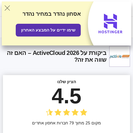
אנו מדרגים ספקים על סמך בדיקות ומחקר קפדניים, אך גם לוקחים בחשבון את
המשוב שלכם ואת ההסכמים המסחריים שיש לנו עם ספקים. עמוד זה מכיל
קישורים לשותפים.
גילוי נאות פרסומי
אסחון נהדר
במחיר נהדר
US$
שימו ידיים על המבצע האחרון
ביקורת על ActiveCloud 2026 – האם זה
שווה את זה?
הציון שלנו
4.5
מקום 25 מתוך 79 חברות אחסון אתרים