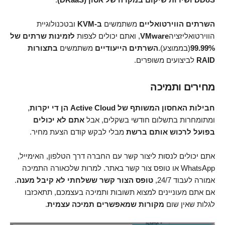
השרתים הווירטואליים
משתמשים
ב-KVM
ובטכנולוגיית
הווירטואליזציה
VMware
, ואתם יכולים לצפות
לזמינות שרתים של
99.99%
(בממוצע).
השרתים הייעודיים
משתמשים
בתצורות
RAID
לביצועים משופרים.
מחירים ותמיכה
חבילות האחסון המשותף של Active Cloud הן די יקרות
,
ומתומחרות בתשלום חודשי בשקלים, אבל
אתם לא יכולים
בפועל לרכוש אותם ברשת
מבלי לבקש קודם הצעת מחיר.
אתם יכולים לנסות ליצור קשר עם החברה דרך הטלפון, האימייל,
WhatsApp או טופס צור קשר באתר. למרות שלכאורה התמיכה
אמורה לעבוד 24/7,
טופס הצור קשר ששלחתי לא קיבל מענה
.
אם אתם מעוניינים למצוא תשובות ותמיכה בעצמכם, תתאכזבו
לגלות שאין שום
מקורות שמאפשרים תמיכה עצמית
.