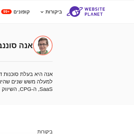
ביקורות
קופונים
99+
אנה סוננב
אנה היא בעלת סוכנות ד
למעלה משש שנים שהיא מ
SaaS, ה-CPG, השיווק והבריאות/ וולנס.
ביקורות