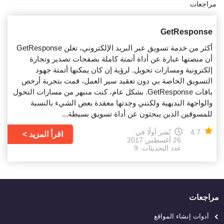
مراجعات
GetResponse
أكثر من خدمة تسويق عبر البريد الإلكتروني، تعلن GetResponse
أن منصتها عبارة عن أداة أتمتة كاملة بصفحات تصدير وتجارة
إلكترونية ومسارات تحويل. لرؤية إن كان يمكنها أتمتة جهود
التسويق الخاصة بي دون تعقيد سير العمل، قمت بتجربة أرخص
باقات GetResponse. بشكل عام، كنت منبهر من مسارات التحول
والواجهة البديهية ولكنني وجدتها معقدة بعض الشيء بالنسبة
للمسوقين الذين يبحثون عن أداة تسويق بسيطة...
4.7
نُشر أولًا في:
اقرأ المزيد
26 أغسطس 2017
عدد التحديثات: 9
مراجعات
أدوات إنشاء المواقع