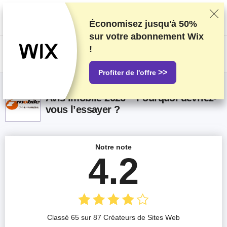
Nous classons nos produits sur la base de tests et de recherches
rigoureux, mais nous tenons également compte de vos commentaires et
des accords commerciaux conclus avec les fournisseurs. Cette page
Économisez jusqu'à
50%
contient des liens d'affiliation.
Information sur la publicité
.
sur votre abonnement Wix
!
US$
>>
Profiter de l'offre
Avis imobile 2026 – Pourquoi devriez-
vous l’essayer ?
Notre note
4.2
Classé 65 sur 87 Créateurs de Sites Web