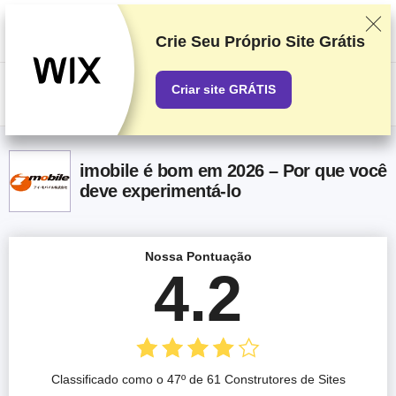
Classificamos os fornecedores com base em testes e pesquisas
rigorosos, mas também levamos em consideração seu feedback e
nossos acordos comerciais com provedores. Esta página contém links
Crie Seu Próprio Site Grátis
de afiliados.
Divulgação de Publicidade
Criar site GRÁTIS
US$
imobile é bom em 2026 – Por que você
deve experimentá-lo
Nossa Pontuação
4.2
Classificado como o 47º de 61 Construtores de Sites