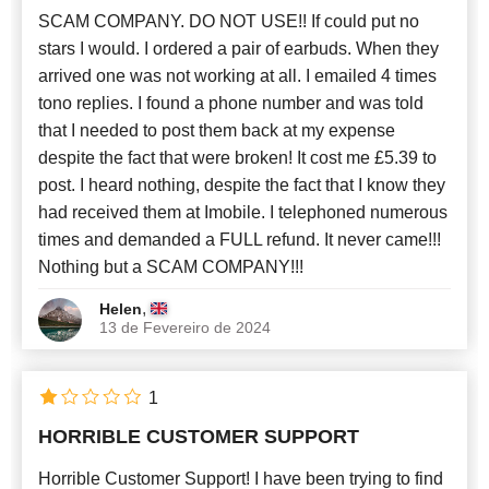
SCAM COMPANY. DO NOT USE!! If could put no
stars I would. I ordered a pair of earbuds. When they
arrived one was not working at all. I emailed 4 times
tono replies. I found a phone number and was told
that I needed to post them back at my expense
despite the fact that were broken! It cost me £5.39 to
post. I heard nothing, despite the fact that I know they
had received them at Imobile. I telephoned numerous
times and demanded a FULL refund. It never came!!!
Nothing but a SCAM COMPANY!!!
,
Helen
13 de Fevereiro de 2024
1
HORRIBLE CUSTOMER SUPPORT
Horrible Customer Support! I have been trying to find