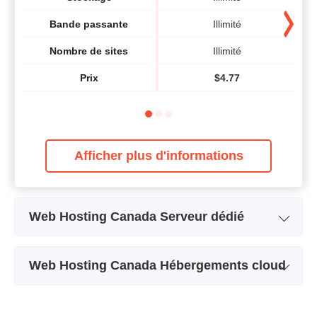
Bande passante
Illimité
Nombre de sites
Illimité
Prix
$
4.77
Afficher plus d'informations
Web Hosting Canada Serveur dédié
Nom de l'abonnement
DEDICATED PRO
DE
Web Hosting Canada Hébergements cloud
Stockage
480 GB
Nom de l'abonnement
STARTER
CPU
4 x 3.40GHz