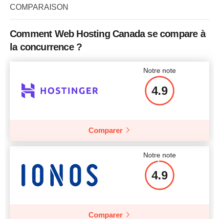
Stockage
25 GB
COMPARAISON
RAM
32 GB
Bande passante
Illimité
Prix
$
73.94
Comment Web Hosting Canada se compare à
CPU
2 cores
la concurrence ?
RAM
2 GB
Notre note
Prix
$
14.93
Afficher plus d'informations
4.9
Comparer
Afficher plus d'informations
Notre note
4.9
Comparer