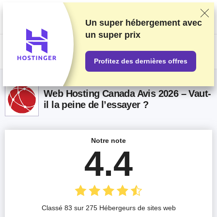
Nous classons nos produits sur la base de tests et de recherches
rigoureux, mais nous tenons également compte de vos commentaires et
des accords commerciaux conclus avec les fournisseurs. Cette page
Un super hébergement avec
contient des liens d'affiliation.
Information sur la publicité
.
un
super prix
US$
Profitez des dernières offres
Web Hosting Canada Avis 2026 – Vaut-
il la peine de l’essayer ?
Notre note
4.4
Classé 83 sur 275 Hébergeurs de sites web