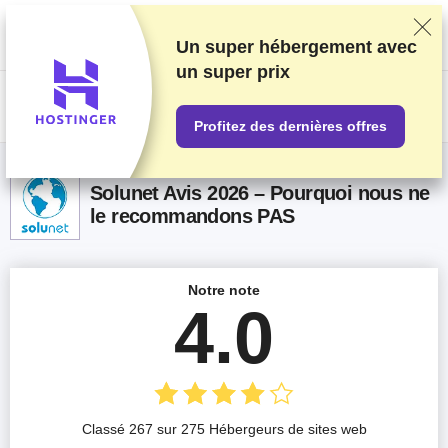
Nous classons nos produits sur la base de tests et de recherches
rigoureux, mais nous tenons également compte de vos commentaires et
des accords commerciaux conclus avec les fournisseurs. Cette page
Un super hébergement avec
contient des liens d'affiliation.
Information sur la publicité
.
un
super prix
US$
Profitez des dernières offres
Solunet Avis 2026 – Pourquoi nous ne
le recommandons PAS
Notre note
4.0
Classé 267 sur 275 Hébergeurs de sites web