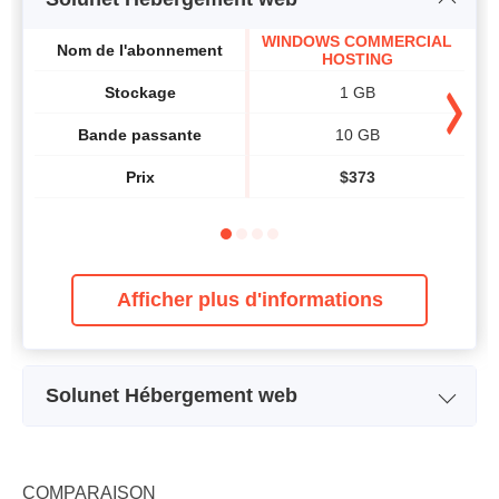
WINDOWS COMMERCIAL
Nom de l'abonnement
WI
HOSTING
Stockage
1 GB
Bande passante
10 GB
Prix
$
373
Afficher plus d'informations
Solunet Hébergement web
Nom de l'abonnement
LINUX UNLIMITED
Stockage
Illimité
COMPARAISON