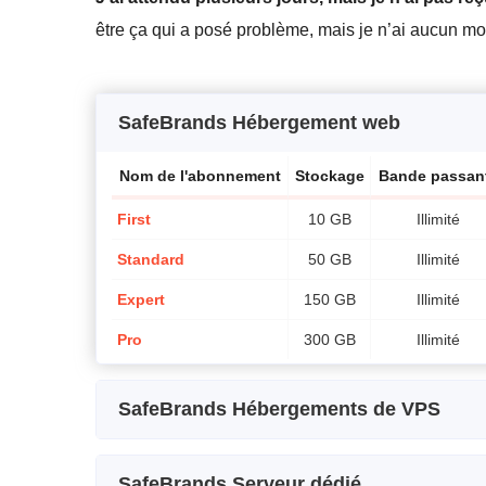
être ça qui a posé problème, mais je n’ai aucun mo
SafeBrands Hébergement web
Nom de l'abonnement
Stockage
Bande passan
First
10 GB
Illimité
Standard
50 GB
Illimité
Expert
150 GB
Illimité
Pro
300 GB
Illimité
SafeBrands Hébergements de VPS
Nom de l'abonnement
Stockage
CPU
SafeBrands Serveur dédié