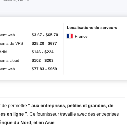
Localisations de serveurs
ent web
$
3.67
-
$
65.70
France
ents de VPS
$
28.20
-
$
677
édié
$
146
-
$
224
ents cloud
$
102
-
$
203
ent web
$
77.83
-
$
959
f de permettre
“ aux entreprises, petites et grandes, de
es en ligne ”
. Ce fournisseur travaille avec des entreprises
rique du Nord, et en Asie
.