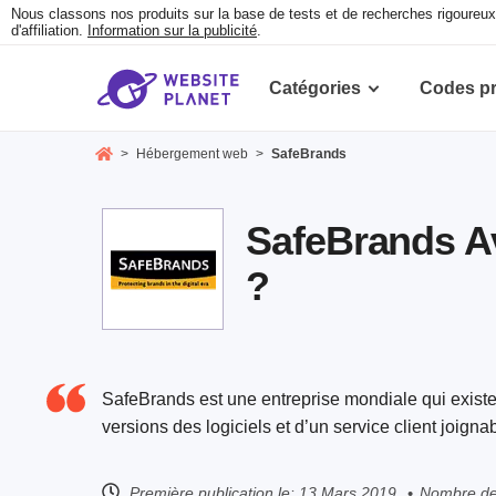
Nous classons nos produits sur la base de tests et de recherches rigoure
d'affiliation.
Information sur la publicité
.
Catégories
Codes p
>
Hébergement web
>
SafeBrands
SafeBrands Av
?
SafeBrands est une entreprise mondiale qui exist
versions des logiciels et d’un service client joignab
Première publication le:
13 Mars 2019
Nombre de 