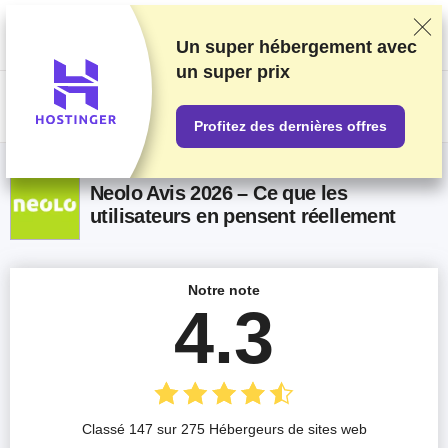
Nous classons nos produits sur la base de tests et de recherches
rigoureux, mais nous tenons également compte de vos commentaires et
des accords commerciaux conclus avec les fournisseurs. Cette page
Un super hébergement avec
contient des liens d'affiliation.
Information sur la publicité
.
un
super prix
US$
Profitez des dernières offres
Neolo Avis 2026 – Ce que les
utilisateurs en pensent réellement
Notre note
4.3
Classé 147 sur 275 Hébergeurs de sites web