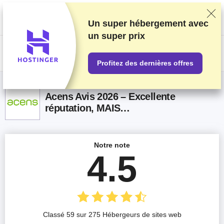
Nous classons nos produits sur la base de tests et de recherches
rigoureux, mais nous tenons également compte de vos commentaires et
des accords commerciaux conclus avec les fournisseurs. Cette page
Un super hébergement avec
contient des liens d'affiliation.
Information sur la publicité
.
un
super prix
US$
Profitez des dernières offres
Acens Avis 2026 – Excellente
réputation, MAIS…
Notre note
4.5
Classé 59 sur 275 Hébergeurs de sites web