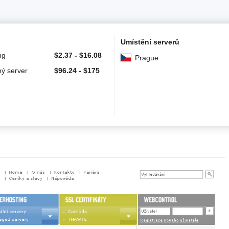
Umístění serverů
ng
$
2.37
-
$
16.08
Prague
ý server
$
96.24
-
$
175