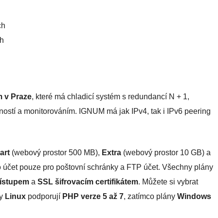
ch
ch
m v Praze
, které má chladicí systém s redundancí N + 1,
ostí a monitorováním. IGNUM má jak IPv4, tak i IPv6 peering
art
(webový prostor 500 MB),
Extra
(webový prostor 10 GB) a
 účet pouze pro poštovní schránky a FTP účet. Všechny plány
ístupem
a
SSL šifrovacím certifikátem
. Můžete si vybrat
ny
Linux
podporují
PHP verze 5 až 7
, zatímco plány
Windows