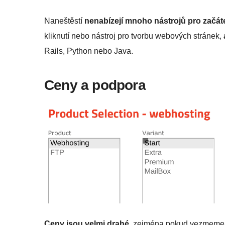
Naneštěstí
nenabízejí mnoho nástrojů pro začát
kliknutí nebo nástroj pro tvorbu webových stránek,
Rails, Python nebo Java.
Ceny a podpora
Ceny jsou velmi drahé
, zejména pokud vezmeme v