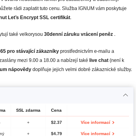
ůžete rádi zaplatit tuto cenu. Služba IGNUM vám poskytuje
nut Let’s Encrypt SSL certifikát
.
ytují také velkorysou
30denní záruku vrácení peněz
.
365 pro stávající zákazníky
prostřednictvím e-mailu a
zaslány mezi 9.00 a 18.00 a nabízejí také
live chat
(není k
rum nápovědy
doplňuje jejich velmi dobré zákaznické služby.
sma
SSL zdarma
Cena
B
+
$
2.37
Více informací
ný
+
$
4.79
Více informací