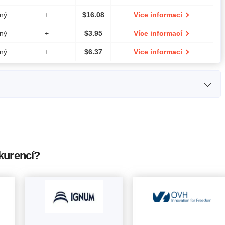
ný
+
$
16.08
Více informací
ný
+
$
3.95
Více informací
ný
+
$
6.37
Více informací
CPU
Cena
 Intel Xeon E3-1230v6
$
96.24
Více informací
 Intel Xeon E3-1230v6
$
131
Více informací
kurencí?
 Intel Xeon E3-1230v6
$
175
Více informací