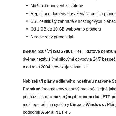
Možnost obnovení ze zálohy
Registrace domény obsažená v ročních pláne
SSL certifikáty zahrnuté v hostingových pláne
Od 1 GB do 10 GB webového prostoru
Neomezený přenos dat
IGNUM používá
ISO 27001 Tier III datové centru
dvěma nezávislými silovými obvody a 24/7 bezpečn
a od roku 2004 provozuje vlastní síť.
Nabízejí
tři plány sdíleného hostingu
nazvané
St
Premium
(neomezený webový prostor), stejně jako
přicházejí s
neomezeným přenosem dat , FTP př
mezi operačními systémy
Linux
a
Windows
. Plá
podporují
ASP
a
.NET 4.5
.