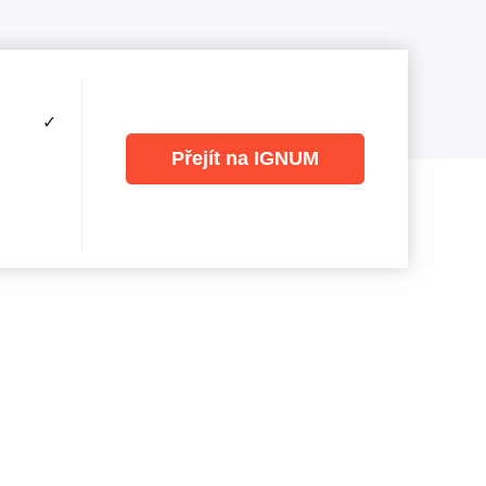
✓
Přejít na IGNUM