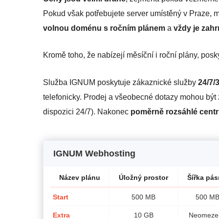
Pokud však potřebujete server umístěný v Praze, m
volnou doménu s ročním plánem
a
vždy je zahr
Kromě toho, že nabízejí měsíční i roční plány, posk
Služba IGNUM poskytuje zákaznické služby
24/7/
telefonicky. Prodej a všeobecné dotazy mohou být 
dispozici 24/7). Nakonec
poměrně rozsáhlé cent
IGNUM Webhosting
Název plánu
Úložný prostor
Šířka pá
Start
500 MB
500 M
Extra
10 GB
Neomeze