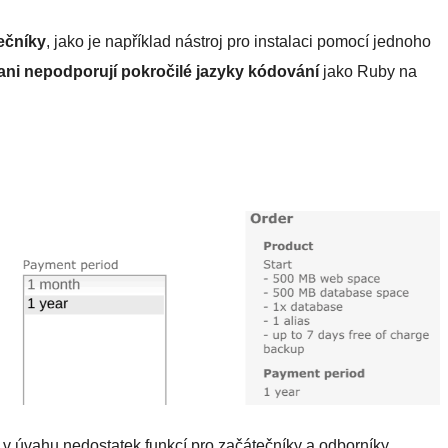
ečníky
, jako je například nástroj pro instalaci pomocí jednoho
ani nepodporují pokročilé jazyky kódování
jako Ruby na
 úvahu nedostatek funkcí pro začátečníky a odborníky.