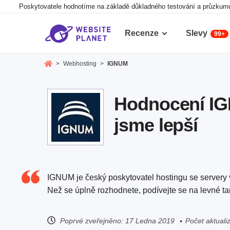
Poskytovatele hodnotíme na základě důkladného testování a průzkumu,
Recenze
Slevy
99+
>
Webhosting
>
IGNUM
Hodnocení IGN
jsme lepší
IGNUM je český poskytovatel hostingu se servery v
Než se úplně rozhodnete, podívejte se na levné tar
Poprvé zveřejněno:
17 Ledna 2019
Počet aktualiz