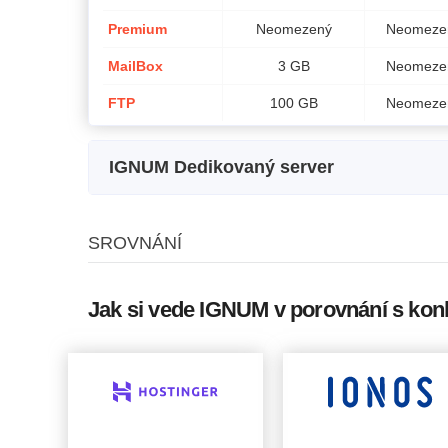
Premium
Neomezený
Neomeze
MailBox
3 GB
Neomeze
FTP
100 GB
Neomeze
IGNUM Dedikovaný server
Název plánu
Úložný prostor
SROVNÁNÍ
Basic LITE
16 GB
1 x
Basic STANDARD
32 GB
1 x
Jak si vede IGNUM v porovnání s kon
Basic FULL
64 GB
1 x