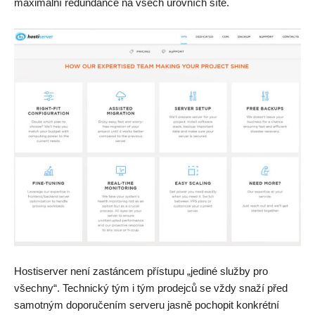
maximální redundance na všech úrovních sítě.
Hostiserver není zastáncem přístupu „jediné služby pro
všechny“. Technický tým i tým prodejců se vždy snaží před
samotným doporučením serveru jasně pochopit konkrétní