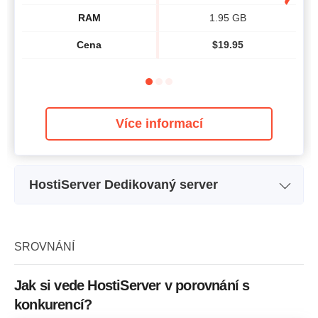
RAM
1.95 GB
Cena
$
19.95
Více informací
HostiServer Dedikovaný server
Intel Xeon E3-1230v5
Název plánu
Inte
2xSATA3
Úložný prostor
1000 GB
SROVNÁNÍ
CPU
4 x 3.40GHz
Jak si vede HostiServer v porovnání s
RAM
16 GB
konkurencí?