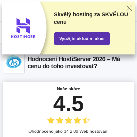
Poskytovatele hodnotíme na základě důkladného testování a průzkumu,
ale také s ohledem na vaši zpětnou vazbu a naše obchodní dohody s
poskytovateli. Tato stránka obsahuje partnerské odkazy.
Prohlášení o
Skvělý hosting za
SKVĚLOU
inzerci
cenu
US$
Využijte aktuální akce
Hodnocení HostiServer 2026 – Má
cenu do toho investovat?
Naše skóre
4.5
Ohodnoceno jako 34 z 89 Web hostování