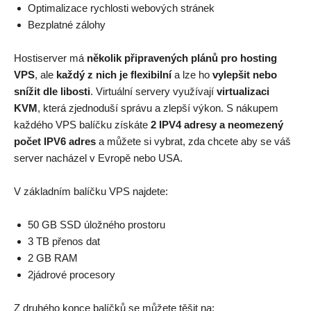
Optimalizace rychlosti webových stránek
Bezplatné zálohy
Hostiserver má
několik připravených plánů pro hosting
VPS
, ale
každý z nich je flexibilní
a lze ho
vylepšit nebo
snížit dle libosti
. Virtuální servery využívají
virtualizaci
KVM
, která zjednoduší správu a zlepší výkon. S nákupem
každého VPS balíčku získáte
2 IPV4 adresy a neomezený
počet IPV6 adres
a můžete si vybrat, zda chcete aby se váš
server nacházel v Evropě nebo USA.
V základním balíčku VPS najdete:
50 GB SSD úložného prostoru
3 TB přenos dat
2 GB RAM
2jádrové procesory
Z druhého konce balíčků se můžete těšit na: