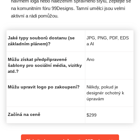
návrhem loga nebo nalezením správného stylu, zeptejte se
na komunitním fóru 99Designs. Tamní umělci jsou velmi
aktivní a rádi pomůžou.
Jaké typy souborů dostanu (se
JPG, PNG, PDF, EDS
základním plánem)?
a AI
Můžu získat předpřipravené
Ano
šablony pro sociální média, vizitky
atd.?
Můžu upravit logo po zakoupení?
Někdy, pokud je
designér ochotný k
úpravám
Začíná na ceně
$
299