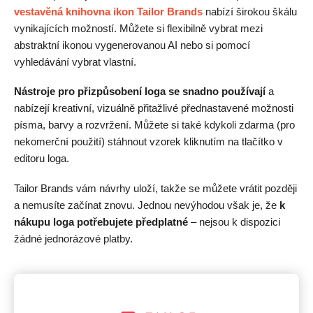
vestavěná knihovna ikon
Tailor Brands
nabízí širokou škálu
vynikajících možností. Můžete si flexibilně vybrat mezi
abstraktní ikonou vygenerovanou AI nebo si pomocí
vyhledávání vybrat vlastní.
Nástroje pro přizpůsobení loga se snadno používají
a
nabízejí kreativní, vizuálně přitažlivé přednastavené možnosti
písma, barvy a rozvržení. Můžete si také kdykoli zdarma (pro
nekomerční použití) stáhnout vzorek kliknutím na tlačítko v
editoru loga.
Tailor Brands vám návrhy uloží, takže se můžete vrátit později
a nemusíte začínat znovu. Jednou nevýhodou však je, že
k
nákupu loga potřebujete předplatné
– nejsou k dispozici
žádné jednorázové platby.