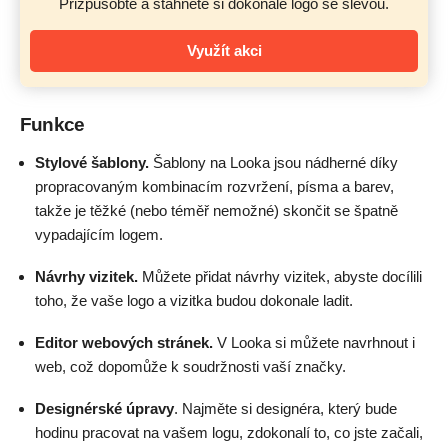
Přizpůsobte a stáhněte si dokonalé logo se slevou.
Využít akci
Funkce
Stylové šablony.
Šablony na Looka jsou nádherné díky
propracovaným kombinacím rozvržení, písma a barev,
takže je těžké (nebo téměř nemožné) skončit se špatně
vypadajícím logem.
Návrhy vizitek.
Můžete přidat návrhy vizitek, abyste docílili
toho, že vaše logo a vizitka budou dokonale ladit.
Editor webových stránek.
V Looka si můžete navrhnout i
web, což dopomůže k soudržnosti vaší značky.
Designérské úpravy
. Najměte si designéra, který bude
hodinu pracovat na vašem logu, zdokonalí to, co jste začali,