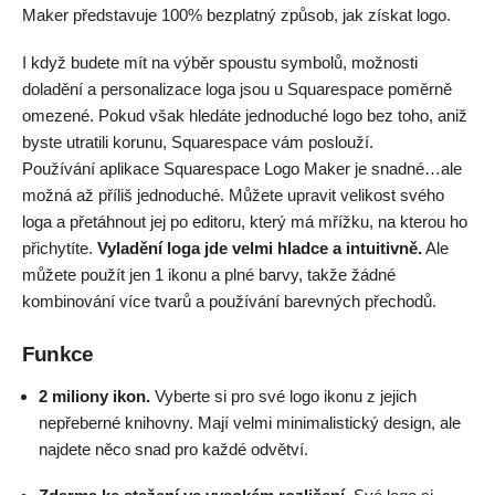
Maker představuje 100% bezplatný způsob, jak získat logo.
I když budete mít na výběr spoustu symbolů, možnosti
doladění a personalizace loga jsou u Squarespace poměrně
omezené. Pokud však hledáte jednoduché logo bez toho, aniž
byste utratili korunu, Squarespace vám poslouží.
Používání aplikace Squarespace Logo Maker je snadné…ale
možná až příliš jednoduché. Můžete upravit velikost svého
loga a přetáhnout jej po editoru, který má mřížku, na kterou ho
přichytíte.
Vyladění loga jde velmi hladce a intuitivně.
Ale
můžete použít jen 1 ikonu a plné barvy, takže žádné
kombinování více tvarů a používání barevných přechodů.
Funkce
2 miliony ikon.
Vyberte si pro své logo ikonu z jejich
nepřeberné knihovny. Mají velmi minimalistický design, ale
najdete něco snad pro každé odvětví.