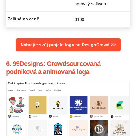
správný software
Začíná na ceně
$
109
Nahrajte svůj projekt loga na DesignCrowd >>
6. 99Designs: Crowdsourcovaná
podniková a animovaná loga