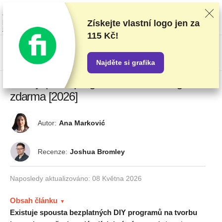
Poskytovatele hodnotíme na základě důkladného testování a průzkumu,
ale také s ohledem na vaši zpětnou vazbu a naše obchodní dohody s
poskytovateli. Tato stránka obsahuje partnerské odkazy.
Prohlášení o
Získejte vlastní logo
jen za
inzerci
115 Kč!
US$
Najděte si grafika
13 nejlepších programů na tvorbu loga
zdarma [2026]
Autor:
Ana Marković
Recenze:
Joshua Bromley
Naposledy aktualizováno:
08 Května 2026
Obsah článku
Existuje spousta bezplatných DIY programů na tvorbu