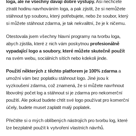
loga, ale ne všechny dávají dobré výstupy.
Asi nechcete
ztratit hodinu navrhováním loga, a pak zjistit, že si nemůžete
stáhnout typ souboru, který potřebujete, nebo že soubor, který
si můžete stáhnout zdarma, je tak nekvalitní, že je k ničemu.
Otestovala jsem všechny hlavní programy na tvorbu loga,
abych zjistila, které z nich vám poskytnou
profesionálně
vypadající logo a soubory, které můžete skutečně použít
na svém webu, sociálních sítích nebo kdekoli jinde.
Použití některých z těchto platforem je 100% zdarma
a
umožní vám bez poplatku stáhnout logo. Jiné jsou k
vyzkoušení zdarma, což znamená, že si můžete navrhnout
libovolný počet log a stáhnout si je zdarma pro nekomerční
použití. Ale pokud budete chtít své logo používat pro komerční
účely, budete muset zaplatit malý poplatek.
Přečtěte si o mých oblíbených nástrojích pro tvorbu log, které
lze bezplatně použít k vytvoření vlastních návrhů.