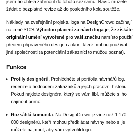
jsem ho chtěla zahrnout do tohoto seznamu. Navíc můžete
žádat o bezplatné revize až do posledního kola soutěže.
Náklady na zveřejnění projektu loga na DesignCrowd začínají
na ceně
$
109
.
Výhodou placení za návrh loga je, že získáte
originální umění vytvořené pro vaši značku
namísto použití
předem připraveného designu a ikon, které mohou používat
jiné společnosti (a potenciální zákazníci to můžou poznat).
Funkce
Profily designérů.
Prohlédněte si portfolia návrhářů log,
recenze a hodnocení zákazníků a jejich pracovní historii.
Pokud najdete designéra, který se vám líbí, můžete si ho
najmout přímo.
Rozsáhlá komunita.
Na DesignCrowd je více než 1 170
000 designérů, kteří mohou předkládat návrhy nebo si je
můžete najmout, aby vám vytvořili logo.