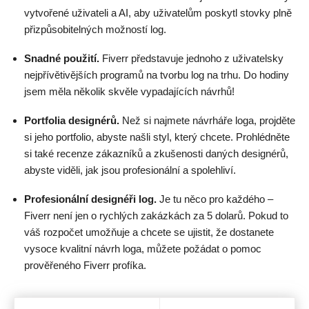
vytvořené uživateli a AI, aby uživatelům poskytl stovky plně
přizpůsobitelných možností log.
Snadné použití.
Fiverr představuje jednoho z uživatelsky
nejpřívětivějších programů na tvorbu log na trhu. Do hodiny
jsem měla několik skvěle vypadajících návrhů!
Portfolia designérů.
Než si najmete návrháře loga, projděte
si jeho portfolio, abyste našli styl, který chcete. Prohlédněte
si také recenze zákazníků a zkušenosti daných designérů,
abyste viděli, jak jsou profesionální a spolehliví.
Profesionální designéři log.
Je tu něco pro každého –
Fiverr není jen o rychlých zakázkách za 5 dolarů. Pokud to
váš rozpočet umožňuje a chcete se ujistit, že dostanete
vysoce kvalitní návrh loga, můžete požádat o pomoc
prověřeného Fiverr profíka.