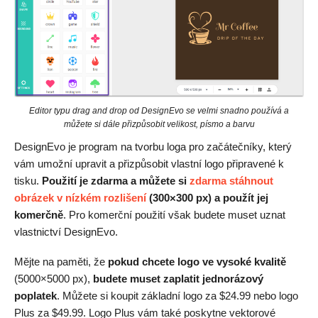
Editor typu drag and drop od DesignEvo se velmi snadno používá a
můžete si dále přizpůsobit velikost, písmo a barvu
DesignEvo je program na tvorbu loga pro začátečníky, který
vám umožní upravit a přizpůsobit vlastní logo připravené k
tisku.
Použití je zdarma a můžete si
zdarma stáhnout
obrázek v nízkém rozlišení
(300×300 px) a použít jej
komerčně
. Pro komerční použití však budete muset uznat
vlastnictví DesignEvo.
Mějte na paměti, že
pokud chcete logo ve vysoké kvalitě
(5000×5000 px),
budete muset zaplatit jednorázový
poplatek
. Můžete si koupit základní logo za
$
24.99
nebo logo
Plus za
$
49.99
. Logo Plus vám také poskytne vektorové