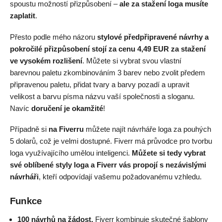
spoustu možností přizpůsobení –
ale za stažení loga musíte
zaplatit
.
Přesto podle mého názoru
stylové předpřipravené návrhy a
pokročilé přizpůsobení stojí za cenu 4,49 EUR za stažení
ve vysokém rozlišení
. Můžete si vybrat svou vlastní
barevnou paletu zkombinováním 3 barev nebo zvolit předem
připravenou paletu, přidat tvary a barvy pozadí a upravit
velikost a barvu písma názvu vaší společnosti a sloganu.
Navíc
doručení je okamžité
!
Případně si
na Fiverru
můžete najít návrháře loga za pouhých
5 dolarů, což je velmi dostupné. Fiverr má průvodce pro tvorbu
loga využívajícího umělou inteligenci.
Můžete si tedy vybrat
své oblíbené styly loga a Fiverr vás propojí s nezávislými
návrháři
, kteří odpovídají vašemu požadovanému vzhledu.
Funkce
100 návrhů na žádost.
Fiverr kombinuje skutečné šablony