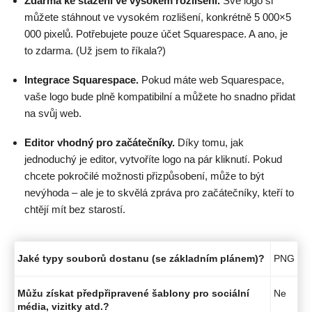
Zdarma ke stažení ve vysokém rozlišení.
Své logo si
můžete stáhnout ve vysokém rozlišení, konkrétně 5 000×5
000 pixelů. Potřebujete pouze účet Squarespace. A ano, je
to zdarma. (Už jsem to říkala?)
Integrace Squarespace.
Pokud máte web Squarespace,
vaše logo bude plně kompatibilní a můžete ho snadno přidat
na svůj web.
Editor vhodný pro začátečníky.
Díky tomu, jak
jednoduchý je editor, vytvoříte logo na pár kliknutí. Pokud
chcete pokročilé možnosti přizpůsobení, může to být
nevýhoda – ale je to skvělá zpráva pro začátečníky, kteří to
chtějí mít bez starostí.
Jaké typy souborů dostanu (se základním plánem)?
PNG
Můžu získat předpřipravené šablony pro sociální
Ne
média, vizitky atd.?