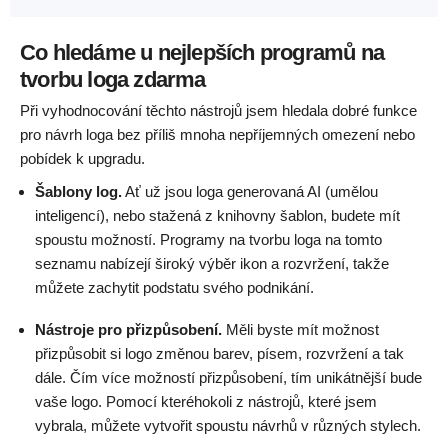
Co hledáme u nejlepších programů na
tvorbu loga zdarma
Při vyhodnocování těchto nástrojů jsem hledala dobré funkce
pro návrh loga bez příliš mnoha nepříjemných omezení nebo
pobídek k upgradu.
Šablony log.
Ať už jsou loga generovaná AI (umělou
inteligencí), nebo stažená z knihovny šablon, budete mít
spoustu možností. Programy na tvorbu loga na tomto
seznamu nabízejí široký výběr ikon a rozvržení, takže
můžete zachytit podstatu svého podnikání.
Nástroje pro přizpůsobení.
Měli byste mít možnost
přizpůsobit si logo změnou barev, písem, rozvržení a tak
dále. Čím více možností přizpůsobení, tím unikátnější bude
vaše logo. Pomocí kteréhokoli z nástrojů, které jsem
vybrala, můžete vytvořit spoustu návrhů v různých stylech.