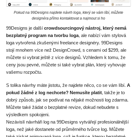
Pokud na 99Designs najdete návrh loga, který se vám líbí, můžete
designéra přímo kontaktovat a najmout si ho
99Designs je další
crowdsourcingový nástroj, který nemá
bezplatný program na tvorbu loga
, ale nabízí vám stylová
loga vytvořená zkušenými freelance designéry. 99Designs
stojí mnohem více než DesignCrowd, s cenami od
$
299
, ale
můžete si vybrat ještě z více designů. Vzhledem k tomu, že
ceny jsou pevné, můžete si také vybrat plán, který vyhovuje
vašemu rozpočtu.
S tolika návrhy máte jistotu, že najdete něco, co se vám líbí.
A
pokud žádné z log nechcete? Nemusíte platit
, takže je to
dobrý způsob, jak se podívat na nějaké možnosti log zdarma.
Můžete také žádat o bezplatné revize, dokud nebudete s
výsledkem spokojeni.
Nezávislí návrháři log na 99Designs vytvářejí profesionálnější
loga, než jaké dostanete od průměrného tvůrce log. Můžete
také získat animovaná loga, což je funkce, kterou bezplatné