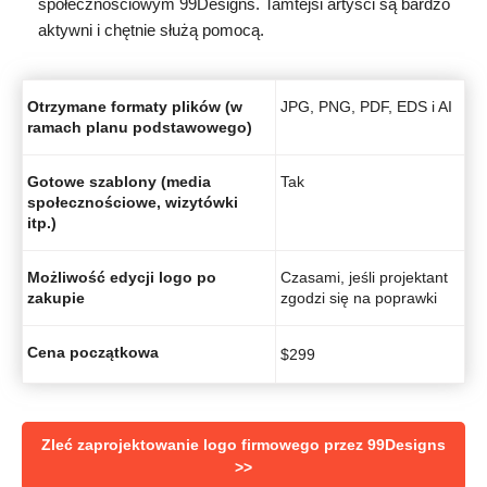
społecznościowym 99Designs. Tamtejsi artyści są bardzo
aktywni i chętnie służą pomocą.
Otrzymane formaty plików (w
JPG, PNG, PDF, EDS i AI
ramach planu podstawowego)
Gotowe szablony (media
Tak
społecznościowe, wizytówki
itp.)
Możliwość edycji logo po
Czasami, jeśli projektant
zakupie
zgodzi się na poprawki
Cena początkowa
$
299
Zleć zaprojektowanie logo firmowego przez 99Designs
>>