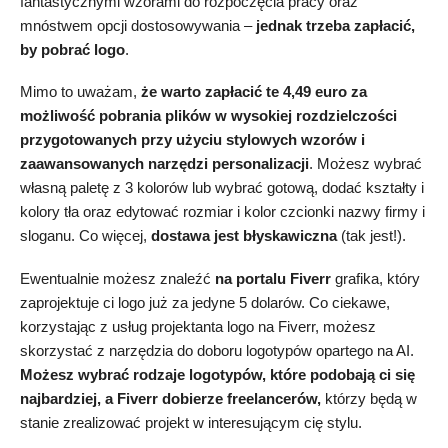
fantastycznymi wzorami do rozpoczęcia pracy oraz
mnóstwem opcji dostosowywania –
jednak
trzeba zapłacić,
by pobrać logo
.
Mimo to uważam,
że warto zapłacić te 4,49 euro za
możliwość pobrania plików w wysokiej rozdzielczości
przygotowanych przy użyciu stylowych wzorów i
zaawansowanych narzędzi personalizacji
. Możesz wybrać
własną paletę z 3 kolorów lub wybrać gotową, dodać kształty i
kolory tła oraz edytować rozmiar i kolor czcionki nazwy firmy i
sloganu. Co więcej,
dostawa jest błyskawiczna
(tak jest!).
Ewentualnie możesz znaleźć
na portalu Fiverr
grafika, który
zaprojektuje ci logo już za jedyne 5 dolarów. Co ciekawe,
korzystając z usług projektanta logo na Fiverr, możesz
skorzystać z narzędzia do doboru logotypów opartego na AI.
Możesz wybrać rodzaje logotypów, które podobają ci się
najbardziej, a Fiverr dobierze freelancerów,
którzy będą w
stanie zrealizować projekt w interesującym cię stylu.