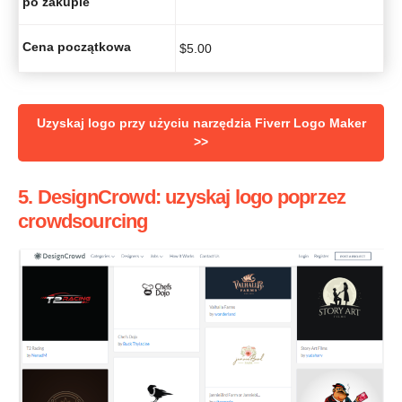
po zakupie
Cena początkowa
$
5.00
Uzyskaj logo przy użyciu narzędzia Fiverr Logo Maker
>>
5. DesignCrowd: uzyskaj logo poprzez
crowdsourcing