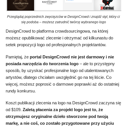
Przeglądaj poprzednich zwycięzców w DesignCrowd i znajdź styl, który ci
się podoba – możesz zatrudnić twórcę wybranego logo
DesignCrowd to platforma crowdsourcingowa, na której
możesz opublikować zlecenie i otrzymać od kilkunastu do
setek propozycji logo od profesjonalnych projektantów.
Pamiętaj, że
portal DesignCrowd nie jest darmowy i nie
posiada narzędzia do tworzenia logo
– ale to przystępny
sposób, by uzyskać profesjonalne logo od utalentowanych
artystów, dlatego chciałam uwzględnić go na tej liście. Co
więcej, możesz poprosić o darmowe poprawki aż do ostatniej
rundy konkursu.
Koszt publikacji zlecenia na logo na DesignCrowd zaczyna się
od
$
109
.
Zaletą płacenia za projekt logo jest to, że
otrzymujesz oryginalne dzieło stworzone pod twoją
markę, a nie coś, co zostało przygotowane przy użyciu