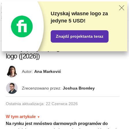
Oceniamy dostawców w oparciu o rygorystyczne testy i badania, ale także
bierzemy pod uwagę opinie użytkowników i nasze umowy handlowe z
dostawcami. Ta strona zawiera linki partnerskie.
Oświadczenie dotyczące
Uzyskaj własne logo za
reklam
jedyne 5 USD!
US$
Znajdź projektanta teraz
13 najlepszych programów do tworzenia
logo ([2026])
Autor:
Ana Marković
Zrecenzowano przez:
Joshua Bromley
Ostatnia aktualizacja:
22 Czerwca 2026
W tym artykule
Na rynku jest mnóstwo darmowych programów do