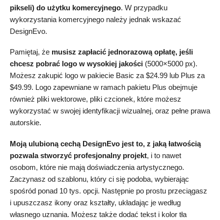
pikseli) do użytku komercyjnego
. W przypadku
wykorzystania komercyjnego należy jednak wskazać
DesignEvo.
Pamiętaj, że
musisz zapłacić jednorazową opłatę, jeśli
chcesz pobrać logo w wysokiej jakości
(5000×5000 px).
Możesz zakupić logo w pakiecie Basic za
$
24.99
lub Plus za
$
49.99
. Logo zapewniane w ramach pakietu Plus obejmuje
również pliki wektorowe, pliki czcionek, które możesz
wykorzystać w swojej identyfikacji wizualnej, oraz pełne prawa
autorskie.
Moją ulubioną cechą DesignEvo jest to, z jaką łatwością
pozwala stworzyć profesjonalny projekt
, i to nawet
osobom, które nie mają doświadczenia artystycznego.
Zaczynasz od szablonu, który ci się podoba, wybierając
spośród ponad 10 tys. opcji. Następnie po prostu przeciągasz
i upuszczasz ikony oraz kształty, układając je według
własnego uznania. Możesz także dodać tekst i kolor tła