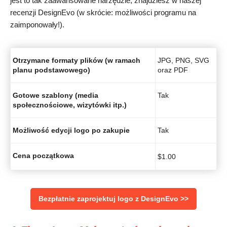
jest to tak zaawansowane narzędzie, znajdziesz w naszej
recenzji DesignEvo (w skrócie: możliwości programu na
zaimponowały!).
Otrzymane formaty plików (w ramach
JPG, PNG, SVG
planu podstawowego)
oraz PDF
Gotowe szablony (media
Tak
społecznościowe, wizytówki itp.)
Możliwość edycji logo po zakupie
Tak
Cena początkowa
$
1.00
Bezpłatnie zaprojektuj logo z DesignEvo >>