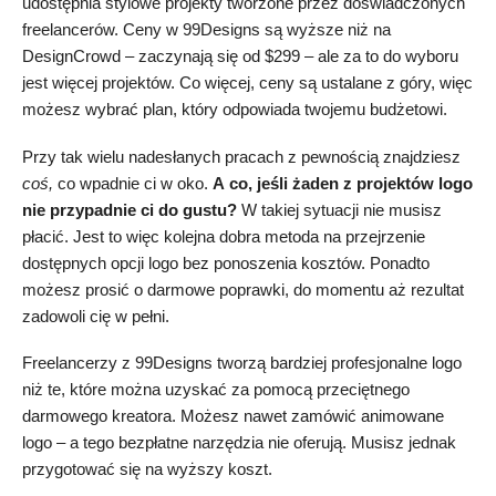
udostępnia stylowe projekty tworzone przez doświadczonych
freelancerów. Ceny w 99Designs są wyższe niż na
DesignCrowd – zaczynają się od
$
299
– ale za to do wyboru
jest więcej projektów. Co więcej, ceny są ustalane z góry, więc
możesz wybrać plan, który odpowiada twojemu budżetowi.
Przy tak wielu nadesłanych pracach z pewnością znajdziesz
coś,
co wpadnie ci w oko.
A
co, jeśli żaden z projektów logo
nie przypadnie ci do gustu?
W takiej sytuacji nie musisz
płacić. Jest to więc kolejna dobra metoda na przejrzenie
dostępnych opcji logo bez ponoszenia kosztów. Ponadto
możesz prosić o darmowe poprawki, do momentu aż rezultat
zadowoli cię w pełni.
Freelancerzy z 99Designs tworzą bardziej profesjonalne logo
niż te, które można uzyskać za pomocą przeciętnego
darmowego kreatora. Możesz nawet zamówić animowane
logo – a tego bezpłatne narzędzia nie oferują. Musisz jednak
przygotować się na wyższy koszt.