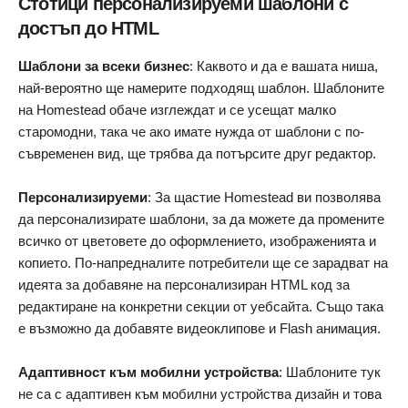
Стотици персонализируеми шаблони с
достъп до HTML
Шаблони за всеки бизнес
: Каквото и да е вашата ниша,
най-вероятно ще намерите подходящ шаблон. Шаблоните
на Homestead обаче изглеждат и се усещат малко
старомодни, така че ако имате нужда от шаблони с по-
съвременен вид, ще трябва да потърсите друг редактор.
Персонализируеми
: За щастие Homestead ви позволява
да персонализирате шаблони, за да можете да промените
всичко от цветовете до оформлението, изображенията и
копието. По-напредналите потребители ще се зарадват на
идеята за добавяне на персонализиран HTML код за
редактиране на конкретни секции от уебсайта. Също така
е възможно да добавяте видеоклипове и Flash анимация.
Адаптивност към мобилни устройства
: Шаблоните тук
не са с адаптивен към мобилни устройства дизайн и това