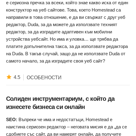
е сериозна пречка за всеки, който знае какво иска от един
конструктор на уеб сайтове. Това, което Homestead са
направили в това отношение, е да ви свържат с друг уеб
редактор, Duda, за да можете да използвате техният
редактор, за да изградите адаптивен към мобилни
устройства уебсайт. Но има и уловка… ще трябва да
платите допълнителна такса, за да използвате редактора
на Duda. В такъв случай, защо да не използвате Duda от
самото начало, за да изградите своя уеб сайт?
4.5
ОСОБЕНОСТИ
Солиден инструментариум, с който да
изнесете бизнеса си онлайн
SEO:
Въпреки че има и недостатъци, Homestead е
наистина сериозен редактор – неговата мисия е да „да се
сдобиете със сайт, да ви намерят онлайн, да получите