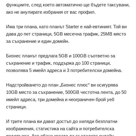
функциите, след което автоматично ще бъдете таксувани,
ако не анулирате избрания от вас профил.
Има три плана, като планът Starter е най-евтиният. Той ви
дава до пет страници, 5GB месечна трафик, 25MB място
за съхранение и един домейн.
Бизнес планът предлага 5GB и 100GB съответно за
съхранение и трафик, поддържа до 100 страници,
позволява 5 имейл адреса и 3 потребителски домейна.
Надстройването до план „Бизнес плюс“ ви осигурява
10GB място за съхранение, 500GB честотна лента, до 50
имейл адреса, три домейна и неограничен брой уеб
страници.
И трите плана ви дават достъп до хиляди безплатни
изображения, статистика на сайта и потребителска
поддръжка. Ако обаче искате да създадете онлайн