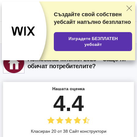
Класираме доставчиците на базата на подробни тестове и
проучвания, но също така вземаме предвид вашите отзиви и
търговски си споразумения с различните доставчици. Тази страница
Създайте свой собствен
съдържа партньорски връзки.
Разкриване на реклама
.
уебсайт напълно безплатно
US$
Изградете БЕЗПЛАТЕН
уебсайт
Homestead мнения 2026 – Защо ги
обичат потребителите?
Нашата оценка
4.4
Класиран 20 от 38 Cайт конструктори