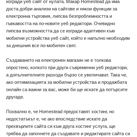
изгради уеб сайт от нулата. Макар Homestead да има
доста добри анализи на сайтове и някои функции за
електронна търговия, липсва безпроблемността и
гъвкавостта на по-новите уеб редактори. Очевидно
липсва възможността да се изгради адаптивен към
мобилни устройства уеб сайт, който е напълно необходим
за днешния все по-мобилен свят.
Създаването на електронен магазин не е толкова
опростено, колкото при други съвременни уеб редактори,
а допълнителните разходи бързо се увеличават. Така че,
ако оптимизацията за мобилни устройства и продажбата
онлайн са важни за вас, може би ще искате да потърсите
другаде.
Похвално е, че Homestead предоставят хостинг, но
недостатъкът е, че ако впоследствие искате да
прехвърлите сайта си към друга хостинг услуга, ще
трябва да започнете да създавате и редактирате сайта си