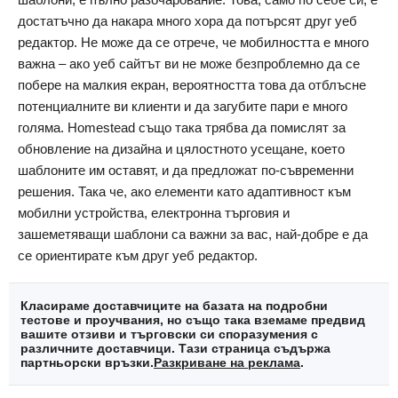
достатъчно да накара много хора да потърсят друг уеб
редактор. Не може да се отрече, че мобилността е много
важна – ако уеб сайтът ви не може безпроблемно да се
побере на малкия екран, вероятността това да отблъсне
потенциалните ви клиенти и да загубите пари е много
голяма. Homestead също така трябва да помислят за
обновление на дизайна и цялостното усещане, което
шаблоните им оставят, и да предложат по-съвременни
решения. Така че, ако елементи като адаптивност към
мобилни устройства, електронна търговия и
зашеметяващи шаблони са важни за вас, най-добре е да
се ориентирате към друг уеб редактор.
Класираме доставчиците на базата на подробни
тестове и проучвания, но също така вземаме предвид
вашите отзиви и търговски си споразумения с
различните доставчици. Тази страница съдържа
партньорски връзки.
Разкриване на реклама
.