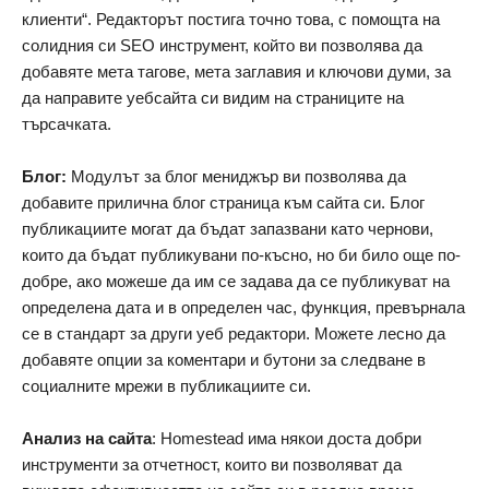
клиенти“. Редакторът постига точно това, с помощта на
солидния си SEO инструмент, който ви позволява да
добавяте мета тагове, мета заглавия и ключови думи, за
да направите уебсайта си видим на страниците на
търсачката.
Блог:
Модулът за блог мениджър ви позволява да
добавите прилична блог страница към сайта си. Блог
публикациите могат да бъдат запазвани като чернови,
които да бъдат публикувани по-късно, но би било още по-
добре, ако можеше да им се задава да се публикуват на
определена дата и в определен час, функция, превърнала
се в стандарт за други уеб редактори. Можете лесно да
добавяте опции за коментари и бутони за следване в
социалните мрежи в публикациите си.
Анализ на сайта
: Homestead има някои доста добри
инструменти за отчетност, които ви позволяват да