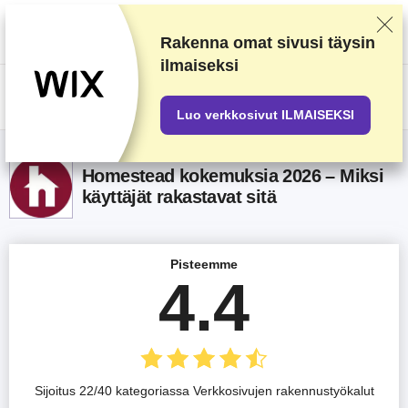
Arvostelemme palveluntarjoajia huolellisen testaamisen ja ennalta
määrättyjen kriteerien perusteella, mutta otamme huomioon myös
käyttäjäpalautteen sekä omat kaupalliset sopimuksemme. Tämä sivu
Rakenna omat sivusi täysin
sisältää affiliate-linkkejä.
Mainosseloste
.
ilmaiseksi
US$
Luo verkkosivut ILMAISEKSI
Homestead kokemuksia 2026 – Miksi
käyttäjät rakastavat sitä
Pisteemme
4.4
Sijoitus 22/40 kategoriassa Verkkosivujen rakennustyökalut