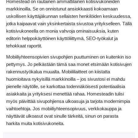
Homestead on rautainen ammattilainen kotisivukoneiden
markkinoilla. Se on onnistunut ansiokkaasti kokoamaan
uskollisen käyttäjäkunnan sellaisten henkilöiden keskuudessa,
jotka kaipaavat vain yksinkertaista sivustoa yritykselleen. Tällä
kotisivukoneella on monia vahvoja ominaisuuksia, kuten
editorin helppokäyttöinen käyttöliittymä, SEO-työkalut ja
tehokkaat raportit.
Mobiiliyhteensopivien sivupohjien puuttuminen on kuitenkin iso
pettymys. Jo pelkästään tämä saa monet etsimään kotisivujen
rakennustyökalua muualta. Mobiililaitteet on kiistatta
huomioitava nykyisillä markkinoilla – jos sivustosi ei mahdu
pienelle näytölle, se karkottaa todennäköisesti potentiaalisia
asiakkaita ja yrityksesi menettää rahaa. Homesteadin tulisi
myös päivittää sivupohjiensa ulkoasuja ja tarjota modernimpia
vaihtoehtoja. Jos mobiiliyhteensopivuus, verkkokauppa ja
näyttävät ulkoasut ovat sinulle tärkeitä, sinun on parasta
harkita muita kotisivukoneita.