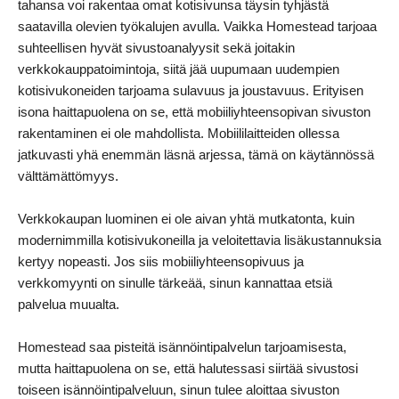
tahansa voi rakentaa omat kotisivunsa täysin tyhjästä
saatavilla olevien työkalujen avulla. Vaikka Homestead tarjoaa
suhteellisen hyvät sivustoanalyysit sekä joitakin
verkkokauppatoimintoja, siitä jää uupumaan uudempien
kotisivukoneiden tarjoama sulavuus ja joustavuus. Erityisen
isona haittapuolena on se, että mobiiliyhteensopivan sivuston
rakentaminen ei ole mahdollista. Mobiililaitteiden ollessa
jatkuvasti yhä enemmän läsnä arjessa, tämä on käytännössä
välttämättömyys.
Verkkokaupan luominen ei ole aivan yhtä mutkatonta, kuin
modernimmilla kotisivukoneilla ja veloitettavia lisäkustannuksia
kertyy nopeasti. Jos siis mobiiliyhteensopivuus ja
verkkomyynti on sinulle tärkeää, sinun kannattaa etsiä
palvelua muualta.
Homestead saa pisteitä isännöintipalvelun tarjoamisesta,
mutta haittapuolena on se, että halutessasi siirtää sivustosi
toiseen isännöintipalveluun, sinun tulee aloittaa sivuston