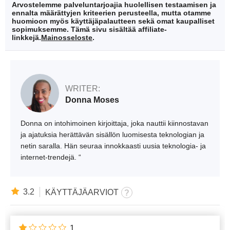
Arvostelemme palveluntarjoajia huolellisen testaamisen ja
ennalta määrättyjen kriteerien perusteella, mutta otamme
huomioon myös käyttäjäpalautteen sekä omat kaupalliset
sopimuksemme. Tämä sivu sisältää affiliate-
linkkejä.
Mainosseloste
.
WRITER:
Donna Moses
Donna on intohimoinen kirjoittaja, joka nauttii kiinnostavan
ja ajatuksia herättävän sisällön luomisesta teknologian ja
netin saralla. Hän seuraa innokkaasti uusia teknologia- ja
internet-trendejä. “
3.2
KÄYTTÄJÄARVIOT
1