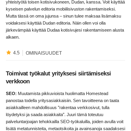
yhteistyötä toisen kotisivukoneen, Dudan, kanssa. Voit käyttää
kyseisen palvelun editoria mobiilisivuston rakentamiseksi.
Mutta tässä on oma jujunsa – sinun tulee maksaa lisämaksu
voidaksesi käyttää Dudan editoria. Näin ollen voi olla
järkevämpää käyttää Dudaa kotisivujesi rakentamiseen alusta
alkaen.
4.5
OMINAISUUDET
Toimivat työkalut yrityksesi siirtämiseksi
verkkoon
SEO:
Muutamista pikkuvioista huolimatta Homestead
panostaa todella yritysasiakkaisiin. Sen tavoitteena on taata
asiakkailleen mahdollisuus ”rakentaa verkkosivut, tulla
löydetyksi ja saada asiakkaita”. Juuri tämä toteutuu
palveluntarjoajan tehokkailla SEO-työkaluilla, joiden avulla voit
lisätä metatunnisteita, metaotsikoita ja avainsanoja saadaksesi