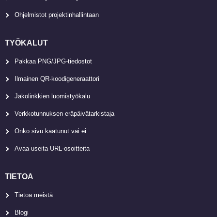
Ohjelmistot projektinhallintaan
TYÖKALUT
Pakkaa PNG/JPG-tiedostot
Ilmainen QR-koodigeneraattori
Jakolinkkien luomistyökalu
Verkkotunnuksen eräpäivätarkistaja
Onko sivu kaatunut vai ei
Avaa useita URL-osoitteita
TIETOA
Tietoa meistä
Blogi