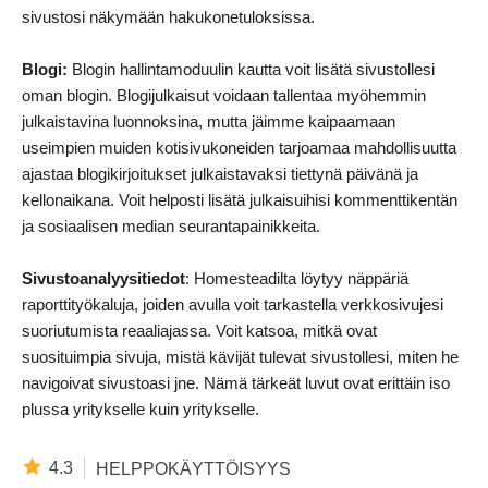
sivustosi näkymään hakukonetuloksissa.
Blogi:
Blogin hallintamoduulin kautta voit lisätä sivustollesi
oman blogin. Blogijulkaisut voidaan tallentaa myöhemmin
julkaistavina luonnoksina, mutta jäimme kaipaamaan
useimpien muiden kotisivukoneiden tarjoamaa mahdollisuutta
ajastaa blogikirjoitukset julkaistavaksi tiettynä päivänä ja
kellonaikana. Voit helposti lisätä julkaisuihisi kommenttikentän
ja sosiaalisen median seurantapainikkeita.
Sivustoanalyysitiedot
: Homesteadilta löytyy näppäriä
raporttityökaluja, joiden avulla voit tarkastella verkkosivujesi
suoriutumista reaaliajassa. Voit katsoa, mitkä ovat
suosituimpia sivuja, mistä kävijät tulevat sivustollesi, miten he
navigoivat sivustoasi jne. Nämä tärkeät luvut ovat erittäin iso
plussa yritykselle kuin yritykselle.
4.3
HELPPOKÄYTTÖISYYS