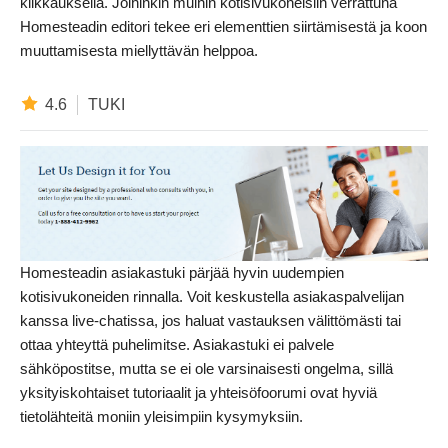
klikkauksella. Joihinkin muihin kotisivukoneisiin verrattuna
Homesteadin editori tekee eri elementtien siirtämisestä ja koon
muuttamisesta miellyttävän helppoa.
4.6
TUKI
Homesteadin asiakastuki pärjää hyvin uudempien
kotisivukoneiden rinnalla. Voit keskustella asiakaspalvelijan
kanssa live-chatissa, jos haluat vastauksen välittömästi tai
ottaa yhteyttä puhelimitse. Asiakastuki ei palvele
sähköpostitse, mutta se ei ole varsinaisesti ongelma, sillä
yksityiskohtaiset tutoriaalit ja yhteisöfoorumi ovat hyviä
tietolähteitä moniin yleisimpiin kysymyksiin.