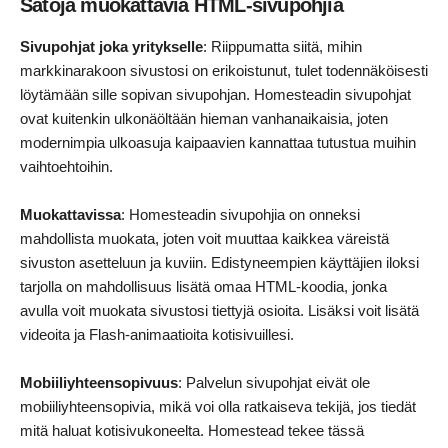
Satoja muokattavia HTML-sivupohjia
Sivupohjat joka yritykselle
: Riippumatta siitä, mihin
markkinarakoon sivustosi on erikoistunut, tulet todennäköisesti
löytämään sille sopivan sivupohjan. Homesteadin sivupohjat
ovat kuitenkin ulkonäöltään hieman vanhanaikaisia, joten
modernimpia ulkoasuja kaipaavien kannattaa tutustua muihin
vaihtoehtoihin.
Muokattavissa
: Homesteadin sivupohjia on onneksi
mahdollista muokata, joten voit muuttaa kaikkea väreistä
sivuston asetteluun ja kuviin. Edistyneempien käyttäjien iloksi
tarjolla on mahdollisuus lisätä omaa HTML-koodia, jonka
avulla voit muokata sivustosi tiettyjä osioita. Lisäksi voit lisätä
videoita ja Flash-animaatioita kotisivuillesi.
Mobiiliyhteensopivuus
: Palvelun sivupohjat eivät ole
mobiiliyhteensopivia, mikä voi olla ratkaiseva tekijä, jos tiedät
mitä haluat kotisivukoneelta. Homestead tekee tässä