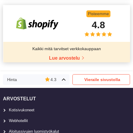
Pisteemme
4.8
Kaikki mitä tarvitset verkkokauppaan
Lue arvostelu
Hinta
4.3
Vieraile sivustolla
ARVOSTELUT
Kotisivukoneet
Webhotellit
Aloitussivujen luomistyökalut