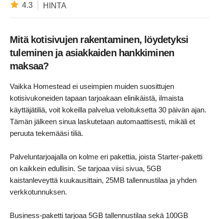
4.3
HINTA
Mitä kotisivujen rakentaminen, löydetyksi
tuleminen ja asiakkaiden hankkiminen
maksaa?
Vaikka Homestead ei useimpien muiden suosittujen
kotisivukoneiden tapaan tarjoakaan elinikäistä, ilmaista
käyttäjätiliä, voit kokeilla palvelua veloituksetta 30 päivän ajan.
Tämän jälkeen sinua laskutetaan automaattisesti, mikäli et
peruuta tekemääsi tiliä.
Palveluntarjoajalla on kolme eri pakettia, joista Starter-paketti
on kaikkein edullisin. Se tarjoaa viisi sivua, 5GB
kaistanleveyttä kuukausittain, 25MB tallennustilaa ja yhden
verkkotunnuksen.
Business-paketti tarjoaa 5GB tallennustilaa sekä 100GB