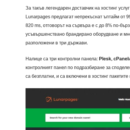
За такъв легендарен доставчик на хостинг услу
Lunarpages предлагат непрекъснат ъптайм от 9
820 ms, отговорът на сървъра е с до 8% по-бърз
усъвършенствано брандирано оборудване и мн
разположени в три държави.
Налице са три контролни панела:
Plesk, cPanel
контролният панел по подразбиране за споделен
са безплатни, и са включени в хостинг пакетите 