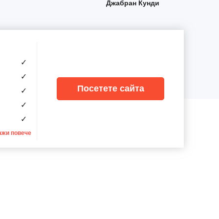
Джабран Кунди
✓
✓
Посетете сайта
✓
✓
✓
ажи повече