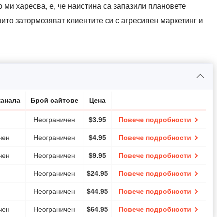
о ми харесва, е, че наистина са запазили плановете
които затормозяват клиентите си с агресивен маркетинг и
канала
Брой сайтове
Цена
Неограничен
$
3.95
Повече подробности
чен
Неограничен
$
4.95
Повече подробности
чен
Неограничен
$
9.95
Повече подробности
Неограничен
$
24.95
Повече подробности
Неограничен
$
44.95
Повече подробности
чен
Неограничен
$
64.95
Повече подробности