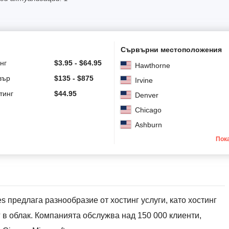
Сървърни местоположения
нг
$
3.95
-
$
64.95
Hawthorne
вър
$
135
-
$
875
Irvine
тинг
$
44.95
Denver
Chicago
Ashburn
Пок
s предлага разнообразие от хостинг услуги, като хостинг
 в облак. Компанията обслужва над 150 000 клиенти,