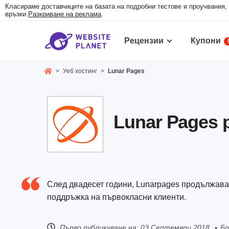
Класираме доставчиците на базата на подробни тестове и проучвания,
връзки.
Разкриване на реклама
.
Рецензии
Купони
>
Уеб хостинг
>
Lunar Pages
Lunar Pages 
След двадесет години, Lunarpages продължават
поддръжка на първокласни клиенти.
Първо публикуване на:
03 Септември 2018
Бр