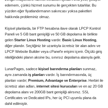
edemem, çünkü hizmet sunumu ile gerçekten tutarlılar. Bu
yüzden eğer fiyatlandırmanın sakıncası yoksa paketleri
hakkında probleminiz olmaz.
Kişisel planlarda, bir FTP hesabına ilave olarak LPCP Kontrol
Paneli ve 5 GB bant genişliği ve 50 GB depolama ile birlikte
gelen
Starter Linux Hosting
vardır.
Basic Linux Hosting
,
diğer plandır. Seçtiğiniz bir uzantıyla ücretsiz bir alan adını ve
LPCP Website Builder veya cPanel’e erişimi içerir. Ölçülü giriş
niteliğindeki planın aksine bu, sınırsız depolama alanıyla gelir.
LunarPages, sadece
kişisel barındırma planları
sunmaz,
aynı zamanda
iş planları
vardır. İş barındırmasında, üç
planları vardır;
Premium, Advantage ve Enterprise
. Herbiri ile
ücretsiz alan adları,
internet sitesi kurucuları
ve en az 20 GB
depolama alanı ve 200GB bant genişliği alırsınız. SSL
Certificates ve Dedicated IPs, her üç PCI uyumlu plana da
dahil edilmiştir.