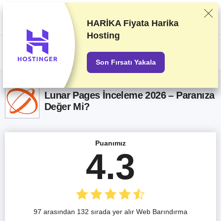
Sağlayıcıları titizlikle gerçekleştirdiğimiz test ve araştırmaları baz alarak
sıralandırıyoruz. Sıralama konusunda sağlayıcılarla olan ticari
anlaşmalarımızı da dikkate alıyoruz. Bu sayfada ortaklık yapılan
HARİKA Fiyata
Harika
sağlayıcıların bağlantıları içeriyor.
Reklam Açıklamaları
Hosting
US$
Son Fırsatı Yakala
Lunar Pages İnceleme 2026 – Paranıza
Değer Mi?
Puanımız
4.3
97 arasından 132 sırada yer alır Web Barındırma